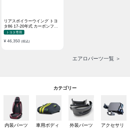
リアスポイラーウイング トヨ
タ86 17-20年式 カーボンファ
イバー 貼り付け装着
トヨタ専用
¥ 46,350
(税込)
エアロパーツ一覧 ＞
カテゴリー
内装パーツ
車用ボディ
外装パーツ
アクセサリ