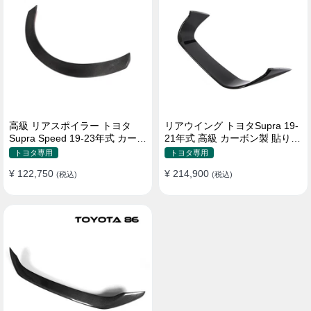
高級 リアスポイラー トヨタ
リアウイング トヨタSupra 19-
Supra Speed 19-23年式 カーボ
21年式 高級 カーボン製 貼り付
ン製 貼り付け装着
け装着
トヨタ専用
トヨタ専用
¥ 122,750
¥ 214,900
(税込)
(税込)