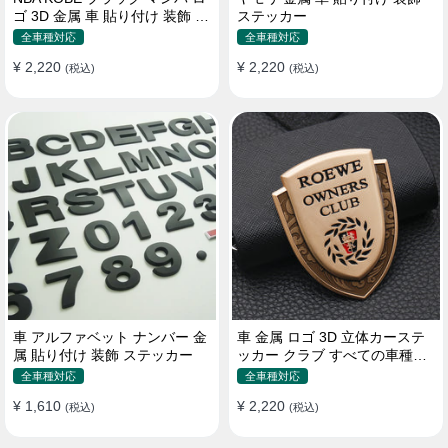
ゴ 3D 金属 車 貼り付け 装飾 ス
ステッカー
テッカー
全車種対応
全車種対応
¥ 2,220
¥ 2,220
(税込)
(税込)
車 アルファベット ナンバー 金
車 金属 ロゴ 3D 立体カーステ
属 貼り付け 装飾 ステッカー
ッカー クラブ すべての車種対
応 カスタム サイドポスト
全車種対応
全車種対応
¥ 1,610
¥ 2,220
(税込)
(税込)