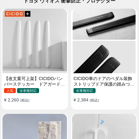
トヨタ ヴィオス 衝撃防止・プロテクター
【改文案可上架】CICIDOバン
CICIDO車のドアのペダル装飾
パーステッカー ドアガード
ストリップドア保護の踏みつけ
衝突防止プロテクター 耐スク
防止
人気
全車種対応
全車種対応
ラッチ シリカゲル
¥ 2,260
¥ 2,384
(税込)
(税込)