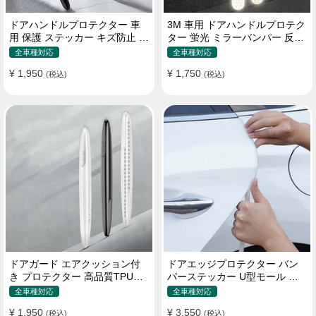
ドアハンドルプロテクター 車
3M 車用 ドアハンドルプロテク
用 保護 ステッカー キズ防止 高
ター 蛍光 ミラーバンパー 反射
品質TPU製 4枚セット
ステッカー 保護フィルム
全車種対応
全車種対応
¥ 1,950
¥ 1,750
(税込)
(税込)
ドアガード エアクッション付
ドアエッジプロテクター バン
き プロテクター 高品質TPU製
パーステッカー U型モール キ
キズ防止 取り付け簡単
ズ防止 取り付け簡単 騒音低減
全車種対応
全車種対応
¥ 1,950
¥ 3,550
(税込)
(税込)