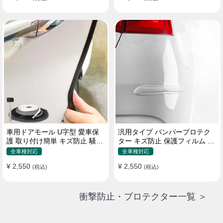
車用ドアモール U字型 愛車保
汎用タイプ バンパープロテク
護 取り付け簡単 キズ防止 騒音
ター キズ防止 保護フィルム 取
低減 5m バンパーストリップ
り付け簡単 フィット感抜群
全車種対応
全車種対応
¥ 2,550
¥ 2,550
(税込)
(税込)
衝撃防止・プロテクター一覧 ＞