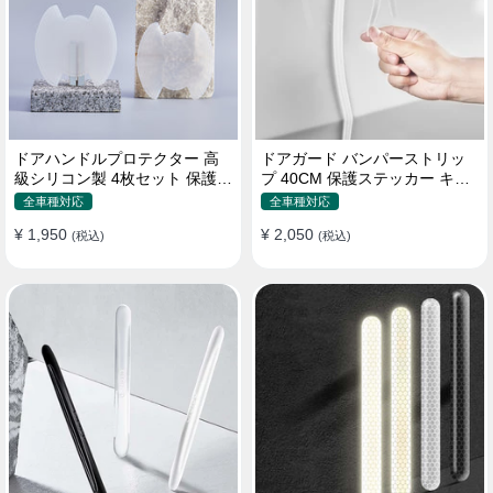
ドアハンドルプロテクター 高
ドアガード バンパーストリッ
級シリコン製 4枚セット 保護フ
プ 40CM 保護ステッカー キズ
ィルム キズ防止 全車種
防止 プロテクターシール
全車種対応
全車種対応
¥ 1,950
¥ 2,050
(税込)
(税込)