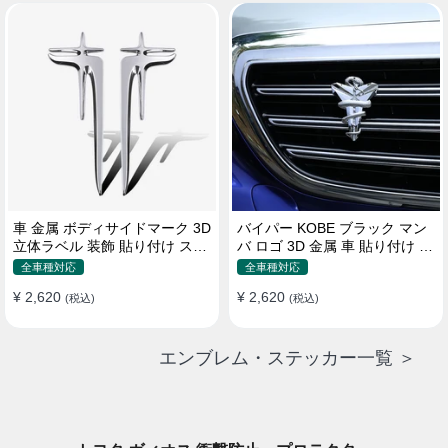
車 金属 ボディサイドマーク 3D
バイパー KOBE ブラック マン
立体ラベル 装飾 貼り付け ステ
バ ロゴ 3D 金属 車 貼り付け 装
ッカー
飾 ステッカー
全車種対応
全車種対応
¥ 2,620
¥ 2,620
(税込)
(税込)
エンブレム・ステッカー一覧 ＞