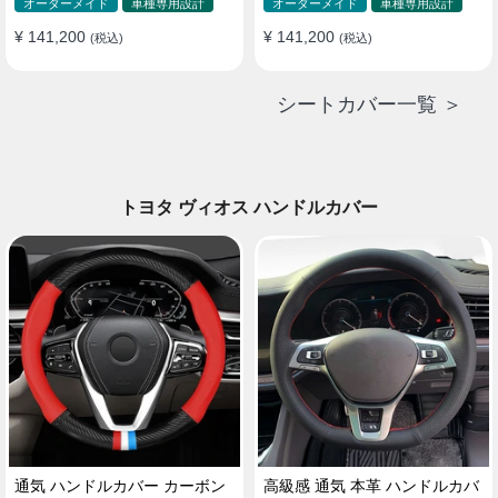
ド 防水 雰囲気 全席セット
ド 防水 雰囲気 全席セット
オーダーメイド
車種専用設計
オーダーメイド
車種専用設計
¥ 141,200
¥ 141,200
(税込)
(税込)
シートカバー一覧 ＞
トヨタ ヴィオス ハンドルカバー
通気 ハンドルカバー カーボン
高級感 通気 本革 ハンドルカバ