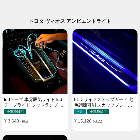
トヨタ ヴィオス アンビエントライト
ledテープ 車雰囲気ライト led
LED サイドステップガード 七
テープライト フットランプ 車
色調節可能 スカッフプレート
内装飾 USB 3メートル
自動変色 配線不要 自動変色
全車種対応
汎用
全車種対応
¥ 3,640
¥ 15,120
(税込)
(税込)