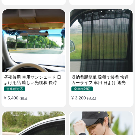
昼夜兼用 車用サンシェード 日
収納着脱簡単 吸盤で装着 快適
よけ用品 眩しい光緩和 長時間
カーライフ 車用 日よけ 遮光
運転 特殊遮光素材
UVカット 通気
全車種対応
全車種対応
¥ 5,400
¥ 3,200
(税込)
(税込)