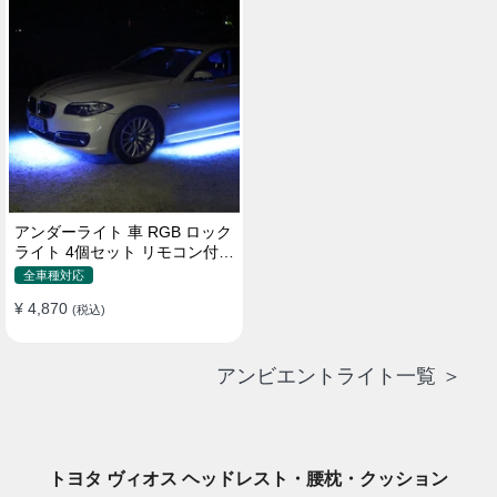
アンダーライト 車 RGB ロック
ライト 4個セット リモコン付き
ボタンスイッチ付き 多機能 車
全車種対応
外装飾 車のシャーシ装飾用 防
¥ 4,870
水 おしゃれ
(税込)
アンビエントライト一覧 ＞
トヨタ ヴィオス ヘッドレスト・腰枕・クッション