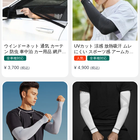
ウインドーネット 通気 カーテ
UVカット 涼感 放熱吸汗 ムレ
ン 防虫 車中泊 カー用品 網戸
にくい スポーツ感 アームカバ
取付簡単
ー 男女汎用
全車種対応
人気
全車種対応
¥ 3,700
¥ 4,900
(税込)
(税込)