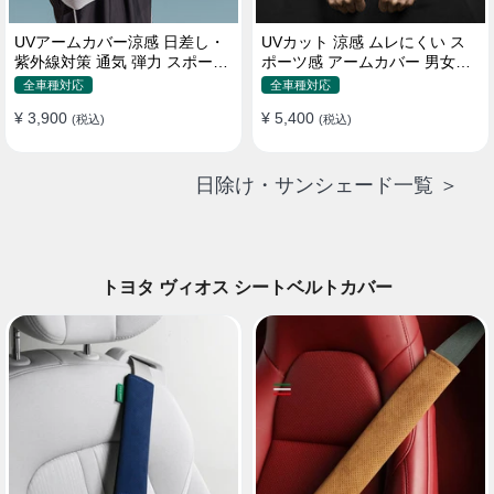
UVアームカバー涼感 日差し・
UVカット 涼感 ムレにくい ス
紫外線対策 通気 弾力 スポーツ
ポーツ感 アームカバー 男女汎
感 メンズ
用 xs-xxl
全車種対応
全車種対応
¥ 3,900
¥ 5,400
(税込)
(税込)
日除け・サンシェード一覧 ＞
トヨタ ヴィオス シートベルトカバー