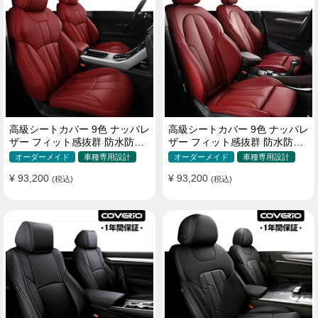
高級シートカバー 9色 ナッパレ
高級シートカバー 9色 ナッパレ
ザー フィット感抜群 防水防汚
ザー フィット感抜群 防水防汚
オーダーメイド 全席セット
オーダーメイド 全席セット
オーダーメイド
車種専用設計
オーダーメイド
車種専用設計
¥ 93,200
¥ 93,200
(税込)
(税込)