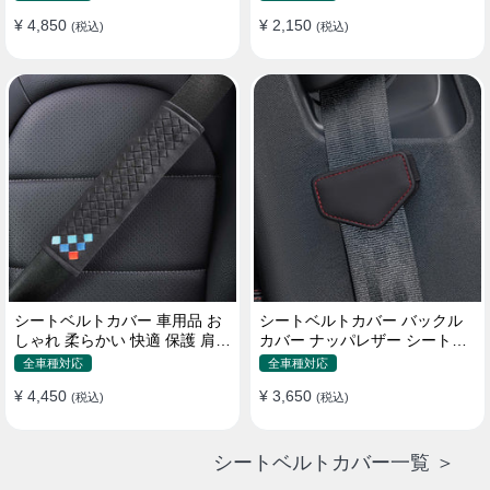
¥ 4,850
¥ 2,150
(税込)
(税込)
シートベルトカバー 車用品 お
シートベルトカバー バックル
しゃれ 柔らかい 快適 保護 肩当
カバー ナッパレザー シートベ
てパッド 圧迫感軽減
ルトパッド 異音防止 傷防止 マ
全車種対応
全車種対応
グネット式2個
¥ 4,450
¥ 3,650
(税込)
(税込)
シートベルトカバー一覧 ＞