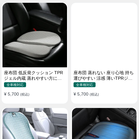
座布団 低反発クッション TPR
座布団 蒸れない 座り心地 持ち
ジェル内蔵 蒸れやすい方にお
運びやすい 涼感 薄いTPRジェ
勧め おしり 熱い
ル内蔵 多用途
全車種対応
全車種対応
¥ 5,700
¥ 5,700
(税込)
(税込)