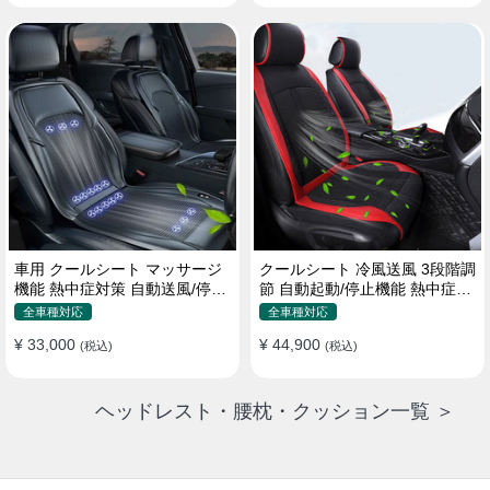
車用 クールシート マッサージ
クールシート 冷風送風 3段階調
機能 熱中症対策 自動送風/停止
節 自動起動/停止機能 熱中症対
機能 24個強力ファン 取付簡単
策 夏 暑さ対策 取付簡単
全車種対応
全車種対応
¥ 33,000
¥ 44,900
(税込)
(税込)
ヘッドレスト・腰枕・クッション一覧 ＞