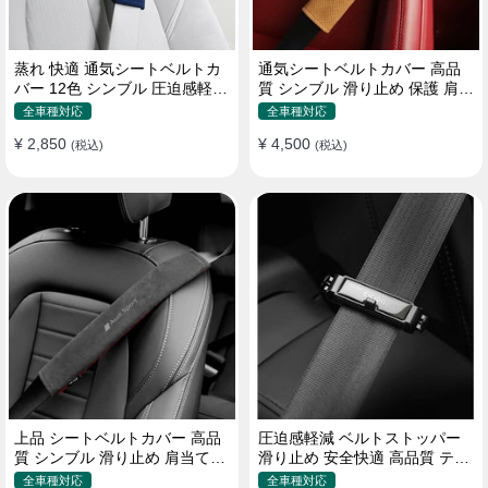
蒸れ 快適 通気シートベルトカ
通気シートベルトカバー 高品
バー 12色 シンブル 圧迫感軽減
質 シンブル 滑り止め 保護 肩当
保護 肩当てパッド
てパッド 圧迫感軽減
全車種対応
全車種対応
¥ 2,850
¥ 4,500
(税込)
(税込)
上品 シートベルトカバー 高品
圧迫感軽減 ベルトストッパー
質 シンブル 滑り止め 肩当てパ
滑り止め 安全快適 高品質 テー
ッド 圧迫感軽減
プクリップ 快適 2個セット
全車種対応
全車種対応