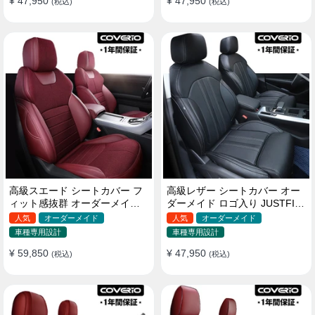
¥ 47,950
¥ 47,950
(税込)
(税込)
高級スエード シートカバー フ
高級レザー シートカバー オー
ィット感抜群 オーダーメイド
ダーメイド ロゴ入り JUSTFIT
耐久性 オシャレ 全席セット
保証 耐摩耗性 全席セット
人気
オーダーメイド
人気
オーダーメイド
車種専用設計
車種専用設計
¥ 59,850
¥ 47,950
(税込)
(税込)