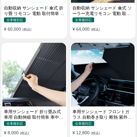
自動収納 サンシェード 傘式 折
自動収納 サンシェード 傘式 ソ
り畳 リモコン 電動 取付簡単 汎
ーラー充電リモコン 電動 取付
用 防風
簡単 汎用
全車種対応
全車種対応
¥ 60,000
¥ 64,000
(税込)
(税込)
車用サンシェード 折り畳み式
車用サンシェード フロントガ
車用 自動伸縮 取付簡単 車中泊
ラス 自動巻き取り 断熱 紫外線
紫外線UVカット 仮眠 断熱
UVカット 取付収納便利
全車種対応
全車種対応
¥ 8,000
¥ 12,800
(税込)
(税込)