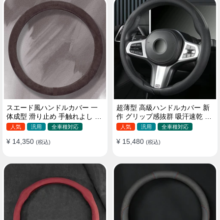
スエード風ハンドルカバー 一
超薄型 高級ハンドルカバー 新
体成型 滑り止め 手触れよし 吸
作 グリップ感抜群 吸汗速乾 ス
汗 高級感 四季汎用 35~38CM
エード ナパレザー 通年使用
人気
汎用
全車種対応
人気
汎用
全車種対応
37~38CM
¥ 14,350
¥ 15,480
(税込)
(税込)