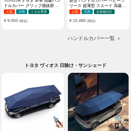
TOYOTA トヨタ 本革 高級ハン
新型 ハンドルカバー ベビーフ
ドルカバー グリップ感抜群 取
リース 超薄型 スエード 高級感
り付け簡単 滑り止め 37~40CM
四季汎用 3色展開 38CM
人気
汎用
トヨタ専用
人気
汎用
全車種対応
¥ 9,050
¥ 15,480
(税込)
(税込)
ハンドルカバー一覧 ＞
トヨタ ヴィオス 日除け・サンシェード