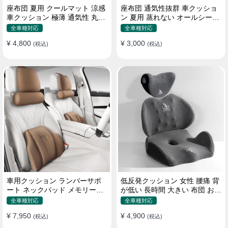
座布団 夏用 クールマット 涼感
座布団 通気性抜群 車クッショ
車クッション 極薄 通気性 丸洗
ン 夏用 蒸れない オールシーズ
いOK すずしい
ン おしゃれ
全車種対応
全車種対応
¥ 4,800
¥ 3,000
(税込)
(税込)
車用クッション ランバーサポ
低反発クッション 女性 腰痛 背
ート ネックパッド メモリーフ
が低い 長時間 大きい 布団 おし
ォーム 疲労回復
ゃれ 運転 疲労回復
全車種対応
全車種対応
¥ 7,950
¥ 4,900
(税込)
(税込)