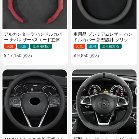
アルカンターラ ハンドルカバ
車用品 プレミアムレザー ハン
ー ナパレザー×スエード立体デ
ドルカバー 新型設計 グリップ
ザイン 四季汎用 O/D型兼用 38-
感向上 取付簡単 滑り止め 36〜
人気
汎用
全車種対応
人気
汎用
全車種対応
40cm
38cm
¥ 17,150
¥ 9,850
(税込)
(税込)