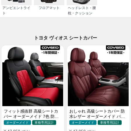
アンビエントライ
フロアマット
ヘッドレスト・腰
ト
枕・クッション
トヨタ ヴィオス シートカバー
フィット感抜群 高級シートカ
おしゃれ 高級シートカバー 防
バー オーダーメイド 7色 防水
水レザー オーダーメイド パン
レザー おしゃれ 全席セット
チング加工 9色 全席セット
オーダーメイド
車種専用設計
オーダーメイド
車種専用設計