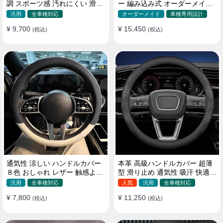
調 スポーツ感 汚れにくい 滑り
ー 編み込み式 オーダーメイド
止め かっこいい 取り付け簡単
握り感抜群 操作性アップ
汎用
全車種対応
オーダーメイド
車種専用設計
38CM
¥ 9,700
¥ 15,450
(税込)
(税込)
通気性 涼しい ハンドルカバー
本革 高級ハンドルカバー 超薄
８色 おしゃれ レザー 触感よく
型 滑り止め 通気性 吸汗 快適
シンブル 落ち着いた気品
耐久性 四季汎用 35~40CM
汎用
全車種対応
人気
汎用
全車種対応
35~40CM
¥ 7,800
¥ 11,250
(税込)
(税込)