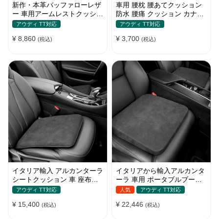
新作・本革バッファローレザ
車用 腰枕 腰あてクッション
ー 車用アームレストクッショ
防水 腰痛 クッション カナロ
ン セダン・SUV対応 高級牛
ア ドライブ 腰当て 腰痛対策
アウディ TT対応
アウディ TT対応
革アームレストパッド
ウェットスーツ素材 腰サポー
¥ 8,860
¥ 3,700
(税込)
ト
(税込)
イタリア輸入 アルカンターラ
イタリアから輸入アルカンタ
シートクッション 車 座布団
ーラ 車用 ポータブルブース
記憶フォーム 通気性抜群
ターシート 防寒
アウディ TT対応
人気
アウディ TT対応
¥ 15,400
¥ 22,446
(税込)
(税込)