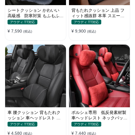
シートクッション かわいい
背もたれクッション 上品 フ
高級感 防寒対策 もふもふ
ィット感抜群 本革 スエード
ウサギ 暖かい 車用 冬保温
リネン おしゃれ 腰痛 空気
アウディ TT対応
アウディ TT対応
¥ 7,590
¥ 9,900
(税込)
(税込)
車 腰クッション 背もたれク
ポルシェ専用 低反発素材製
ッション 車ヘッドレスト ネ
車ヘッドレスト ネックパッド
ックパッド 低反発 ファッシ
洗濯可 調節可能 車用腰枕 ネ
アウディ TT対応
アウディ TT対応
ョン 長時間運転頚椎 腰サポ
ックパッド 通気設計 首枕 取
¥ 4,580
¥ 7,440
ート 通気性 調節可能
(税込)
り付け簡単
(税込)