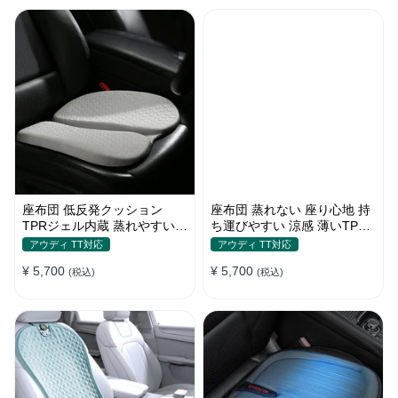
座布団 低反発クッション
座布団 蒸れない 座り心地 持
TPRジェル内蔵 蒸れやすい方
ち運びやすい 涼感 薄いTPR
にお勧め おしり 熱い
ジェル内蔵 多用途
アウディ TT対応
アウディ TT対応
¥ 5,700
¥ 5,700
(税込)
(税込)