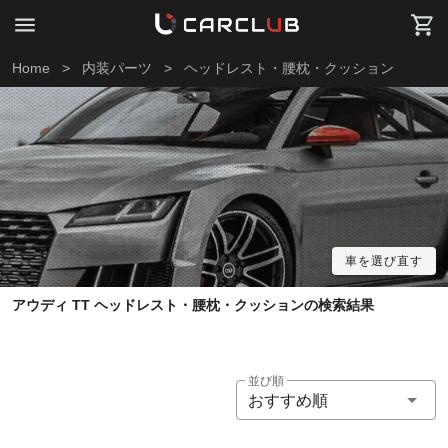
Home
>
内装パーツ
>
ヘッドレスト・腰枕・クッション
車を選び直す
アウディ TT ヘッドレスト・腰枕・クッションの検索結果
並び順
おすすめ順