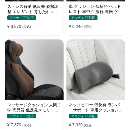
ストレス解消 低反発 姿勢調
車 クッション 低反発 ヘッド
整 エレガント 背もたれクッ
レスト 車中泊 旅行 運転 ゲー
ション メモリ綿 車 高品質 四
ミングチェア 頚椎サポート
アウディ TT対応
アウディ TT対応
季汎用
ネックピロー 高級感
¥ 8,570
¥ 6,240
(税込)
(税込)
マッサージクッション 人間工
ネックピロー 低反発 ランバ
学 高品質 低反発メモリーフ
ーサポート 車用クッション
ォーム 疲労回復 車用
水洗い可能 メモリーフォー
アウディ TT対応
アウディ TT対応
ム 腰
¥ 7,370
¥ 7,020
(税込)
(税込)