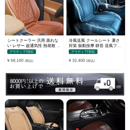
シートクーラー 汎用 蒸れな
冷風送風 クールシート 暑さ
い レザー 超通気性 熱発散 5
対策 振動按摩 静音 送風ファ
段階風量 涼しい 冷却 夏 四季
ン 簡単装着 ベルト式 メッシ
アウディ TT対応
アウディ TT対応
通用
ュ
¥ 68,100
¥ 32,400
(税込)
(税込)