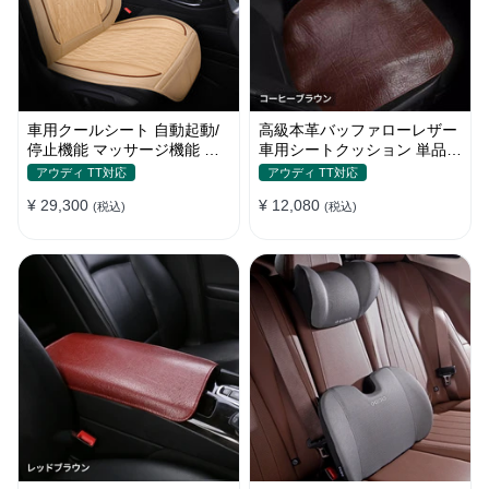
車用クールシート 自動起動/
高級本革バッファローレザー
停止機能 マッサージ機能 通
車用シートクッション 単品・
気性 滑り止め 猛暑対策 取付
3点セット
アウディ TT対応
アウディ TT対応
簡単
¥ 29,300
¥ 12,080
(税込)
(税込)