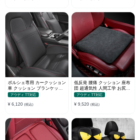
ポルシェ専用 カークッション
低反発 腰痛 クッション 座布
車 クッション ブランケット
団 超通気性 人間工学 お尻ク
最新型 低反発 運転 通気性 健
ッション 骨盤サポート 蒸れ
アウディ TT対応
アウディ TT対応
康 Porsche カレラ 911 ボク
ない通気性 使用場所多種
¥ 6,120
¥ 9,520
スター ケイマン カイエン マ
(税込)
(税込)
カン パナメーラ等に適用 車
用