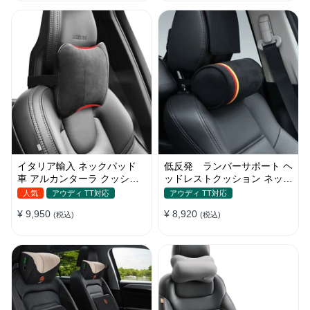
イタリア輸入 ネックパッド
低反発 ランバーサポート ヘ
車 アルカンターラ クッショ
ッドレストクッション ネック
ン 低反発 ネックピロー ドラ
パッド 首 車 アルカンターラ
人気
アウディ TT対応
アウディ TT対応
イブ
¥ 9,950
¥ 8,920
(税込)
(税込)