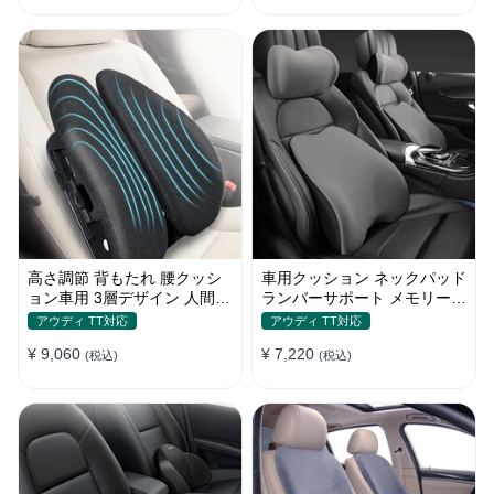
高さ調節 背もたれ 腰クッシ
車用クッション ネックパッド
ョン車用 3層デザイン 人間工
ランバーサポート メモリーフ
学デザイン 姿勢サポート
ォーム 姿勢 人間工学 疲労回
アウディ TT対応
アウディ TT対応
復
¥ 9,060
¥ 7,220
(税込)
(税込)