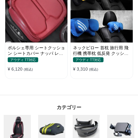
ポルシェ専用 シートクッショ
ネックピロー 首枕 旅行用 飛
ン シートカバー ナッパ レザ
行機 携帯枕 低反発 クッショ
ー 滑り止め クッション マッ
ン運転 車内 頸椎サポート 車
アウディ TT対応
アウディ TT対応
ト アイスシルク スエード 通
中泊 人間工学設計
¥ 6,120
¥ 3,310
気性 車用 低反発 カーシート
(税込)
(税込)
座布団 後部座席 オフィス シ
ートカバー
カテゴリー