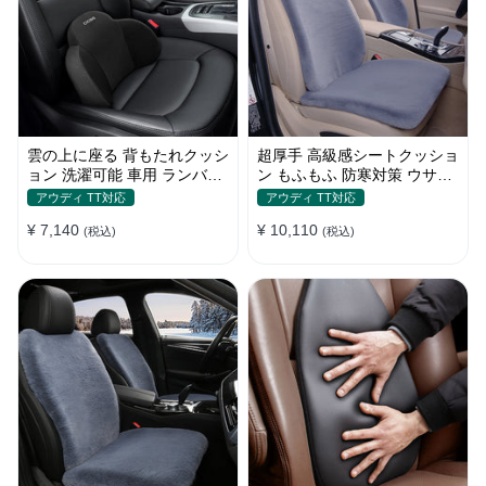
雲の上に座る 背もたれクッシ
超厚手 高級感シートクッショ
ョン 洗濯可能 車用 ランバー
ン もふもふ 防寒対策 ウサギ
サポート 車通勤運転 長距離
の毛 暖かい 車用 冬保温
アウディ TT対応
アウディ TT対応
ドライブ
¥ 7,140
¥ 10,110
(税込)
(税込)