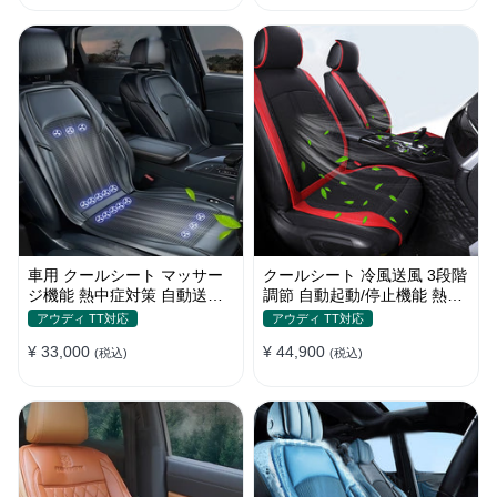
車用 クールシート マッサー
クールシート 冷風送風 3段階
ジ機能 熱中症対策 自動送風/
調節 自動起動/停止機能 熱中
停止機能 24個強力ファン 取
症対策 夏 暑さ対策 取付簡単
アウディ TT対応
アウディ TT対応
付簡単
¥ 33,000
¥ 44,900
(税込)
(税込)