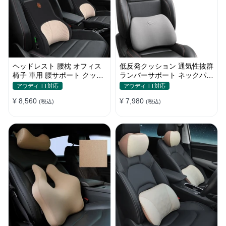
ヘッドレスト 腰枕 オフィス
低反発クッション 通気性抜群
椅子 車用 腰サポート クッシ
ランバーサポート ネックパッ
ョン 取付バンド
ド 背もたれ 車用 おしゃれ
アウディ TT対応
アウディ TT対応
¥ 8,560
¥ 7,980
(税込)
(税込)