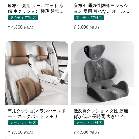
座布団 夏用 クールマット 涼
座布団 通気性抜群 車クッシ
感 車クッション 極薄 通気性
ョン 夏用 蒸れない オールシ
丸洗いOK すずしい
ーズン おしゃれ
アウディ TT対応
アウディ TT対応
¥ 4,800
¥ 3,000
(税込)
(税込)
車用クッション ランバーサポ
低反発クッション 女性 腰痛
ート ネックパッド メモリー
背が低い 長時間 大きい 布団
フォーム 疲労回復
おしゃれ 運転 疲労回復
アウディ TT対応
アウディ TT対応
¥ 7,950
¥ 4,900
(税込)
(税込)