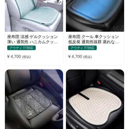
座布団 涼感 ゲルクッション
座布団 クール 車クッション
薄い 通気性 ハニカムクッシ
低反発 通気性抜群 蒸れない
ョン 四季通用 おすすめ
滑り止め おすすめ
アウディ TT対応
アウディ TT対応
¥ 4,700
¥ 4,700
(税込)
(税込)