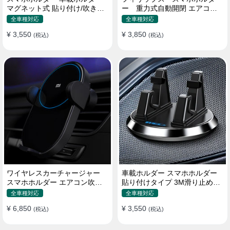
マグネット式 貼り付け/吹き出
ー 重力式自動開閉 エアコン
し口 合金 多機種対応
吹き出し口用 クリップ式 車
全車種対応
全車種対応
¥ 3,550
¥ 3,850
(税込)
(税込)
ワイヤレスカーチャージャー
車載ホルダー スマホホルダー
スマホホルダー エアコン吹き
貼り付けタイプ 3M滑り止めシ
出し口/ 貼り付け
リコンパッド 全機種
全車種対応
全車種対応
¥ 6,850
¥ 3,550
(税込)
(税込)