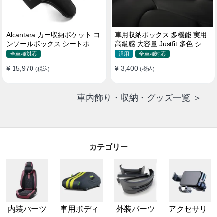
Alcantara カー収納ポケット コ
車用収納ボックス 多機能 実用
ンソールボックス シートポケ
高級感 大容量 Justfit 多色 シー
ット 隙間ポケットセット
トポケット ギャップ 隙間収納
全車種対応
汎用
全車種対応
¥ 15,970
¥ 3,400
(税込)
(税込)
車内飾り・収納・グッズ一覧 ＞
カテゴリー
内装パーツ
車用ボディ
外装パーツ
アクセサリ