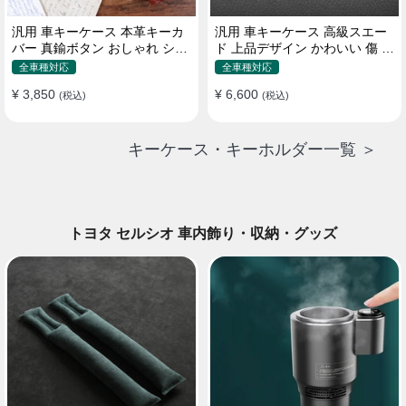
汎用 車キーケース 本革キーカ
汎用 車キーケース 高級スエー
バー 真鍮ボタン おしゃれ シン
ド 上品デザイン かわいい 傷 汚
プルデザイン
れ防止 高級 オシャレ キーホル
全車種対応
全車種対応
ダー
¥ 3,850
¥ 6,600
(税込)
(税込)
キーケース・キーホルダー一覧 ＞
トヨタ セルシオ 車内飾り・収納・グッズ