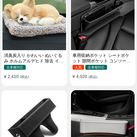
消臭炭入り かわいい ぬいぐる
車用収納ポケット シートポケ
み ホルムアルデヒド 除去 イン
ット 隙間ポケット コンソール
テリア 贈り物
ボックス カー用品
全車種対応
人気
全車種対応
¥ 2,410
¥ 4,020
(税込)
(税込)