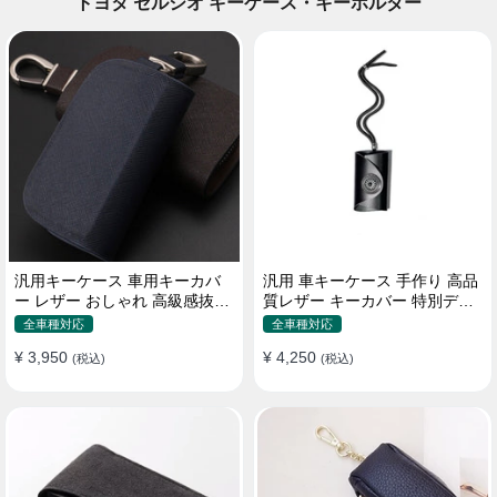
トヨタ セルシオ キーケース・キーホルダー
汎用キーケース 車用キーカバ
汎用 車キーケース 手作り 高品
ー レザー おしゃれ 高級感抜群
質レザー キーカバー 特別デザ
ロゴオーダーメイド
イン 手触りいい
全車種対応
全車種対応
¥ 3,950
¥ 4,250
(税込)
(税込)