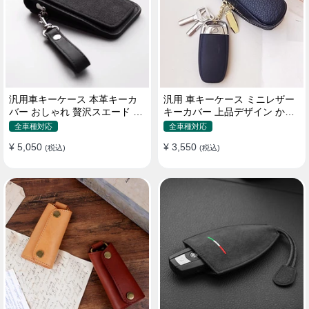
汎用車キーケース 本革キーカ
汎用 車キーケース ミニレザー
バー おしゃれ 贅沢スエード 格
キーカバー 上品デザイン かわ
好良いデザイン
いい マカロン色
全車種対応
全車種対応
¥ 5,050
¥ 3,550
(税込)
(税込)