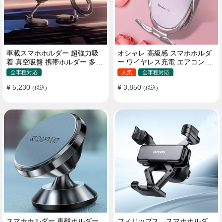
車載スマホホルダー 超強力吸
オシャレ 高級感 スマホホルダ
着 真空吸盤 携帯ホルダー 多角
ー ワイヤレス充電 エアコン吹
度調整 360°回転な台座 車用ホ
き出し口/ 吸盤タイプ 女性
全車種対応
人気
全車種対応
ルダー 折りたたみ式 片手操作
¥ 5,230
¥ 3,850
カー用品 全機種対応
(税込)
(税込)
スマホホルダー 車載ホルダー
フィリップス スマホホルダ