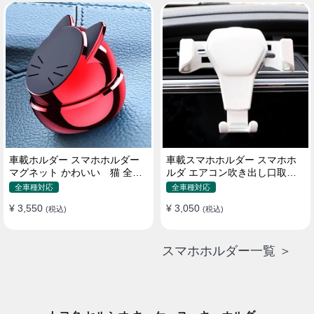
車載ホルダー スマホホルダー
車載スマホホルダー スマホホ
マグネット かわいい 猫 全機
ルダ エアコン吹き出し口取り
種 片手操作
付け 全機種 可愛い アニメ
全車種対応
全車種対応
¥ 3,550
¥ 3,050
(税込)
(税込)
スマホホルダー一覧 ＞