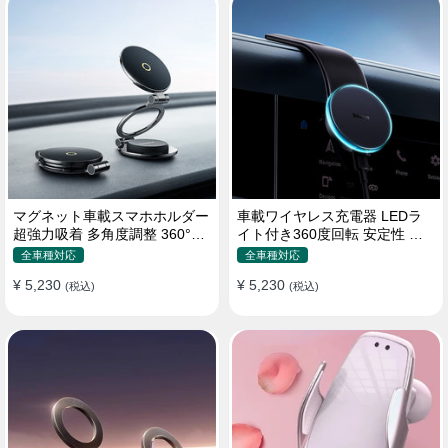
マグネット車載スマホホルダー
車載ワイヤレス充電器 LEDラ
超強力吸着 多角度調整 360°回
イト付き360度回転 安定性 粘
転な台座 車用ホルダー 折りた
着ゲル吸盤＆エアコン吹き出し
全車種対応
全車種対応
たみ式 片手操作 安定 落ちない
口式兼用 片手操作 置くだけワ
¥ 5,230
¥ 5,230
全機種対応
(税込)
イヤレス充電 スマホホルダー
(税込)