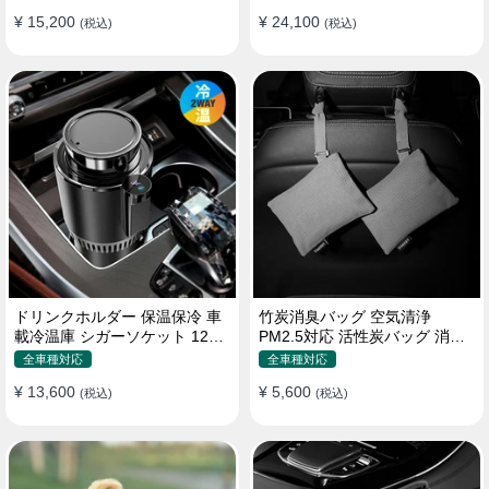
¥ 15,200
¥ 24,100
(税込)
(税込)
ドリンクホルダー 保温保冷 車
竹炭消臭バッグ 空気清浄
載冷温庫 シガーソケット 12V
PM2.5対応 活性炭バッグ 消臭
車用 車中泊
車用 デオドラント 繰り返し使
全車種対応
全車種対応
用可
¥ 13,600
¥ 5,600
(税込)
(税込)