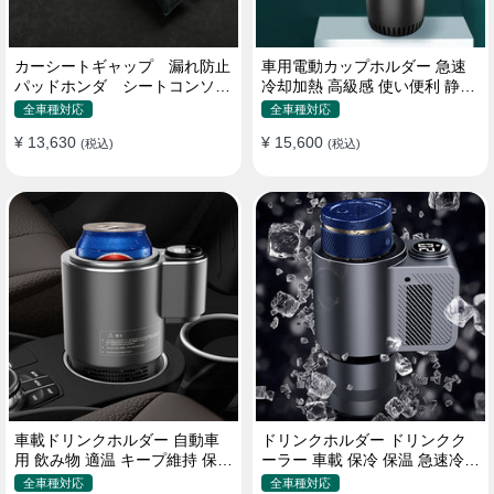
カーシートギャップ 漏れ防止
車用電動カップホルダー 急速
パッドホンダ シートコンソー
冷却加熱 高級感 使い便利 静音
ル 隙間 クッション
収納 飲み物
全車種対応
全車種対応
¥ 13,630
¥ 15,600
(税込)
(税込)
車載ドリンクホルダー 自動車
ドリンクホルダー ドリンクク
用 飲み物 適温 キープ維持 保温
ーラー 車載 保冷 保温 急速冷却
冷機能付き
缶対応
全車種対応
全車種対応