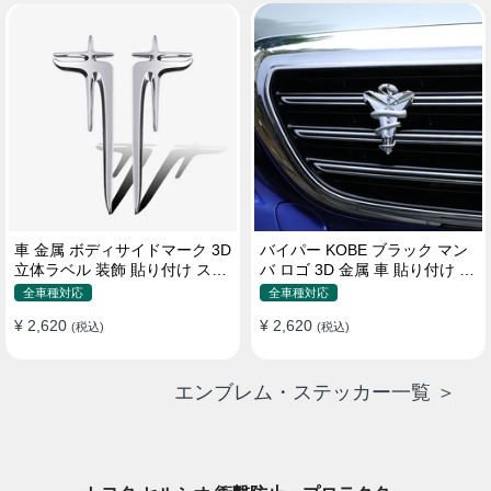
車 金属 ボディサイドマーク 3D
バイパー KOBE ブラック マン
立体ラベル 装飾 貼り付け ステ
バ ロゴ 3D 金属 車 貼り付け 装
ッカー
飾 ステッカー
全車種対応
全車種対応
¥ 2,620
¥ 2,620
(税込)
(税込)
エンブレム・ステッカー一覧 ＞