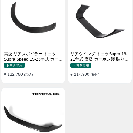
高級 リアスポイラー トヨタ
リアウイング トヨタSupra 19-
Supra Speed 19-23年式 カーボ
21年式 高級 カーボン製 貼り付
ン製 貼り付け装着
け装着
トヨタ専用
トヨタ専用
¥ 122,750
¥ 214,900
(税込)
(税込)