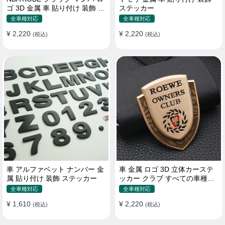
ゴ 3D 金属 車 貼り付け 装飾 ス
ステッカー
テッカー
全車種対応
全車種対応
¥ 2,220
¥ 2,220
(税込)
(税込)
車 アルファベット ナンバー 金
車 金属 ロゴ 3D 立体カーステ
属 貼り付け 装飾 ステッカー
ッカー クラブ すべての車種対
応 カスタム サイドポスト
全車種対応
全車種対応
¥ 1,610
¥ 2,220
(税込)
(税込)