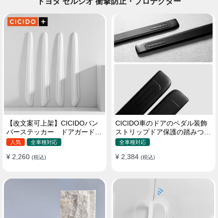
トヨタ セルシオ 衝撃防止・プロテクター
【改文案可上架】CICIDOバン
CICIDO車のドアのペダル装飾
パーステッカー ドアガード
ストリップドア保護の踏みつけ
衝突防止プロテクター 耐スク
防止
人気
全車種対応
全車種対応
ラッチ シリカゲル
¥ 2,260
¥ 2,384
(税込)
(税込)