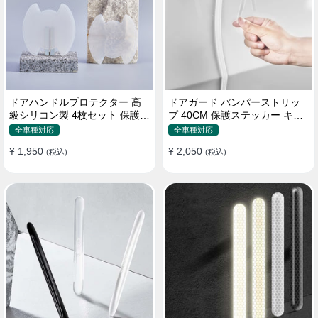
ドアハンドルプロテクター 高
ドアガード バンパーストリッ
級シリコン製 4枚セット 保護フ
プ 40CM 保護ステッカー キズ
ィルム キズ防止 全車種
防止 プロテクターシール
全車種対応
全車種対応
¥ 1,950
¥ 2,050
(税込)
(税込)