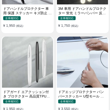
ドアハンドルプロテクター 車
3M 車用 ドアハンドルプロテク
用 保護 ステッカー キズ防止 高
ター 蛍光 ミラーバンパー 反射
品質TPU製 4枚セット
ステッカー 保護フィルム
全車種対応
全車種対応
¥ 1,950
¥ 1,750
(税込)
(税込)
ドアガード エアクッション付
ドアエッジプロテクター バン
き プロテクター 高品質TPU製
パーステッカー U型モール キ
キズ防止 取り付け簡単
ズ防止 取り付け簡単 騒音低減
全車種対応
全車種対応
¥ 1,950
¥ 3,550
(税込)
(税込)