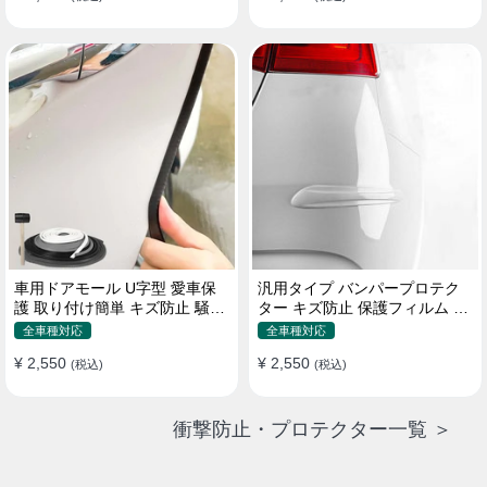
車用ドアモール U字型 愛車保
汎用タイプ バンパープロテク
護 取り付け簡単 キズ防止 騒音
ター キズ防止 保護フィルム 取
低減 5m バンパーストリップ
り付け簡単 フィット感抜群
全車種対応
全車種対応
¥ 2,550
¥ 2,550
(税込)
(税込)
衝撃防止・プロテクター一覧 ＞