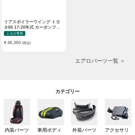
リアスポイラーウイング トヨ
タ86 17-20年式 カーボンファ
イバー 貼り付け装着
トヨタ専用
¥ 46,350
(税込)
エアロパーツ一覧 ＞
カテゴリー
内装パーツ
車用ボディ
外装パーツ
アクセサリ