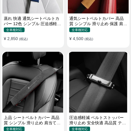
蒸れ 快適 通気シートベルトカ
通気シートベルトカバー 高品
バー 12色 シンブル 圧迫感軽減
質 シンブル 滑り止め 保護 肩当
保護 肩当てパッド
てパッド 圧迫感軽減
全車種対応
全車種対応
¥ 2,850
¥ 4,500
(税込)
(税込)
上品 シートベルトカバー 高品
圧迫感軽減 ベルトストッパー
質 シンブル 滑り止め 肩当てパ
滑り止め 安全快適 高品質 テー
ッド 圧迫感軽減
プクリップ 快適 2個セット
全車種対応
全車種対応