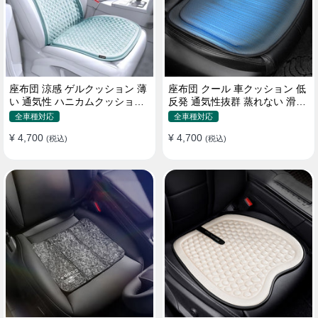
座布団 涼感 ゲルクッション 薄
座布団 クール 車クッション 低
い 通気性 ハニカムクッション
反発 通気性抜群 蒸れない 滑り
四季通用 おすすめ
止め おすすめ
全車種対応
全車種対応
¥ 4,700
¥ 4,700
(税込)
(税込)