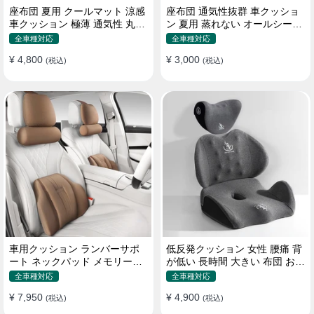
座布団 夏用 クールマット 涼感
座布団 通気性抜群 車クッショ
車クッション 極薄 通気性 丸洗
ン 夏用 蒸れない オールシーズ
いOK すずしい
ン おしゃれ
全車種対応
全車種対応
¥ 4,800
¥ 3,000
(税込)
(税込)
車用クッション ランバーサポ
低反発クッション 女性 腰痛 背
ート ネックパッド メモリーフ
が低い 長時間 大きい 布団 おし
ォーム 疲労回復
ゃれ 運転 疲労回復
全車種対応
全車種対応
¥ 7,950
¥ 4,900
(税込)
(税込)