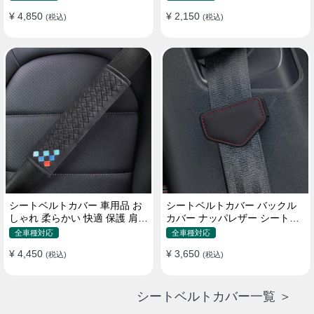
¥ 4,850
¥ 2,150
(税込)
(税込)
シートベルトカバー 車用品 お
シートベルトカバー バックル
しゃれ 柔らかい 快適 保護 肩当
カバー ナッパレザー シートベ
てパッド 圧迫感軽減
ルトパッド 異音防止 傷防止 マ
全車種対応
全車種対応
グネット式2個
¥ 4,450
¥ 3,650
(税込)
(税込)
シートベルトカバー一覧 ＞