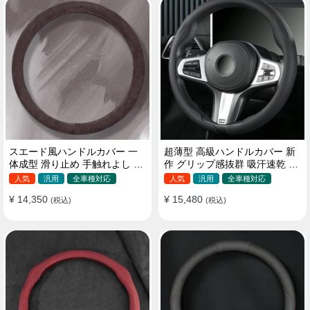
スエード風ハンドルカバー 一
超薄型 高級ハンドルカバー 新
体成型 滑り止め 手触れよし 吸
作 グリップ感抜群 吸汗速乾 ス
汗 高級感 四季汎用 35~38CM
エード ナパレザー 通年使用
人気
汎用
全車種対応
人気
汎用
全車種対応
37~38CM
¥ 14,350
¥ 15,480
(税込)
(税込)