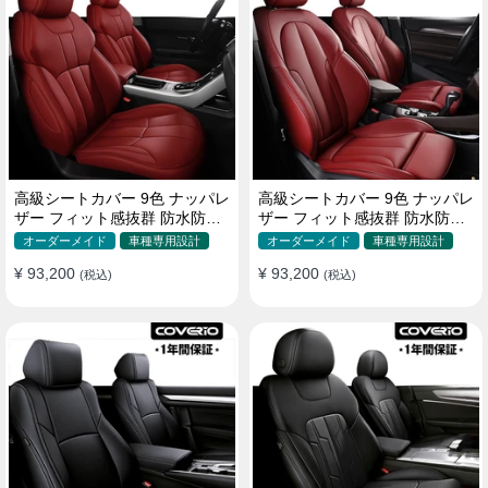
高級シートカバー 9色 ナッパレ
高級シートカバー 9色 ナッパレ
ザー フィット感抜群 防水防汚
ザー フィット感抜群 防水防汚
オーダーメイド 全席セット
オーダーメイド 全席セット
オーダーメイド
車種専用設計
オーダーメイド
車種専用設計
¥ 93,200
¥ 93,200
(税込)
(税込)