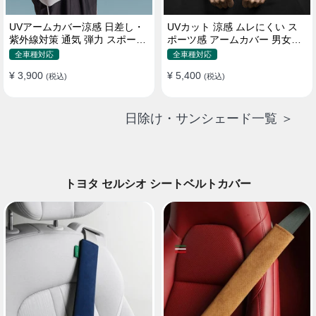
UVアームカバー涼感 日差し・
UVカット 涼感 ムレにくい ス
紫外線対策 通気 弾力 スポーツ
ポーツ感 アームカバー 男女汎
感 メンズ
用 xs-xxl
全車種対応
全車種対応
¥ 3,900
¥ 5,400
(税込)
(税込)
日除け・サンシェード一覧 ＞
トヨタ セルシオ シートベルトカバー