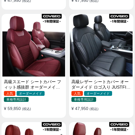
¥ 47,950
¥ 47,950
(税込)
(税込)
高級スエード シートカバー フ
高級レザー シートカバー オー
ィット感抜群 オーダーメイド
ダーメイド ロゴ入り JUSTFIT
耐久性 オシャレ 全席セット
保証 耐摩耗性 全席セット
人気
オーダーメイド
人気
オーダーメイド
車種専用設計
車種専用設計
¥ 59,850
¥ 47,950
(税込)
(税込)