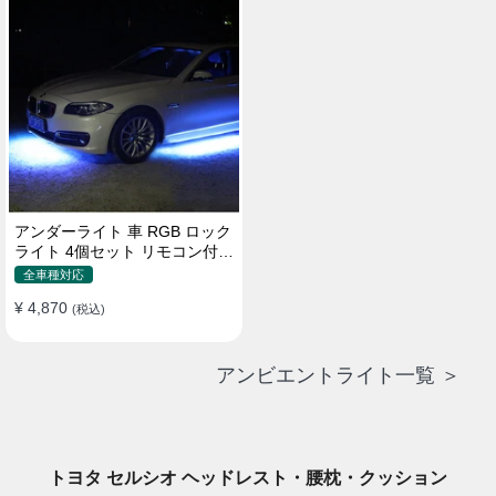
アンダーライト 車 RGB ロック
ライト 4個セット リモコン付き
ボタンスイッチ付き 多機能 車
全車種対応
外装飾 車のシャーシ装飾用 防
¥ 4,870
水 おしゃれ
(税込)
アンビエントライト一覧 ＞
トヨタ セルシオ ヘッドレスト・腰枕・クッション