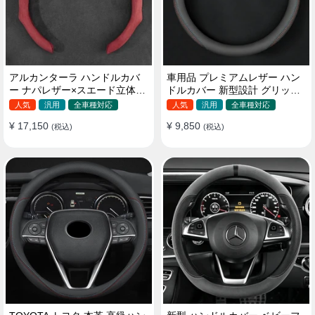
アルカンターラ ハンドルカバ
車用品 プレミアムレザー ハン
ー ナパレザー×スエード立体デ
ドルカバー 新型設計 グリップ
ザイン 四季汎用 O/D型兼用 38-
感向上 取付簡単 滑り止め 36〜
人気
汎用
全車種対応
人気
汎用
全車種対応
40cm
38cm
¥ 17,150
¥ 9,850
(税込)
(税込)