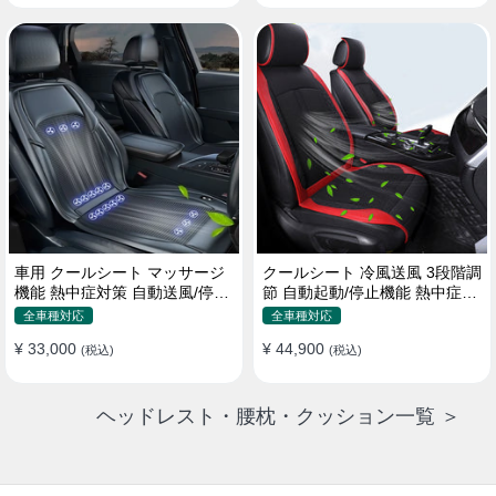
車用 クールシート マッサージ
クールシート 冷風送風 3段階調
機能 熱中症対策 自動送風/停止
節 自動起動/停止機能 熱中症対
機能 24個強力ファン 取付簡単
策 夏 暑さ対策 取付簡単
全車種対応
全車種対応
¥ 33,000
¥ 44,900
(税込)
(税込)
ヘッドレスト・腰枕・クッション一覧 ＞