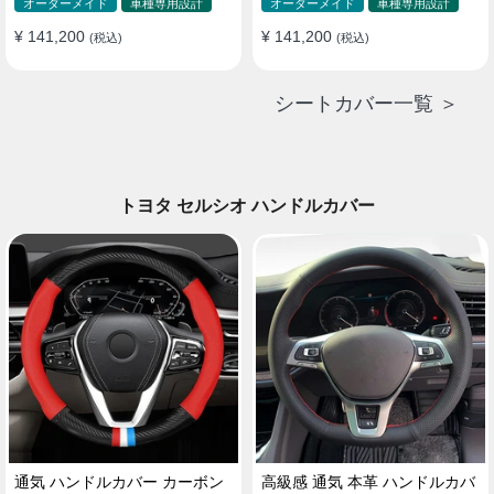
ド 防水 雰囲気 全席セット
ド 防水 雰囲気 全席セット
オーダーメイド
車種専用設計
オーダーメイド
車種専用設計
¥ 141,200
¥ 141,200
(税込)
(税込)
シートカバー一覧 ＞
トヨタ セルシオ ハンドルカバー
通気 ハンドルカバー カーボン
高級感 通気 本革 ハンドルカバ