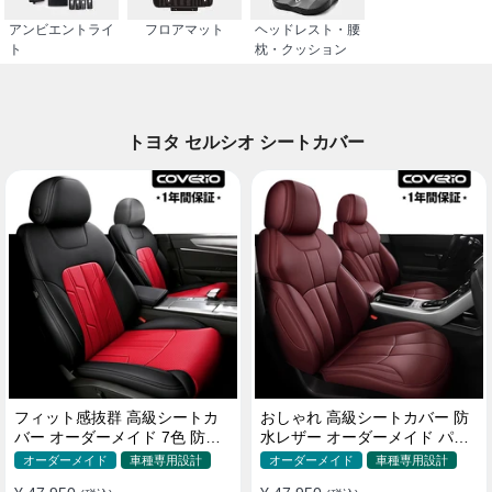
アンビエントライ
フロアマット
ヘッドレスト・腰
ト
枕・クッション
トヨタ セルシオ シートカバー
フィット感抜群 高級シートカ
おしゃれ 高級シートカバー 防
バー オーダーメイド 7色 防水
水レザー オーダーメイド パン
レザー おしゃれ 全席セット
チング加工 9色 全席セット
オーダーメイド
車種専用設計
オーダーメイド
車種専用設計