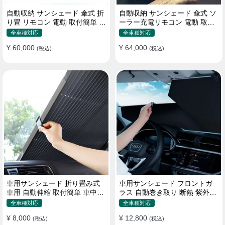
自動収納 サンシェード 傘式 折
自動収納 サンシェード 傘式 ソ
り畳 リモコン 電動 取付簡単 汎
ーラー充電リモコン 電動 取付
用 防風
簡単 汎用
全車種対応
全車種対応
¥ 60,000
¥ 64,000
(税込)
(税込)
車用サンシェード 折り畳み式
車用サンシェード フロントガ
車用 自動伸縮 取付簡単 車中泊
ラス 自動巻き取り 断熱 紫外線
紫外線UVカット 仮眠 断熱
UVカット 取付収納便利
全車種対応
全車種対応
¥ 8,000
¥ 12,800
(税込)
(税込)