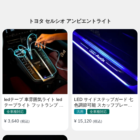
トヨタ セルシオ アンビエントライト
ledテープ 車雰囲気ライト led
LED サイドステップガード 七
テープライト フットランプ 車
色調節可能 スカッフプレート
内装飾 USB 3メートル
自動変色 配線不要 自動変色
全車種対応
汎用
全車種対応
¥ 3,640
¥ 15,120
(税込)
(税込)