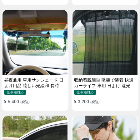
昼夜兼用 車用サンシェード 日
収納着脱簡単 吸盤で装着 快適
よけ用品 眩しい光緩和 長時間
カーライフ 車用 日よけ 遮光
運転 特殊遮光素材
UVカット 通気
全車種対応
全車種対応
¥ 5,400
¥ 3,200
(税込)
(税込)