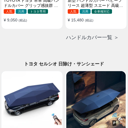
TOYOTA トヨタ 本革 高級ハン
新型 ハンドルカバー ベビーフ
ドルカバー グリップ感抜群 取
リース 超薄型 スエード 高級感
り付け簡単 滑り止め 37~40CM
四季汎用 3色展開 38CM
人気
汎用
トヨタ専用
人気
汎用
全車種対応
¥ 9,050
¥ 15,480
(税込)
(税込)
ハンドルカバー一覧 ＞
トヨタ セルシオ 日除け・サンシェード