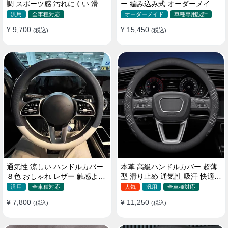
調 スポーツ感 汚れにくい 滑り
ー 編み込み式 オーダーメイド
止め かっこいい 取り付け簡単
握り感抜群 操作性アップ
汎用
全車種対応
オーダーメイド
車種専用設計
38CM
¥ 9,700
¥ 15,450
(税込)
(税込)
通気性 涼しい ハンドルカバー
本革 高級ハンドルカバー 超薄
８色 おしゃれ レザー 触感よく
型 滑り止め 通気性 吸汗 快適
シンブル 落ち着いた気品
耐久性 四季汎用 35~40CM
汎用
全車種対応
人気
汎用
全車種対応
35~40CM
¥ 7,800
¥ 11,250
(税込)
(税込)