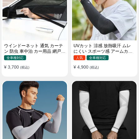
ウインドーネット 通気 カーテ
UVカット 涼感 放熱吸汗 ムレ
ン 防虫 車中泊 カー用品 網戸
にくい スポーツ感 アームカバ
取付簡単
ー 男女汎用
全車種対応
人気
全車種対応
¥ 3,700
¥ 4,900
(税込)
(税込)