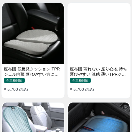
座布団 低反発クッション TPR
座布団 蒸れない 座り心地 持ち
ジェル内蔵 蒸れやすい方にお
運びやすい 涼感 薄いTPRジェ
勧め おしり 熱い
ル内蔵 多用途
全車種対応
全車種対応
¥ 5,700
¥ 5,700
(税込)
(税込)