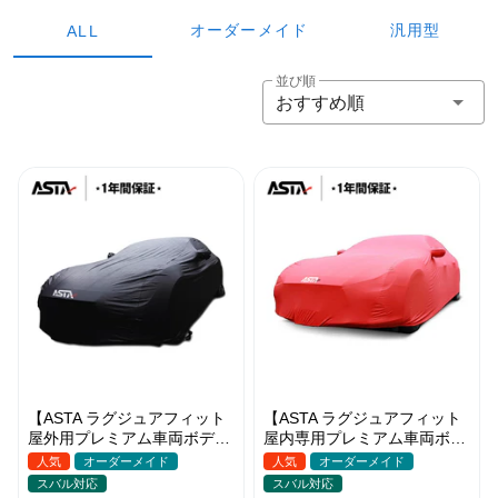
オーダーメイド
汎用型
ALL
並び順
おすすめ順
【ASTA ラグジュアフィット
【ASTA ラグジュアフィット
屋外用プレミアム車両ボディ
屋内専用プレミアム車両ボデ
カバー】PUレザー製 オーダ
ィカバー】オーダーメイド 最
人気
オーダーメイド
人気
オーダーメイド
ーメイド 高級感 裏起毛車カ
高級生地 柔かい 裏起毛車カ
スバル対応
スバル対応