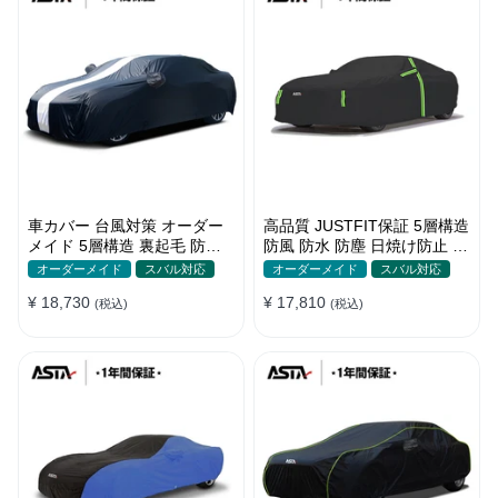
車カバー 台風対策 オーダー
高品質 JUSTFIT保証 5層構造
メイド 5層構造 裏起毛 防水
防風 防水 防塵 日焼け防止 高
防雨 軽/普自動車 SUV対応 お
級 ボディカバー
オーダーメイド
スバル対応
オーダーメイド
スバル対応
すすめ
¥ 18,730
¥ 17,810
(税込)
(税込)