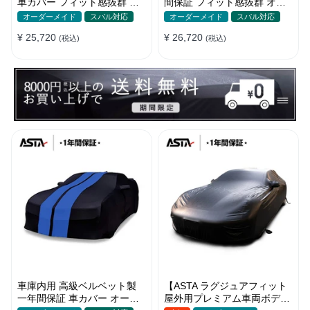
車カバー フィット感抜群 水
間保証 フィット感抜群 オー
洗いOK 防塵防汚 傷防止 おし
ダーメイド 水洗いOK おしゃ
オーダーメイド
スバル対応
オーダーメイド
スバル対応
ゃれ
れ 耐久性
¥ 25,720
¥ 26,720
(税込)
(税込)
車庫内用 高級ベルベット製
【ASTA ラグジュアフィット
一年間保証 車カバー オーダ
屋外用プレミアム車両ボディ