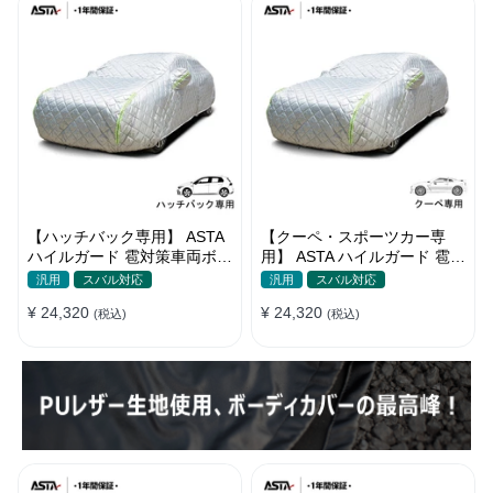
【ハッチバック専用】 ASTA
【クーペ・スポーツカー専
ハイルガード 雹対策車両ボデ
用】 ASTA ハイルガード 雹対
ィカバー 5層構造 雹対策 厚
策車両ボディカバー 5層構造
汎用
スバル対応
汎用
スバル対応
手 凍結防止 防雪防風 極厚 防
雹対策 厚手 凍結防止 防雪防
¥ 24,320
¥ 24,320
風ロープ付き
(税込)
風 極厚 防風ロープ付き
(税込)