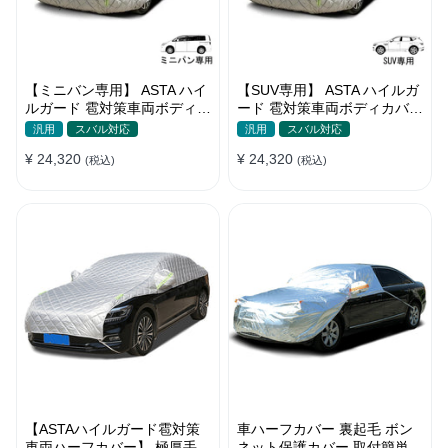
【ミニバン専用】 ASTA ハイ
【SUV専用】 ASTA ハイルガ
ルガード 雹対策車両ボディカ
ード 雹対策車両ボディカバー
バー 5層構造 雹対策 厚手 凍
5層構造 雹対策 厚手 凍結防
汎用
スバル対応
汎用
スバル対応
結防止 防雪防風 極厚 防風ロ
止 防雪防風 極厚 防風ロープ
¥ 24,320
¥ 24,320
ープ付きボディカバー
(税込)
付きボディカバー
(税込)
【ASTAハイルガード雹対策
車ハーフカバー 裏起毛 ボン
車両ハーフカバー】 極厚手
ネット保護カバー 取付簡単