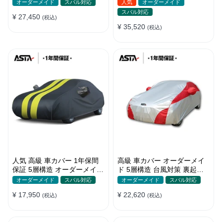
ーメイド 水洗いOK 防塵防汚
カバー】オーダーメイド PU
オーダーメイド
スバル対応
人気
オーダーメイド
軽/普自動車 SUV
レザー 車カバー 裏起毛 防水
スバル対応
¥ 27,450
(税込)
防風 耐久性
¥ 35,520
(税込)
人気 高級 車カバー 1年保間
高級 車カバー オーダーメイ
保証 5層構造 オーダーメイド
ド 5層構造 台風対策 裏起毛
裏起毛 台風対策 防水 コーデ
車種専用 コーディング保護
オーダーメイド
スバル対応
オーダーメイド
スバル対応
ィング保護
日焼け防止
¥ 17,950
¥ 22,620
(税込)
(税込)