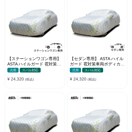
【ステーションワゴン専用】
【セダン専用】 ASTA ハイル
ASTA ハイルガード 雹対策車
ガード 雹対策車両ボディカバ
両ボディカバー 5層構造 雹対
ー 5層構造 雹対策 厚手 凍結
汎用
スバル対応
汎用
スバル対応
策 厚手 凍結防止 防雪防風 極
防止 防雪防風 極厚 防風ロー
¥ 24,320
¥ 24,320
厚 防風ロープ付き
(税込)
プ付きボディカバー
(税込)