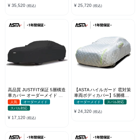
バー 強風対策
バー
¥ 35,520
¥ 25,720
(税込)
(税込)
高品質 JUSTFIT保証 5層構造
【ASTA ハイルガード 雹対策
車カバー オーダーメイド 台
車両ボディカバー】5層構造
風対策 裏起毛 防水 耐久性 傷
厚手 オーダーメイド 凍結防
人気
オーダーメイド
オーダーメイド
スバル対応
保護
止 防雪防風 極厚 防風ロープ
スバル対応
¥ 24,320
付きボディカバー
(税込)
¥ 17,120
(税込)