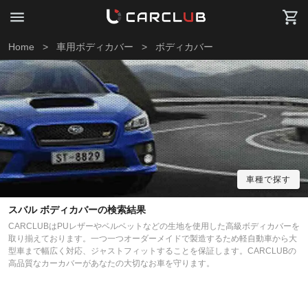
Home
>
車用ボディカバー
>
ボディカバー
車種で探す
スバル ボディカバーの検索結果
CARCLUBはPUレザーやベルベットなどの生地を使用した高級ボディカバーを
取り揃えております。一つ一つオーダーメイドで製造するため軽自動車から大
型車まで幅広く対応、ジャストフィットすることを保証します。CARCLUBの
高品質なカーカバーがあなたの大切なお車を守ります。