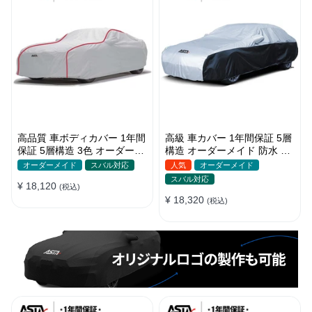
高品質 車ボディカバー 1年間
高級 車カバー 1年間保証 5層
保証 5層構造 3色 オーダーメ
構造 オーダーメイド 防水 裏
イド 裏起毛 防風防水 四季
起毛 台風対策 黄砂対策 車種
オーダーメイド
スバル対応
人気
オーダーメイド
専用
スバル対応
¥ 18,120
(税込)
¥ 18,320
(税込)