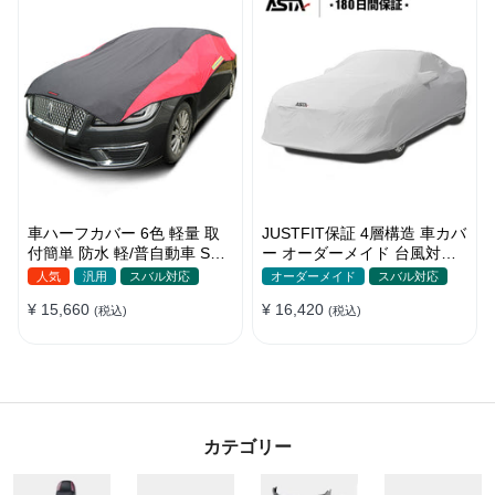
車ハーフカバー 6色 軽量 取
JUSTFIT保証 4層構造 車カバ
付簡単 防水 軽/普自動車 SUV
ー オーダーメイド 台風対策
車対応 どんな天気でも使え
裏起毛 防水 車種専用 防風紐
人気
汎用
スバル対応
オーダーメイド
スバル対応
る
付き
¥ 15,660
¥ 16,420
(税込)
(税込)
カテゴリー