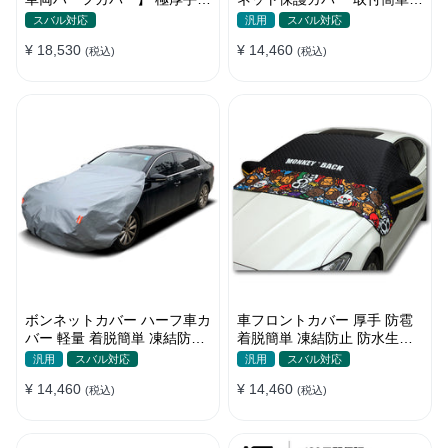
防雹 雹害 凍結防止 防雪防風
防水 軽/普自動車 軽量 塗装保
スバル対応
汎用
スバル対応
防風ロープ付き 車ハーフカバ
護
¥ 18,530
¥ 14,460
ー
(税込)
(税込)
ボンネットカバー ハーフ車カ
車フロントカバー 厚手 防雹
バー 軽量 着脱簡単 凍結防止
着脱簡単 凍結防止 防水生地
裏起毛 防水防塵 四季
可愛い 軽量 汚れから守る 四
汎用
スバル対応
汎用
スバル対応
季
¥ 14,460
¥ 14,460
(税込)
(税込)