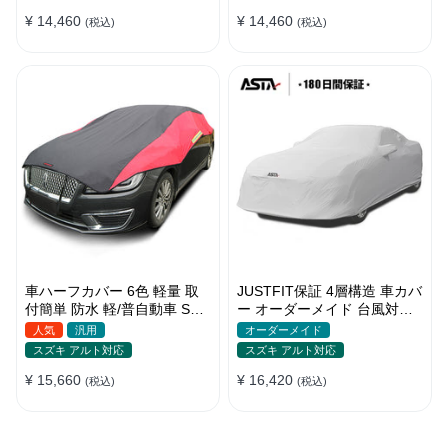
季
¥ 14,460
¥ 14,460
(税込)
(税込)
車ハーフカバー 6色 軽量 取
JUSTFIT保証 4層構造 車カバ
付簡単 防水 軽/普自動車 SUV
ー オーダーメイド 台風対策
車対応 どんな天気でも使え
裏起毛 防水 車種専用 防風紐
人気
汎用
オーダーメイド
る
付き
スズキ アルト対応
スズキ アルト対応
¥ 15,660
¥ 16,420
(税込)
(税込)