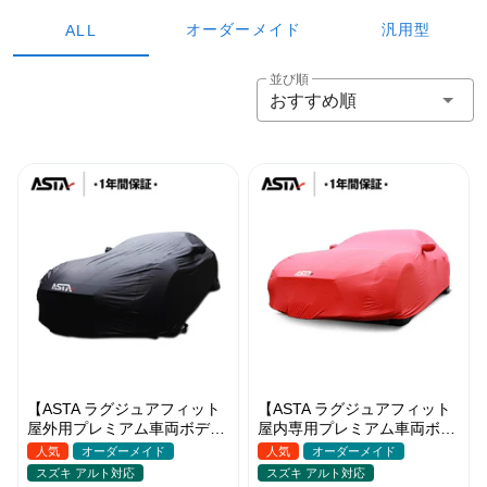
オーダーメイド
汎用型
ALL
並び順
おすすめ順
【ASTA ラグジュアフィット
【ASTA ラグジュアフィット
屋外用プレミアム車両ボディ
屋内専用プレミアム車両ボデ
カバー】PUレザー製 オーダ
ィカバー】オーダーメイド 最
人気
オーダーメイド
人気
オーダーメイド
ーメイド 高級感 裏起毛車カ
高級生地 柔かい 裏起毛車カ
スズキ アルト対応
スズキ アルト対応