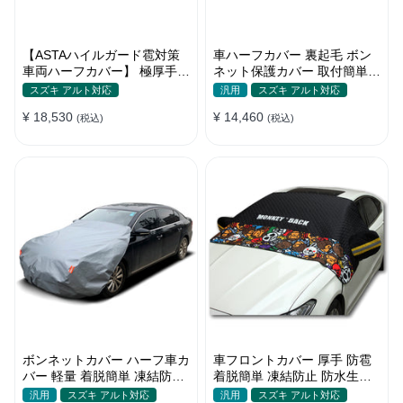
【ASTAハイルガード雹対策
車ハーフカバー 裏起毛 ボン
車両ハーフカバー】 極厚手
ネット保護カバー 取付簡単
防雹 雹害 凍結防止 防雪防風
防水 軽/普自動車 軽量 塗装保
スズキ アルト対応
汎用
スズキ アルト対応
防風ロープ付き 車ハーフカバ
護
¥ 18,530
¥ 14,460
ー
(税込)
(税込)
ボンネットカバー ハーフ車カ
車フロントカバー 厚手 防雹
バー 軽量 着脱簡単 凍結防止
着脱簡単 凍結防止 防水生地
裏起毛 防水防塵 四季
可愛い 軽量 汚れから守る 四
汎用
スズキ アルト対応
汎用
スズキ アルト対応