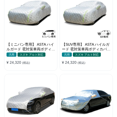
【ミニバン専用】 ASTA ハイ
【SUV専用】 ASTA ハイルガ
ルガード 雹対策車両ボディカ
ード 雹対策車両ボディカバー
バー 5層構造 雹対策 厚手 凍
5層構造 雹対策 厚手 凍結防
汎用
スズキ アルト対応
汎用
スズキ アルト対応
結防止 防雪防風 極厚 防風ロ
止 防雪防風 極厚 防風ロープ
¥ 24,320
¥ 24,320
ープ付きボディカバー
(税込)
付きボディカバー
(税込)