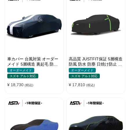
車カバー 台風対策 オーダー
高品質 JUSTFIT保証 5層構造
メイド 5層構造 裏起毛 防水
防風 防水 防塵 日焼け防止 高
防雨 軽/普自動車 SUV対応 お
級 ボディカバー
オーダーメイド
オーダーメイド
すすめ
スズキ アルト対応
スズキ アルト対応
¥ 18,730
¥ 17,810
(税込)
(税込)