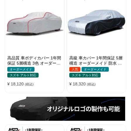
高品質 車ボディカバー 1年間
高級 車カバー 1年間保証 5層
保証 5層構造 3色 オーダーメ
構造 オーダーメイド 防水 裏
イド 裏起毛 防風防水 四季
起毛 台風対策 黄砂対策 車種
オーダーメイド
人気
オーダーメイド
専用
スズキ アルト対応
スズキ アルト対応
¥ 18,120
¥ 18,320
(税込)
(税込)