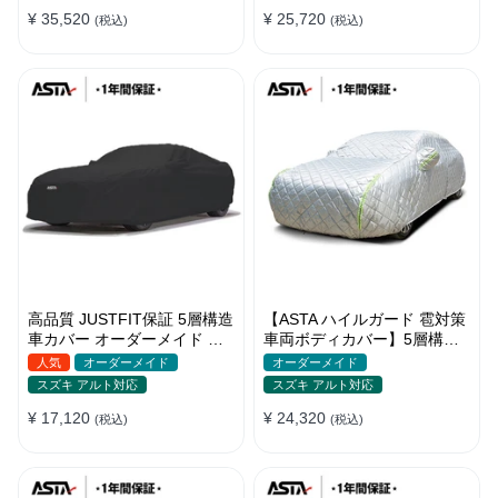
バー 強風対策
バー
¥ 35,520
¥ 25,720
(税込)
(税込)
高品質 JUSTFIT保証 5層構造
【ASTA ハイルガード 雹対策
車カバー オーダーメイド 台
車両ボディカバー】5層構造
風対策 裏起毛 防水 耐久性 傷
厚手 オーダーメイド 凍結防
人気
オーダーメイド
オーダーメイド
保護
止 防雪防風 極厚 防風ロープ
スズキ アルト対応
スズキ アルト対応
付きボディカバー
¥ 17,120
¥ 24,320
(税込)
(税込)