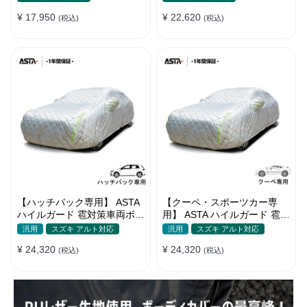
¥ 17,950
¥ 22,620
(税込)
(税込)
【ハッチバック専用】 ASTA
【クーペ・スポーツカー専
ハイルガード 雹対策車両ボデ
用】 ASTA ハイルガード 雹対
ィカバー 5層構造 雹対策 厚
策車両ボディカバー 5層構造
汎用
スズキ アルト対応
汎用
スズキ アルト対応
手 凍結防止 防雪防風 極厚 防
雹対策 厚手 凍結防止 防雪防
¥ 24,320
¥ 24,320
風ロープ付き
(税込)
風 極厚 防風ロープ付き
(税込)