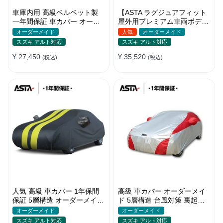
車庫内用 高級ベルベット製
【ASTA ラグジュアフィット
一年間保証 車カバー オーダ
屋外用プレミアム車両ボディ
ーメイド 水洗いOK 防塵防汚
カバー】オーダーメイド PU
オーダーメイド
人気
オーダーメイド
軽/普自動車 SUV
レザー 車カバー 裏起毛 防水
スズキ アルト対応
スズキ アルト対応
防風 耐久性
¥ 27,450
¥ 35,520
(税込)
(税込)
人気 高級 車カバー 1年保間
高級 車カバー オーダーメイ
保証 5層構造 オーダーメイド
ド 5層構造 台風対策 裏起毛
裏起毛 台風対策 防水 コーデ
車種専用 コーディング保護
オーダーメイド
オーダーメイド
ィング保護
日焼け防止
スズキ アルト対応
スズキ アルト対応