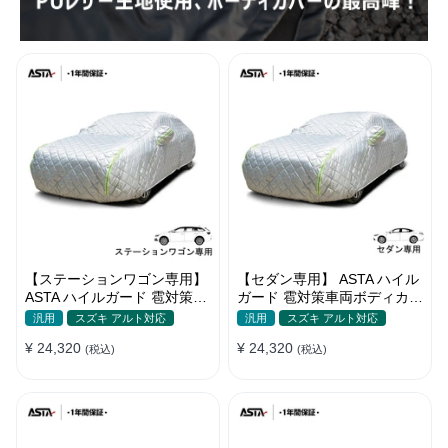
【ステーションワゴン専用】
【セダン専用】 ASTA ハイル
ASTA ハイルガード 雹対策車
ガード 雹対策車両ボディカバ
両ボディカバー 5層構造 雹対
ー 5層構造 雹対策 厚手 凍結
汎用
スズキ アルト対応
汎用
スズキ アルト対応
策 厚手 凍結防止 防雪防風 極
防止 防雪防風 極厚 防風ロー
¥ 24,320
¥ 24,320
厚 防風ロープ付き
(税込)
プ付きボディカバー
(税込)