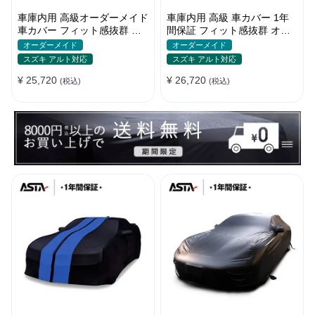
車庫内用 高級オーダーメイド
車庫内用 高級 車カバー 1年
車カバー フィット感抜群 水
間保証 フィット感抜群 オー
洗いOK 防塵防汚 傷防止 おし
ダーメイド 水洗いOK おしゃ
オーダーメイド
オーダーメイド
ゃれ
れ 耐久性
スズキ アルト対応
スズキ アルト対応
¥ 25,720
¥ 26,720
(税込)
(税込)