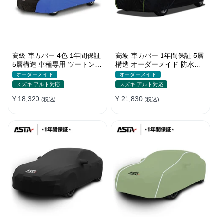
高級 車カバー 4色 1年間保証
高級 車カバー 1年間保証 5層
5層構造 車種専用 ツートンカ
構造 オーダーメイド 防水防
ラー オーダーメイド 防水 耐
塵 裏起毛 車種専用
オーダーメイド
オーダーメイド
久性
スズキ アルト対応
スズキ アルト対応
¥ 18,320
¥ 21,830
(税込)
(税込)