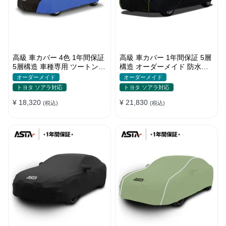
高級 車カバー 4色 1年間保証
高級 車カバー 1年間保証 5層
5層構造 車種専用 ツートンカ
構造 オーダーメイド 防水防
ラー オーダーメイド 防水 耐
塵 裏起毛 車種専用
オーダーメイド
オーダーメイド
久性
トヨタ ソアラ対応
トヨタ ソアラ対応
¥ 18,320
¥ 21,830
(税込)
(税込)