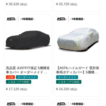
バー 強風対策
バー
¥ 35,520
¥ 25,720
(税込)
(税込)
高品質 JUSTFIT保証 5層構造
【ASTA ハイルガード 雹対策
車カバー オーダーメイド 台
車両ボディカバー】5層構造
風対策 裏起毛 防水 耐久性 傷
厚手 オーダーメイド 凍結防
人気
オーダーメイド
オーダーメイド
保護
止 防雪防風 極厚 防風ロープ
トヨタ ソアラ対応
トヨタ ソアラ対応
付きボディカバー
¥ 17,120
¥ 24,320
(税込)
(税込)