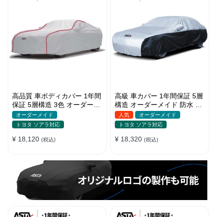
高品質 車ボディカバー 1年間
高級 車カバー 1年間保証 5層
保証 5層構造 3色 オーダーメ
構造 オーダーメイド 防水 裏
イド 裏起毛 防風防水 四季
起毛 台風対策 黄砂対策 車種
オーダーメイド
人気
オーダーメイド
専用
トヨタ ソアラ対応
トヨタ ソアラ対応
¥ 18,120
¥ 18,320
(税込)
(税込)