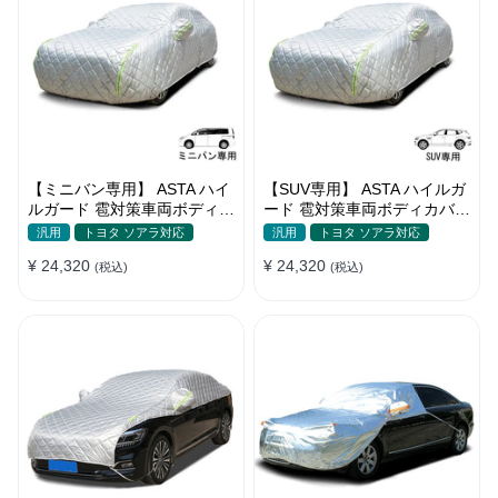
【ミニバン専用】 ASTA ハイ
【SUV専用】 ASTA ハイルガ
ルガード 雹対策車両ボディカ
ード 雹対策車両ボディカバー
バー 5層構造 雹対策 厚手 凍
5層構造 雹対策 厚手 凍結防
汎用
トヨタ ソアラ対応
汎用
トヨタ ソアラ対応
結防止 防雪防風 極厚 防風ロ
止 防雪防風 極厚 防風ロープ
¥ 24,320
¥ 24,320
ープ付きボディカバー
(税込)
付きボディカバー
(税込)