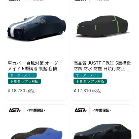
車カバー 台風対策 オーダー
高品質 JUSTFIT保証 5層構造
メイド 5層構造 裏起毛 防水
防風 防水 防塵 日焼け防止 高
防雨 軽/普自動車 SUV対応 お
級 ボディカバー
オーダーメイド
オーダーメイド
すすめ
トヨタ ソアラ対応
トヨタ ソアラ対応
¥ 18,730
¥ 17,810
(税込)
(税込)