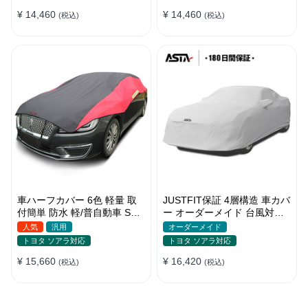
季
¥ 14,460
¥ 14,460
(税込)
(税込)
車ハーフカバー 6色 軽量 取
JUSTFIT保証 4層構造 車カバ
付簡単 防水 軽/普自動車 SUV
ー オーダーメイド 台風対策
車対応 どんな天気でも使え
裏起毛 防水 車種専用 防風紐
人気
汎用
オーダーメイド
る
付き
トヨタ ソアラ対応
トヨタ ソアラ対応
¥ 15,660
¥ 16,420
(税込)
(税込)