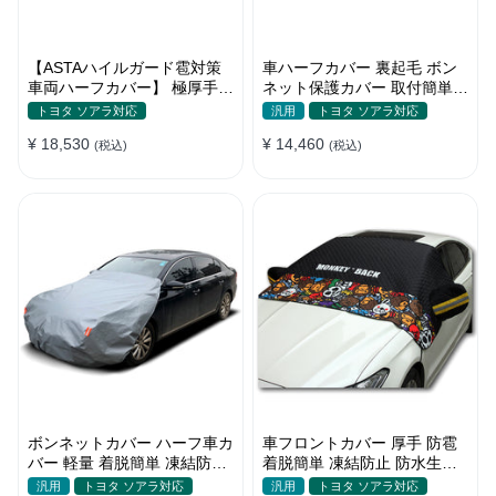
【ASTAハイルガード雹対策
車ハーフカバー 裏起毛 ボン
車両ハーフカバー】 極厚手
ネット保護カバー 取付簡単
防雹 雹害 凍結防止 防雪防風
防水 軽/普自動車 軽量 塗装保
トヨタ ソアラ対応
汎用
トヨタ ソアラ対応
防風ロープ付き 車ハーフカバ
護
¥ 18,530
¥ 14,460
ー
(税込)
(税込)
ボンネットカバー ハーフ車カ
車フロントカバー 厚手 防雹
バー 軽量 着脱簡単 凍結防止
着脱簡単 凍結防止 防水生地
裏起毛 防水防塵 四季
可愛い 軽量 汚れから守る 四
汎用
トヨタ ソアラ対応
汎用
トヨタ ソアラ対応