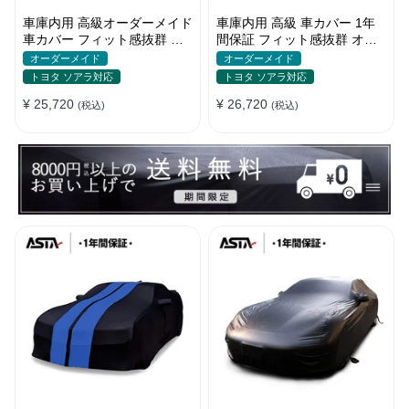
車庫内用 高級オーダーメイド
車庫内用 高級 車カバー 1年
車カバー フィット感抜群 水
間保証 フィット感抜群 オー
洗いOK 防塵防汚 傷防止 おし
ダーメイド 水洗いOK おしゃ
オーダーメイド
オーダーメイド
ゃれ
れ 耐久性
トヨタ ソアラ対応
トヨタ ソアラ対応
¥ 25,720
¥ 26,720
(税込)
(税込)