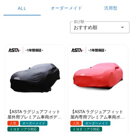
オーダーメイド
汎用型
ALL
並び順
おすすめ順
【ASTA ラグジュアフィット
【ASTA ラグジュアフィット
屋外用プレミアム車両ボディ
屋内専用プレミアム車両ボデ
カバー】PUレザー製 オーダ
ィカバー】オーダーメイド 最
人気
オーダーメイド
人気
オーダーメイド
ーメイド 高級感 裏起毛車カ
高級生地 柔かい 裏起毛車カ
トヨタ ソアラ対応
トヨタ ソアラ対応