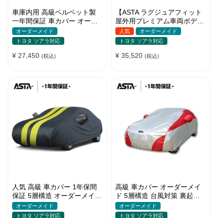
車庫内用 高級ベルベット製
【ASTA ラグジュアフィット
一年間保証 車カバー オーダ
屋外用プレミアム車両ボディ
ーメイド 水洗いOK 防塵防汚
カバー】オーダーメイド PU
オーダーメイド
人気
オーダーメイド
軽/普自動車 SUV
レザー 車カバー 裏起毛 防水
トヨタ ソアラ対応
トヨタ ソアラ対応
防風 耐久性
¥ 27,450
¥ 35,520
(税込)
(税込)
人気 高級 車カバー 1年保間
高級 車カバー オーダーメイ
保証 5層構造 オーダーメイド
ド 5層構造 台風対策 裏起毛
裏起毛 台風対策 防水 コーデ
車種専用 コーディング保護
オーダーメイド
オーダーメイド
ィング保護
日焼け防止
トヨタ ソアラ対応
トヨタ ソアラ対応