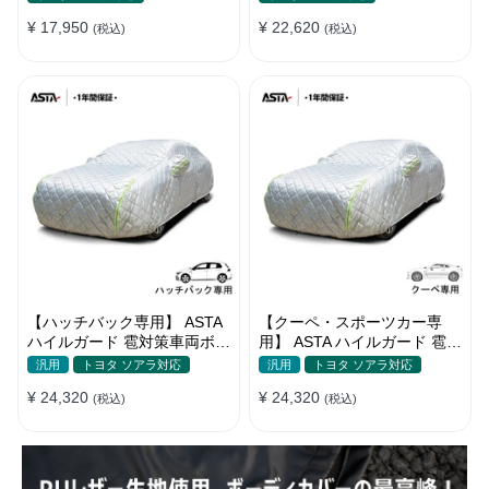
¥ 17,950
¥ 22,620
(税込)
(税込)
【ハッチバック専用】 ASTA
【クーペ・スポーツカー専
ハイルガード 雹対策車両ボデ
用】 ASTA ハイルガード 雹対
ィカバー 5層構造 雹対策 厚
策車両ボディカバー 5層構造
汎用
トヨタ ソアラ対応
汎用
トヨタ ソアラ対応
手 凍結防止 防雪防風 極厚 防
雹対策 厚手 凍結防止 防雪防
¥ 24,320
¥ 24,320
風ロープ付き
(税込)
風 極厚 防風ロープ付き
(税込)