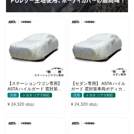
【ステーションワゴン専用】
【セダン専用】 ASTA ハイル
ASTA ハイルガード 雹対策車
ガード 雹対策車両ボディカバ
両ボディカバー 5層構造 雹対
ー 5層構造 雹対策 厚手 凍結
汎用
トヨタ ソアラ対応
汎用
トヨタ ソアラ対応
策 厚手 凍結防止 防雪防風 極
防止 防雪防風 極厚 防風ロー
¥ 24,320
¥ 24,320
厚 防風ロープ付き
(税込)
プ付きボディカバー
(税込)