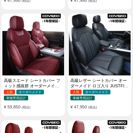
¥ 47,950
¥ 47,950
(税込)
(税込)
高級スエード シートカバー フ
高級レザー シートカバー オー
ィット感抜群 オーダーメイド
ダーメイド ロゴ入り JUSTFIT
耐久性 オシャレ 全席セット
保証 耐摩耗性 全席セット
人気
オーダーメイド
人気
オーダーメイド
車種専用設計
車種専用設計
¥ 59,850
¥ 47,950
(税込)
(税込)