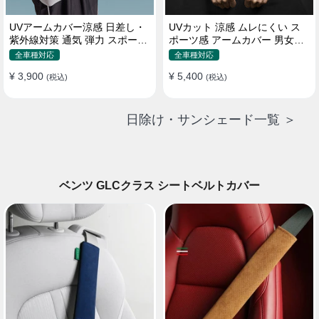
UVアームカバー涼感 日差し・
UVカット 涼感 ムレにくい ス
紫外線対策 通気 弾力 スポーツ
ポーツ感 アームカバー 男女汎
感 メンズ
用 xs-xxl
全車種対応
全車種対応
¥ 3,900
¥ 5,400
(税込)
(税込)
日除け・サンシェード一覧 ＞
ベンツ GLCクラス シートベルトカバー