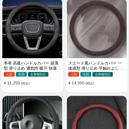
本革 高級ハンドルカバー 超薄
スエード風ハンドルカバー 一
型 滑り止め 通気性 吸汗 快適
体成型 滑り止め 手触れよし 吸
耐久性 四季汎用 35~40CM
汗 高級感 四季汎用 35~38CM
人気
汎用
全車種対応
人気
汎用
全車種対応
¥ 11,250
¥ 14,350
(税込)
(税込)