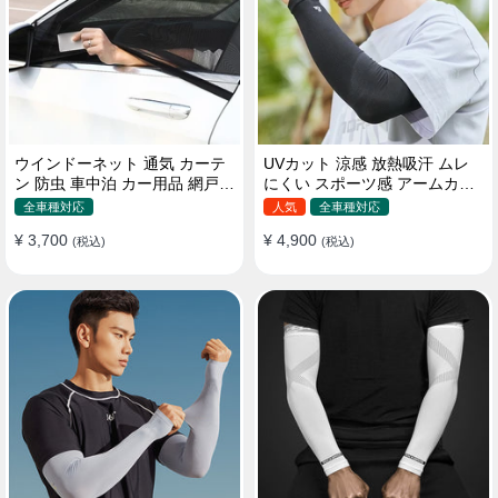
ウインドーネット 通気 カーテ
UVカット 涼感 放熱吸汗 ムレ
ン 防虫 車中泊 カー用品 網戸
にくい スポーツ感 アームカバ
取付簡単
ー 男女汎用
全車種対応
人気
全車種対応
¥ 3,700
¥ 4,900
(税込)
(税込)