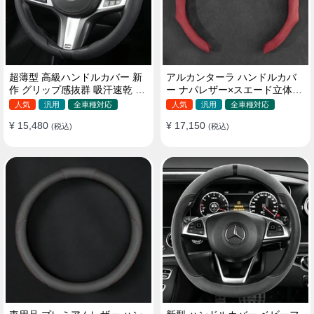
超薄型 高級ハンドルカバー 新
アルカンターラ ハンドルカバ
作 グリップ感抜群 吸汗速乾 ス
ー ナパレザー×スエード立体デ
エード ナパレザー 通年使用
ザイン 四季汎用 O/D型兼用 38-
人気
汎用
全車種対応
人気
汎用
全車種対応
37~38CM
40cm
¥ 15,480
¥ 17,150
(税込)
(税込)