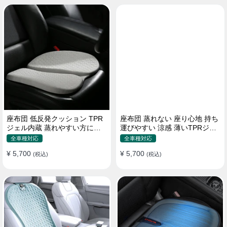
座布団 低反発クッション TPR
座布団 蒸れない 座り心地 持ち
ジェル内蔵 蒸れやすい方にお
運びやすい 涼感 薄いTPRジェ
勧め おしり 熱い
ル内蔵 多用途
全車種対応
全車種対応
¥ 5,700
¥ 5,700
(税込)
(税込)