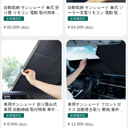
自動収納 サンシェード 傘式 折
自動収納 サンシェード 傘式 ソ
り畳 リモコン 電動 取付簡単 汎
ーラー充電リモコン 電動 取付
用 防風
簡単 汎用
全車種対応
全車種対応
¥ 60,000
¥ 64,000
(税込)
(税込)
車用サンシェード 折り畳み式
車用サンシェード フロントガ
車用 自動伸縮 取付簡単 車中泊
ラス 自動巻き取り 断熱 紫外線
紫外線UVカット 仮眠 断熱
UVカット 取付収納便利
全車種対応
全車種対応
¥ 8,000
¥ 12,800
(税込)
(税込)