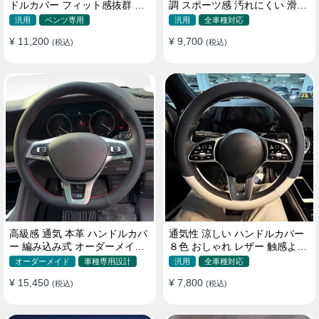
ドルカバー フィット感抜群 お
調 スポーツ感 汚れにくい 滑り
しゃれ 操作性向上 四季 38CM
止め かっこいい 取り付け簡単
汎用
ベンツ専用
汎用
全車種対応
38CM
¥ 11,200
¥ 9,700
(税込)
(税込)
高級感 通気 本革 ハンドルカバ
通気性 涼しい ハンドルカバー
ー 編み込み式 オーダーメイド
８色 おしゃれ レザー 触感よく
握り感抜群 操作性アップ
シンブル 落ち着いた気品
オーダーメイド
車種専用設計
汎用
全車種対応
35~40CM
¥ 15,450
¥ 7,800
(税込)
(税込)