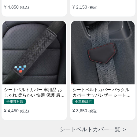
¥ 4,850
¥ 2,150
(税込)
(税込)
シートベルトカバー 車用品 お
シートベルトカバー バックル
しゃれ 柔らかい 快適 保護 肩当
カバー ナッパレザー シートベ
てパッド 圧迫感軽減
ルトパッド 異音防止 傷防止 マ
全車種対応
全車種対応
グネット式2個
¥ 4,450
¥ 3,650
(税込)
(税込)
シートベルトカバー一覧 ＞