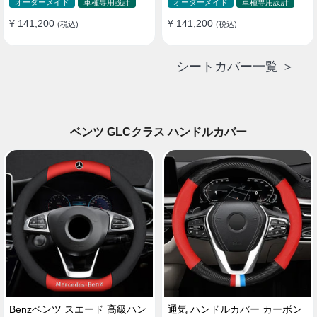
ド 防水 雰囲気 全席セット
ド 防水 雰囲気 全席セット
オーダーメイド
車種専用設計
オーダーメイド
車種専用設計
¥ 141,200
¥ 141,200
(税込)
(税込)
シートカバー一覧 ＞
ベンツ GLCクラス ハンドルカバー
Benzベンツ スエード 高級ハン
通気 ハンドルカバー カーボン