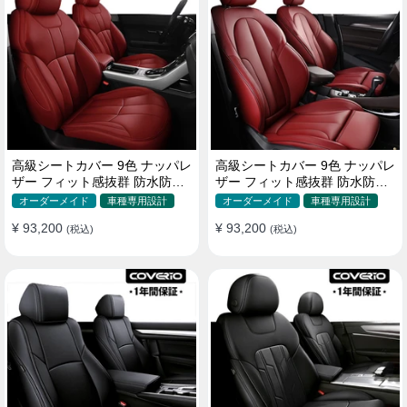
高級シートカバー 9色 ナッパレ
高級シートカバー 9色 ナッパレ
ザー フィット感抜群 防水防汚
ザー フィット感抜群 防水防汚
オーダーメイド 全席セット
オーダーメイド 全席セット
オーダーメイド
車種専用設計
オーダーメイド
車種専用設計
¥ 93,200
¥ 93,200
(税込)
(税込)