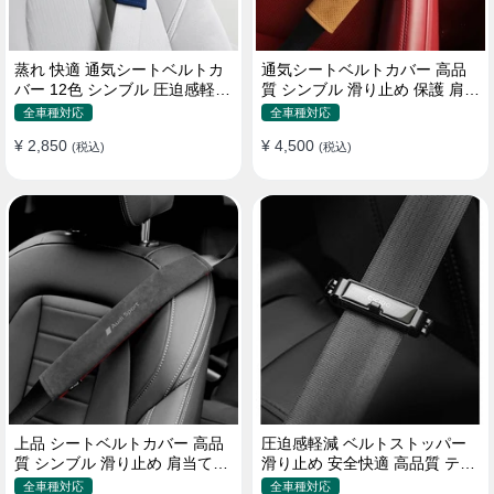
蒸れ 快適 通気シートベルトカ
通気シートベルトカバー 高品
バー 12色 シンブル 圧迫感軽減
質 シンブル 滑り止め 保護 肩当
保護 肩当てパッド
てパッド 圧迫感軽減
全車種対応
全車種対応
¥ 2,850
¥ 4,500
(税込)
(税込)
上品 シートベルトカバー 高品
圧迫感軽減 ベルトストッパー
質 シンブル 滑り止め 肩当てパ
滑り止め 安全快適 高品質 テー
ッド 圧迫感軽減
プクリップ 快適 2個セット
全車種対応
全車種対応