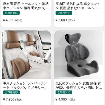
座布団 夏用 クールマット 涼感
座布団 通気性抜群 車クッショ
車クッション 極薄 通気性 丸洗
ン 夏用 蒸れない オールシーズ
いOK すずしい
ン おしゃれ
全車種対応
全車種対応
¥ 4,800
¥ 3,000
(税込)
(税込)
車用クッション ランバーサポ
低反発クッション 女性 腰痛 背
ート ネックパッド メモリーフ
が低い 長時間 大きい 布団 おし
ォーム 疲労回復
ゃれ 運転 疲労回復
全車種対応
全車種対応
¥ 7,950
¥ 4,900
(税込)
(税込)