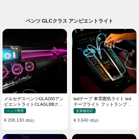
ベンツ GLCクラス アンビエントライト
メルセデスベンツGLA200アン
ledテープ 車雰囲気ライト led
ビエントライトCLAGLBBクラ
テープライト フットランプ 車
スルミナスタービンエアアウト
内装飾 USB 3メートル
ベンツ専用
全車種対応
レット回転ツイータードアウェ
¥ 208,130
¥ 3,640
ルカムライト
(税込)
(税込)