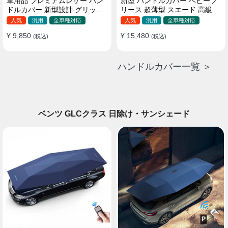
車用品 プレミアムレザー ハン
新型 ハンドルカバー ベビーフ
ドルカバー 新型設計 グリップ
リース 超薄型 スエード 高級感
感向上 取付簡単 滑り止め 36〜
四季汎用 3色展開 38CM
人気
汎用
全車種対応
人気
汎用
全車種対応
38cm
¥ 9,850
¥ 15,480
(税込)
(税込)
ハンドルカバー一覧 ＞
ベンツ GLCクラス 日除け・サンシェード