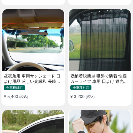
昼夜兼用 車用サンシェード 日
収納着脱簡単 吸盤で装着 快適
よけ用品 眩しい光緩和 長時間
カーライフ 車用 日よけ 遮光
運転 特殊遮光素材
UVカット 通気
全車種対応
全車種対応
¥ 5,400
¥ 3,200
(税込)
(税込)