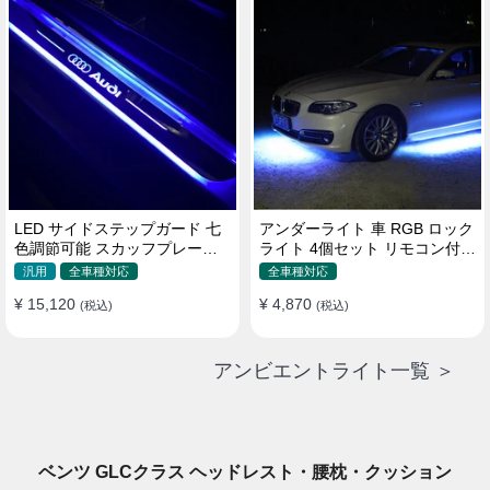
LED サイドステップガード 七
アンダーライト 車 RGB ロック
色調節可能 スカッフプレート
ライト 4個セット リモコン付き
自動変色 配線不要 自動変色
ボタンスイッチ付き 多機能 車
汎用
全車種対応
全車種対応
外装飾 車のシャーシ装飾用 防
¥ 15,120
¥ 4,870
(税込)
水 おしゃれ
(税込)
アンビエントライト一覧 ＞
ベンツ GLCクラス ヘッドレスト・腰枕・クッション