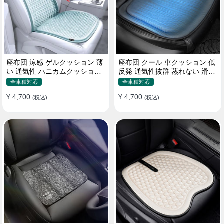
座布団 涼感 ゲルクッション 薄
座布団 クール 車クッション 低
い 通気性 ハニカムクッション
反発 通気性抜群 蒸れない 滑り
四季通用 おすすめ
止め おすすめ
全車種対応
全車種対応
¥ 4,700
¥ 4,700
(税込)
(税込)