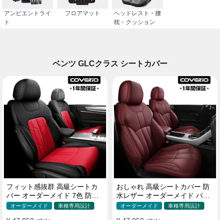
アンビエントライ
フロアマット
ヘッドレスト・腰
ト
枕・クッション
ベンツ GLCクラス シートカバー
フィット感抜群 高級シートカ
おしゃれ 高級シートカバー 防
バー オーダーメイド 7色 防水
水レザー オーダーメイド パン
レザー おしゃれ 全席セット
チング加工 9色 全席セット
オーダーメイド
車種専用設計
オーダーメイド
車種専用設計