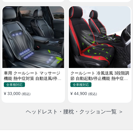
車用 クールシート マッサージ
クールシート 冷風送風 3段階調
機能 熱中症対策 自動送風/停止
節 自動起動/停止機能 熱中症対
機能 24個強力ファン 取付簡単
策 夏 暑さ対策 取付簡単
全車種対応
全車種対応
¥ 33,000
¥ 44,900
(税込)
(税込)
ヘッドレスト・腰枕・クッション一覧 ＞