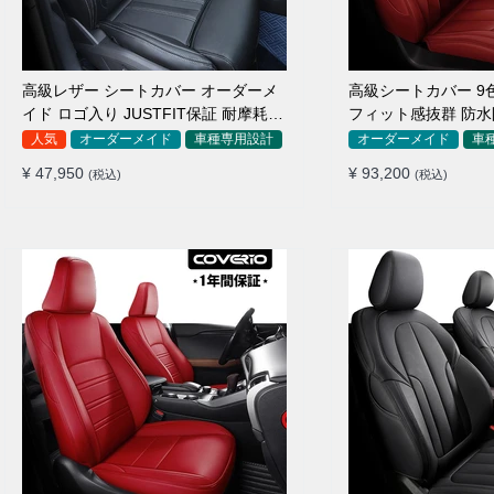
高級レザー シートカバー オーダーメ
高級シートカバー 9
イド ロゴ入り JUSTFIT保証 耐摩耗性
フィット感抜群 防水
全席セット
イド 全席セット
人気
オーダーメイド
車種専用設計
オーダーメイド
車
¥ 47,950
¥ 93,200
(税込)
(税込)