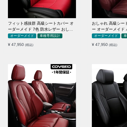
フィット感抜群 高級シートカバー オ
おしゃれ 高級シー
ーダーメイド 7色 防水レザー おしゃ
ー オーダーメイド 
れ 全席セット
色 全席セット
オーダーメイド
車種専用設計
オーダーメイド
車
¥ 47,950
¥ 47,950
(税込)
(税込)