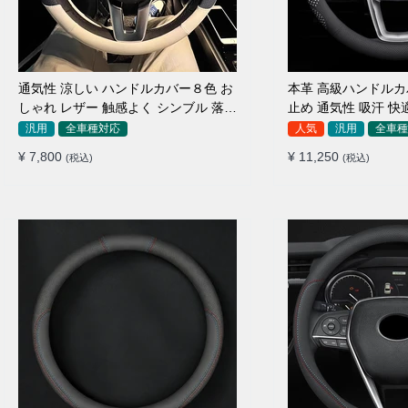
通気性 涼しい ハンドルカバー８色 お
本革 高級ハンドルカ
しゃれ レザー 触感よく シンブル 落ち
止め 通気性 吸汗 快
着いた気品 35~40CM
用 35~40CM
汎用
全車種対応
人気
汎用
全車種
¥ 7,800
¥ 11,250
(税込)
(税込)