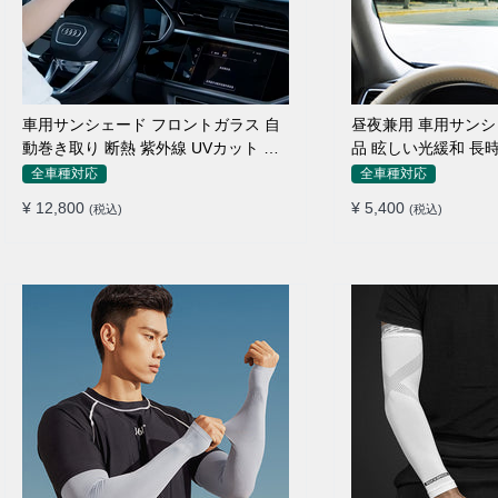
車用サンシェード フロントガラス 自
昼夜兼用 車用サンシ
動巻き取り 断熱 紫外線 UVカット 取
品 眩しい光緩和 長
付収納便利
素材
全車種対応
全車種対応
¥ 12,800
¥ 5,400
(税込)
(税込)