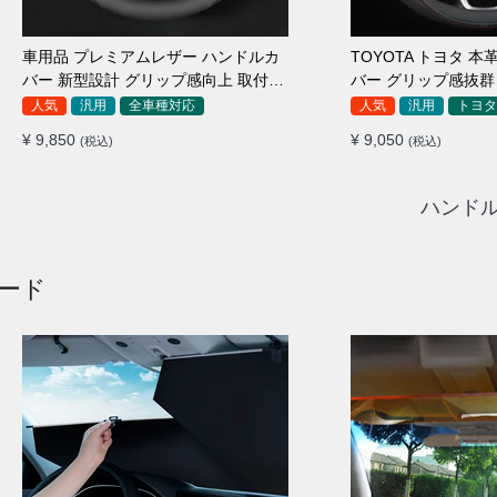
車用品 プレミアムレザー ハンドルカ
TOYOTA トヨタ 
バー 新型設計 グリップ感向上 取付簡
バー グリップ感抜群
単 滑り止め 36〜38cm
り止め 37~40CM
人気
汎用
全車種対応
人気
汎用
トヨタ
¥ 9,850
¥ 9,050
(税込)
(税込)
ハンドル
ェード