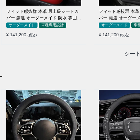
フィット感抜群 本革 最上級シートカ
フィット感抜群 本革
バー 厳選 オーダーメイド 防水 雰囲気
バー 厳選 オーダーメ
全席セット
全席セット
オーダーメイド
車種専用設計
オーダーメイド
車
¥ 141,200
¥ 141,200
(税込)
(税込)
シート
ー