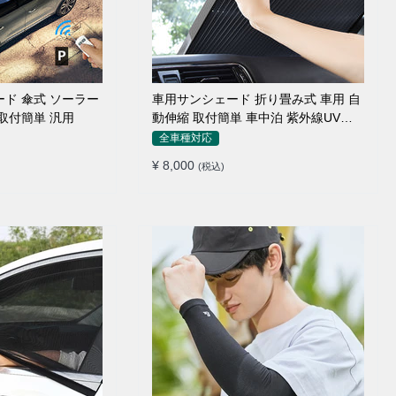
ード 傘式 ソーラー
車用サンシェード 折り畳み式 車用 自
取付簡単 汎用
動伸縮 取付簡単 車中泊 紫外線UVカ
ット 仮眠 断熱
全車種対応
¥ 8,000
(税込)