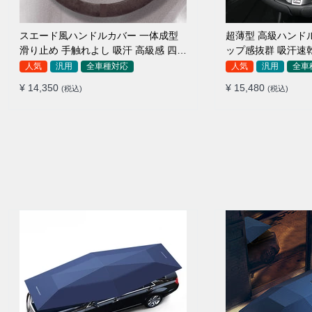
スエード風ハンドルカバー 一体成型
超薄型 高級ハンド
滑り止め 手触れよし 吸汗 高級感 四季
ップ感抜群 吸汗速
汎用 35~38CM
ザー 通年使用 37~3
人気
汎用
全車種対応
人気
汎用
全車
¥ 14,350
¥ 15,480
(税込)
(税込)