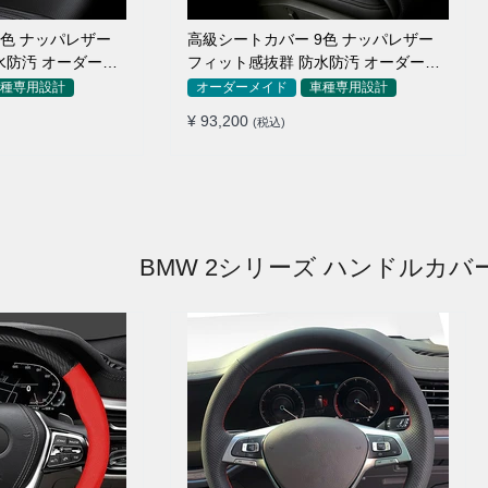
9色 ナッパレザー
高級シートカバー 9色 ナッパレザー
水防汚 オーダーメ
フィット感抜群 防水防汚 オーダーメ
イド 全席セット
種専用設計
オーダーメイド
車種専用設計
¥ 93,200
(税込)
BMW 2シリーズ ハンドルカバ