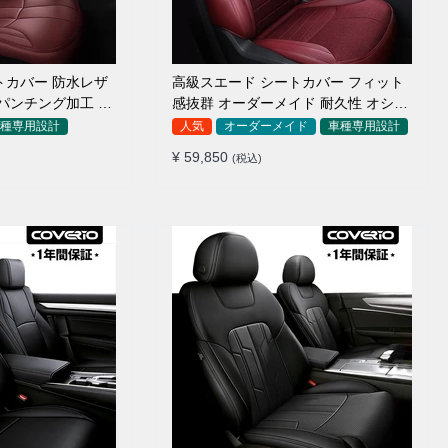
トカバー 防水レザ
高級スエード シートカバー フィット
パンチング加工 9
感抜群 オーダーメイド 耐久性 オシャ
レ 全席セット
種専用設計
人気
オーダーメイド
車種専用設計
¥ 59,850
(税込)