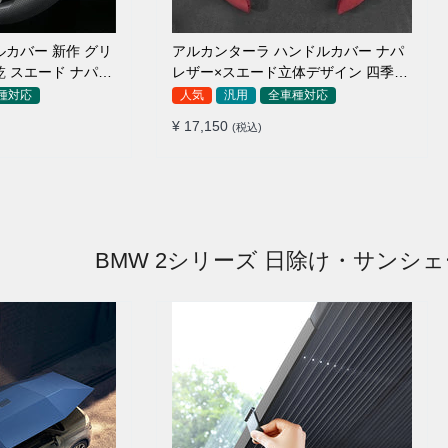
ルカバー 新作 グリ
アルカンターラ ハンドルカバー ナパ
乾 スエード ナパレ
レザー×スエード立体デザイン 四季汎
8CM
用 O/D型兼用 38-40cm
種対応
人気
汎用
全車種対応
¥ 17,150
(税込)
BMW 2シリーズ 日除け・サンシ