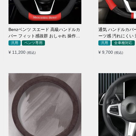
Benzベンツ スエード 高級ハンドルカ
通気 ハンドルカバ
バー フィット感抜群 おしゃれ 操作性
ーツ感 汚れにくい
向上 四季 38CM
い 取り付け
汎用
ベンツ専用
汎用
全車種対応
¥ 11,200
¥ 9,700
(税込)
(税込)