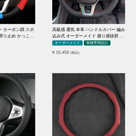
ー カーボン調 スポ
高級感 通気 本革 ハンドルカバー 編み
 滑り止め かっこい
込み式 オーダーメイド 握り感抜群 操
簡単 38CM
作性アップ
オーダーメイド
車種専用設計
¥ 15,450
(税込)