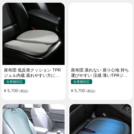
座布団 低反発クッション TPR
座布団 蒸れない 座り心地 持ち
ジェル内蔵 蒸れやすい方にお
運びやすい 涼感 薄いTPRジェ
勧め おしり 熱い
ル内蔵 多用途
全車種対応
全車種対応
¥ 5,700
¥ 5,700
(税込)
(税込)