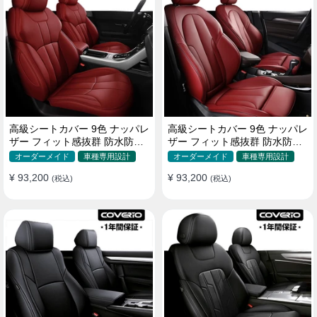
高級シートカバー 9色 ナッパレ
高級シートカバー 9色 ナッパレ
ザー フィット感抜群 防水防汚
ザー フィット感抜群 防水防汚
オーダーメイド 全席セット
オーダーメイド 全席セット
オーダーメイド
車種専用設計
オーダーメイド
車種専用設計
¥ 93,200
¥ 93,200
(税込)
(税込)