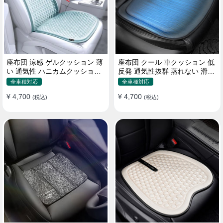
座布団 涼感 ゲルクッション 薄
座布団 クール 車クッション 低
い 通気性 ハニカムクッション
反発 通気性抜群 蒸れない 滑り
四季通用 おすすめ
止め おすすめ
全車種対応
全車種対応
¥ 4,700
¥ 4,700
(税込)
(税込)