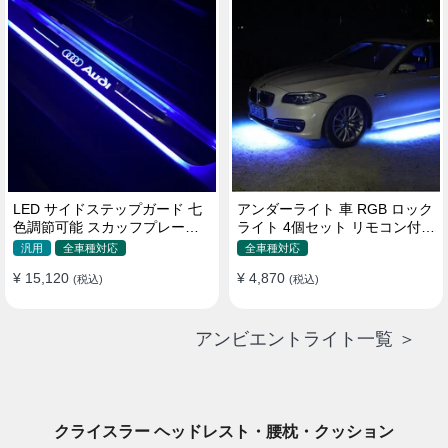
LED サイドステップガード 七
アンダーライト 車 RGB ロック
色調節可能 スカッフプレート
ライト 4個セット リモコン付き
自動変色 配線不要 自動変色
ボタンスイッチ付き 多機能 車
汎用
全車種対応
全車種対応
外装飾 車のシャーシ装飾用 防
¥ 15,120
¥ 4,870
(税込)
水 おしゃれ
(税込)
アンビエントライト一覧 ＞
クライスラー ヘッドレスト・腰枕・クッション