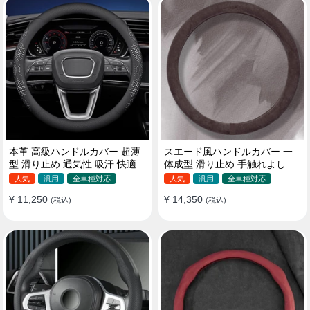
本革 高級ハンドルカバー 超薄
スエード風ハンドルカバー 一
型 滑り止め 通気性 吸汗 快適
体成型 滑り止め 手触れよし 吸
耐久性 四季汎用 35~40CM
汗 高級感 四季汎用 35~38CM
人気
汎用
全車種対応
人気
汎用
全車種対応
¥ 11,250
¥ 14,350
(税込)
(税込)