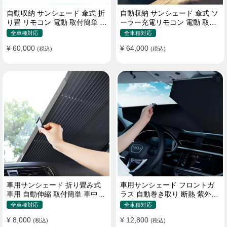
自動収納 サンシェード 傘式 折
自動収納 サンシェード 傘式 ソ
り畳 リモコン 電動 取付簡単 汎
ーラー充電リモコン 電動 取付
用 防風
簡単 汎用
全車種対応
全車種対応
¥ 60,000
¥ 64,000
(税込)
(税込)
車用サンシェード 折り畳み式
車用サンシェード フロントガ
車用 自動伸縮 取付簡単 車中泊
ラス 自動巻き取り 断熱 紫外線
紫外線UVカット 仮眠 断熱
UVカット 取付収納便利
全車種対応
全車種対応
¥ 8,000
¥ 12,800
(税込)
(税込)