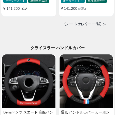
ド 防水 雰囲気 全席セット
ド 防水 雰囲気 全席セット
オーダーメイド
車種専用設計
オーダーメイド
車種専用設計
¥ 141,200
¥ 141,200
(税込)
(税込)
シートカバー一覧 ＞
クライスラー ハンドルカバー
Benzベンツ スエード 高級ハン
通気 ハンドルカバー カーボン