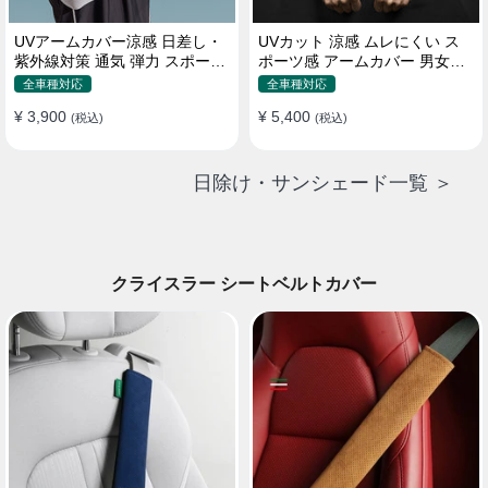
UVアームカバー涼感 日差し・
UVカット 涼感 ムレにくい ス
紫外線対策 通気 弾力 スポーツ
ポーツ感 アームカバー 男女汎
感 メンズ
用 xs-xxl
全車種対応
全車種対応
¥ 3,900
¥ 5,400
(税込)
(税込)
日除け・サンシェード一覧 ＞
クライスラー シートベルトカバー