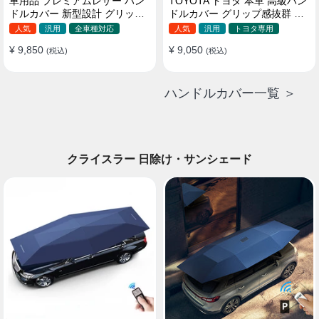
車用品 プレミアムレザー ハン
TOYOTA トヨタ 本革 高級ハン
ドルカバー 新型設計 グリップ
ドルカバー グリップ感抜群 取
感向上 取付簡単 滑り止め 36〜
り付け簡単 滑り止め 37~40CM
人気
汎用
全車種対応
人気
汎用
トヨタ専用
38cm
¥ 9,850
¥ 9,050
(税込)
(税込)
ハンドルカバー一覧 ＞
クライスラー 日除け・サンシェード