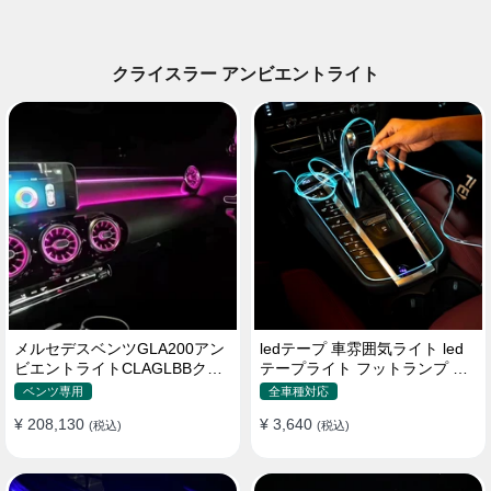
クライスラー アンビエントライト
メルセデスベンツGLA200アン
ledテープ 車雰囲気ライト led
ビエントライトCLAGLBBクラ
テープライト フットランプ 車
スルミナスタービンエアアウト
内装飾 USB 3メートル
ベンツ専用
全車種対応
レット回転ツイータードアウェ
¥ 208,130
¥ 3,640
ルカムライト
(税込)
(税込)