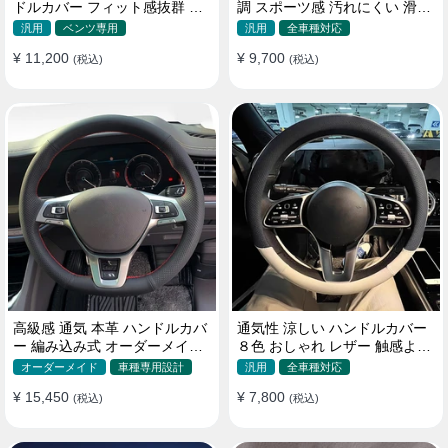
ドルカバー フィット感抜群 お
調 スポーツ感 汚れにくい 滑り
しゃれ 操作性向上 四季 38CM
止め かっこいい 取り付け簡単
汎用
ベンツ専用
汎用
全車種対応
38CM
¥ 11,200
¥ 9,700
(税込)
(税込)
高級感 通気 本革 ハンドルカバ
通気性 涼しい ハンドルカバー
ー 編み込み式 オーダーメイド
８色 おしゃれ レザー 触感よく
握り感抜群 操作性アップ
シンブル 落ち着いた気品
オーダーメイド
車種専用設計
汎用
全車種対応
35~40CM
¥ 15,450
¥ 7,800
(税込)
(税込)