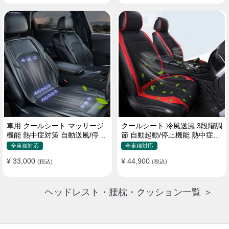
車用 クールシート マッサージ
クールシート 冷風送風 3段階調
機能 熱中症対策 自動送風/停止
節 自動起動/停止機能 熱中症対
機能 24個強力ファン 取付簡単
策 夏 暑さ対策 取付簡単
全車種対応
全車種対応
¥ 33,000
¥ 44,900
(税込)
(税込)
ヘッドレスト・腰枕・クッション一覧 ＞