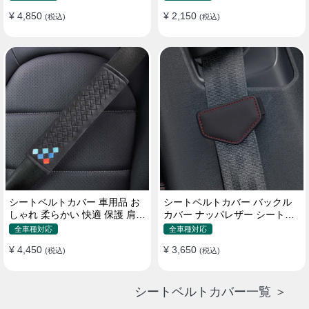
¥ 4,850
¥ 2,150
(税込)
(税込)
シートベルトカバー 車用品 お
シートベルトカバー バックル
しゃれ 柔らかい 快適 保護 肩当
カバー ナッパレザー シートベ
てパッド 圧迫感軽減
ルトパッド 異音防止 傷防止 マ
全車種対応
全車種対応
グネット式2個
¥ 4,450
¥ 3,650
(税込)
(税込)
シートベルトカバー一覧 ＞