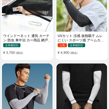
ウインドーネット 通気 カーテ
UVカット 涼感 放熱吸汗 ムレ
ン 防虫 車中泊 カー用品 網戸
にくい スポーツ感 アームカバ
取付簡単
ー 男女汎用
全車種対応
人気
全車種対応
¥ 3,700
¥ 4,900
(税込)
(税込)