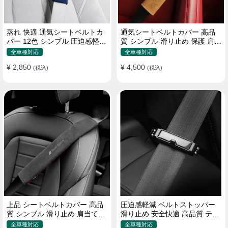
蒸れ 快適 通気シートベルトカ
通気シートベルトカバー 高品
バー 12色 シンブル 圧迫感軽減
質 シンブル 滑り止め 保護 肩当
保護 肩当てパッド
てパッド 圧迫感軽減
全車種対応
全車種対応
¥ 2,850
¥ 4,500
(税込)
(税込)
上品 シートベルトカバー 高品
圧迫感軽減 ベルトストッパー
質 シンブル 滑り止め 肩当てパ
滑り止め 安全快適 高品質 テー
ッド 圧迫感軽減
プクリップ 快適 2個セット
全車種対応
全車種対応