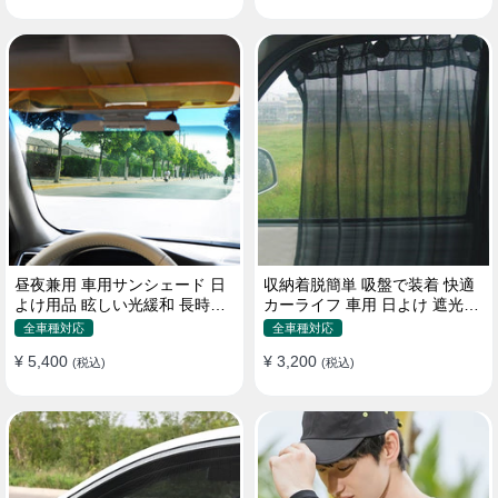
昼夜兼用 車用サンシェード 日
収納着脱簡単 吸盤で装着 快適
よけ用品 眩しい光緩和 長時間
カーライフ 車用 日よけ 遮光
運転 特殊遮光素材
UVカット 通気
全車種対応
全車種対応
¥ 5,400
¥ 3,200
(税込)
(税込)