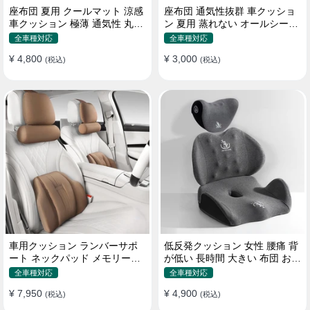
座布団 夏用 クールマット 涼感
座布団 通気性抜群 車クッショ
車クッション 極薄 通気性 丸洗
ン 夏用 蒸れない オールシーズ
いOK すずしい
ン おしゃれ
全車種対応
全車種対応
¥ 4,800
¥ 3,000
(税込)
(税込)
車用クッション ランバーサポ
低反発クッション 女性 腰痛 背
ート ネックパッド メモリーフ
が低い 長時間 大きい 布団 おし
ォーム 疲労回復
ゃれ 運転 疲労回復
全車種対応
全車種対応
¥ 7,950
¥ 4,900
(税込)
(税込)