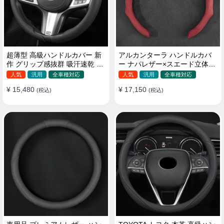
超薄型 高級ハンドルカバー 新
アルカンターラ ハンドルカバ
作 グリップ感抜群 吸汗速乾 ス
ー ナパレザー×スエード立体デ
エード ナパレザー 通年使用
ザイン 四季汎用 O/D型兼用 38-
人気
汎用
全車種対応
人気
汎用
全車種対応
37~38CM
40cm
¥ 15,480
¥ 17,150
(税込)
(税込)