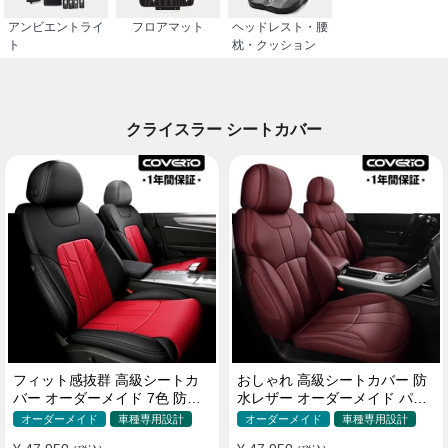
アンビエントライ
フロアマット
ヘッドレスト・腰
ト
枕・クッション
クライスラー シートカバー
フィット感抜群 高級シートカ
おしゃれ 高級シートカバー 防
バー オーダーメイド 7色 防水
水レザー オーダーメイド パン
レザー おしゃれ 全席セット
チング加工 9色 全席セット
オーダーメイド
車種専用設計
オーダーメイド
車種専用設計