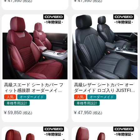
¥ 47,950
¥ 47,950
(税込)
(税込)
高級スエード シートカバー フ
高級レザー シートカバー オー
ィット感抜群 オーダーメイド
ダーメイド ロゴ入り JUSTFIT
耐久性 オシャレ 全席セット
保証 耐摩耗性 全席セット
人気
オーダーメイド
人気
オーダーメイド
車種専用設計
車種専用設計
¥ 59,850
¥ 47,950
(税込)
(税込)