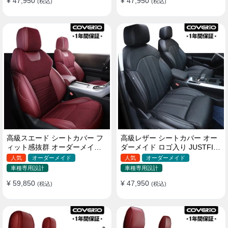
¥ 47,950
¥ 47,950
(税込)
(税込)
高級スエード シートカバー フ
高級レザー シートカバー オー
ィット感抜群 オーダーメイド
ダーメイド ロゴ入り JUSTFIT
耐久性 オシャレ 全席セット
保証 耐摩耗性 全席セット
人気
オーダーメイド
人気
オーダーメイド
車種専用設計
車種専用設計
¥ 59,850
¥ 47,950
(税込)
(税込)