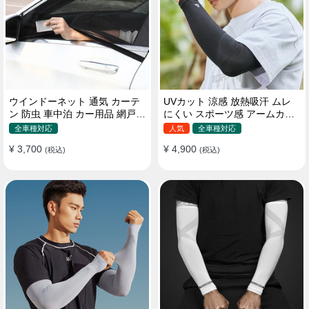
ウインドーネット 通気 カーテ
UVカット 涼感 放熱吸汗 ムレ
ン 防虫 車中泊 カー用品 網戸
にくい スポーツ感 アームカバ
取付簡単
ー 男女汎用
全車種対応
人気
全車種対応
¥ 3,700
¥ 4,900
(税込)
(税込)