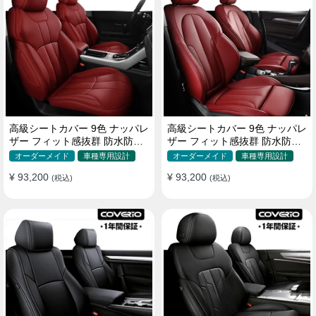
高級シートカバー 9色 ナッパレ
高級シートカバー 9色 ナッパレ
ザー フィット感抜群 防水防汚
ザー フィット感抜群 防水防汚
オーダーメイド 全席セット
オーダーメイド 全席セット
オーダーメイド
車種専用設計
オーダーメイド
車種専用設計
¥ 93,200
¥ 93,200
(税込)
(税込)