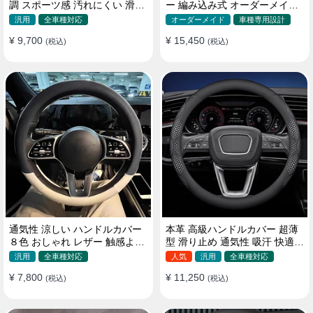
調 スポーツ感 汚れにくい 滑り
ー 編み込み式 オーダーメイド
止め かっこいい 取り付け簡単
握り感抜群 操作性アップ
汎用
全車種対応
オーダーメイド
車種専用設計
38CM
¥ 9,700
¥ 15,450
(税込)
(税込)
通気性 涼しい ハンドルカバー
本革 高級ハンドルカバー 超薄
８色 おしゃれ レザー 触感よく
型 滑り止め 通気性 吸汗 快適
シンブル 落ち着いた気品
耐久性 四季汎用 35~40CM
汎用
全車種対応
人気
汎用
全車種対応
35~40CM
¥ 7,800
¥ 11,250
(税込)
(税込)