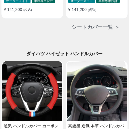
ド 防水 雰囲気 全席セット
ド 防水 雰囲気 全席セット
オーダーメイド
車種専用設計
オーダーメイド
車種専用設計
¥ 141,200
¥ 141,200
(税込)
(税込)
シートカバー一覧 ＞
ダイハツ ハイゼット ハンドルカバー
通気 ハンドルカバー カーボン
高級感 通気 本革 ハンドルカバ