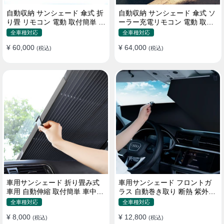
自動収納 サンシェード 傘式 折
自動収納 サンシェード 傘式 ソ
り畳 リモコン 電動 取付簡単 汎
ーラー充電リモコン 電動 取付
用 防風
簡単 汎用
全車種対応
全車種対応
¥ 60,000
¥ 64,000
(税込)
(税込)
車用サンシェード 折り畳み式
車用サンシェード フロントガ
車用 自動伸縮 取付簡単 車中泊
ラス 自動巻き取り 断熱 紫外線
紫外線UVカット 仮眠 断熱
UVカット 取付収納便利
全車種対応
全車種対応
¥ 8,000
¥ 12,800
(税込)
(税込)