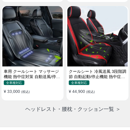
車用 クールシート マッサージ
クールシート 冷風送風 3段階調
機能 熱中症対策 自動送風/停止
節 自動起動/停止機能 熱中症対
機能 24個強力ファン 取付簡単
策 夏 暑さ対策 取付簡単
全車種対応
全車種対応
¥ 33,000
¥ 44,900
(税込)
(税込)
ヘッドレスト・腰枕・クッション一覧 ＞