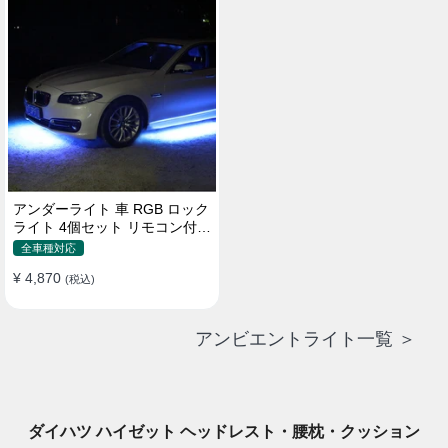
アンダーライト 車 RGB ロック
ライト 4個セット リモコン付き
ボタンスイッチ付き 多機能 車
全車種対応
外装飾 車のシャーシ装飾用 防
¥ 4,870
水 おしゃれ
(税込)
アンビエントライト一覧 ＞
ダイハツ ハイゼット ヘッドレスト・腰枕・クッション