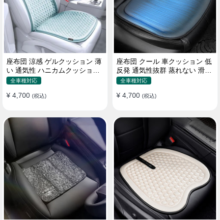
座布団 涼感 ゲルクッション 薄
座布団 クール 車クッション 低
い 通気性 ハニカムクッション
反発 通気性抜群 蒸れない 滑り
四季通用 おすすめ
止め おすすめ
全車種対応
全車種対応
¥ 4,700
¥ 4,700
(税込)
(税込)