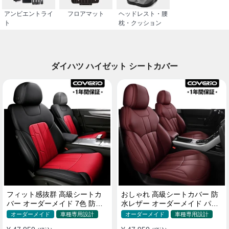
アンビエントライ
フロアマット
ヘッドレスト・腰
ト
枕・クッション
ダイハツ ハイゼット シートカバー
フィット感抜群 高級シートカ
おしゃれ 高級シートカバー 防
バー オーダーメイド 7色 防水
水レザー オーダーメイド パン
レザー おしゃれ 全席セット
チング加工 9色 全席セット
オーダーメイド
車種専用設計
オーダーメイド
車種専用設計