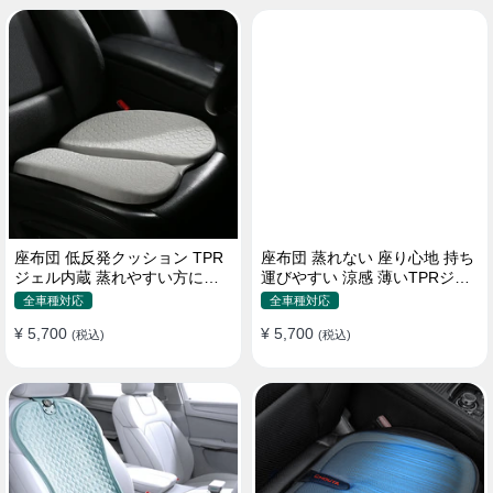
座布団 低反発クッション TPR
座布団 蒸れない 座り心地 持ち
ジェル内蔵 蒸れやすい方にお
運びやすい 涼感 薄いTPRジェ
勧め おしり 熱い
ル内蔵 多用途
全車種対応
全車種対応
¥ 5,700
¥ 5,700
(税込)
(税込)