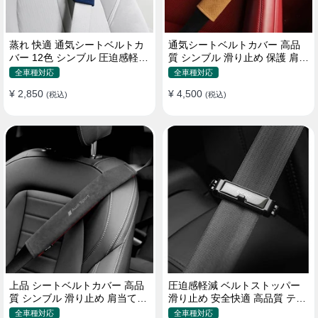
蒸れ 快適 通気シートベルトカ
通気シートベルトカバー 高品
バー 12色 シンブル 圧迫感軽減
質 シンブル 滑り止め 保護 肩当
保護 肩当てパッド
てパッド 圧迫感軽減
全車種対応
全車種対応
¥ 2,850
¥ 4,500
(税込)
(税込)
上品 シートベルトカバー 高品
圧迫感軽減 ベルトストッパー
質 シンブル 滑り止め 肩当てパ
滑り止め 安全快適 高品質 テー
ッド 圧迫感軽減
プクリップ 快適 2個セット
全車種対応
全車種対応