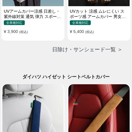
UVアームカバー涼感 日差し・
UVカット 涼感 ムレにくい ス
紫外線対策 通気 弾力 スポーツ
ポーツ感 アームカバー 男女汎
感 メンズ
用 xs-xxl
全車種対応
全車種対応
¥ 3,900
¥ 5,400
(税込)
(税込)
日除け・サンシェード一覧 ＞
ダイハツ ハイゼット シートベルトカバー