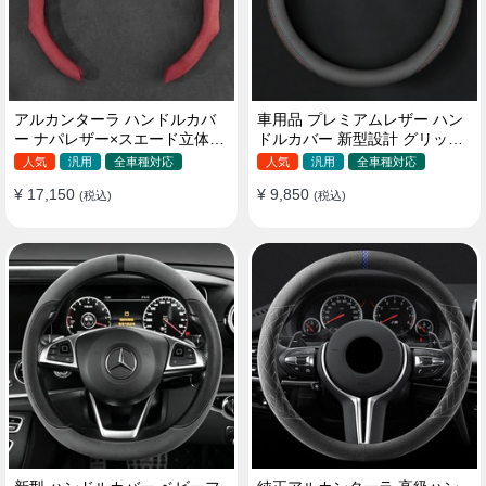
アルカンターラ ハンドルカバ
車用品 プレミアムレザー ハン
ー ナパレザー×スエード立体デ
ドルカバー 新型設計 グリップ
ザイン 四季汎用 O/D型兼用 38-
感向上 取付簡単 滑り止め 36〜
人気
汎用
全車種対応
人気
汎用
全車種対応
40cm
38cm
¥ 17,150
¥ 9,850
(税込)
(税込)