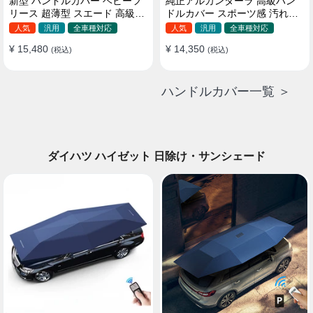
新型 ハンドルカバー ベビーフ
純正アルカンターラ 高級ハン
リース 超薄型 スエード 高級感
ドルカバー スポーツ感 汚れ防
四季汎用 3色展開 38CM
止 おしゃれ 全車種対応
人気
汎用
全車種対応
人気
汎用
全車種対応
37~38CM
¥ 15,480
¥ 14,350
(税込)
(税込)
ハンドルカバー一覧 ＞
ダイハツ ハイゼット 日除け・サンシェード