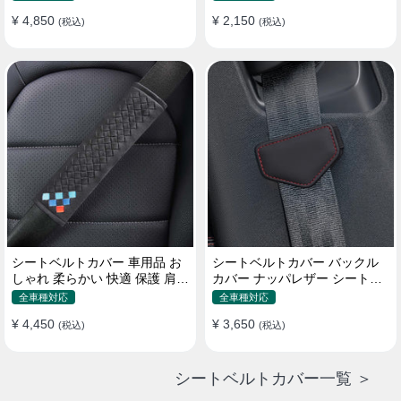
¥ 4,850
¥ 2,150
(税込)
(税込)
シートベルトカバー 車用品 お
シートベルトカバー バックル
しゃれ 柔らかい 快適 保護 肩当
カバー ナッパレザー シートベ
てパッド 圧迫感軽減
ルトパッド 異音防止 傷防止 マ
全車種対応
全車種対応
グネット式2個
¥ 4,450
¥ 3,650
(税込)
(税込)
シートベルトカバー一覧 ＞