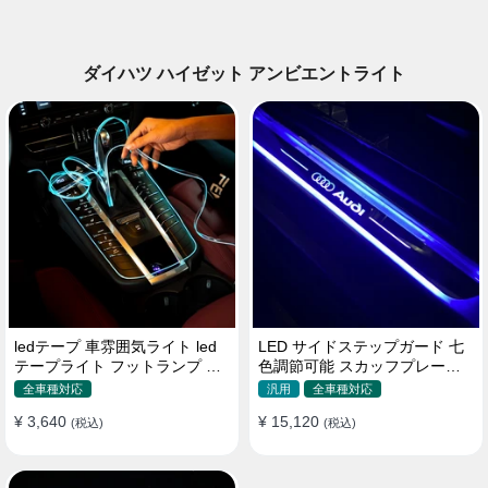
ダイハツ ハイゼット アンビエントライト
ledテープ 車雰囲気ライト led
LED サイドステップガード 七
テープライト フットランプ 車
色調節可能 スカッフプレート
内装飾 USB 3メートル
自動変色 配線不要 自動変色
全車種対応
汎用
全車種対応
¥ 3,640
¥ 15,120
(税込)
(税込)