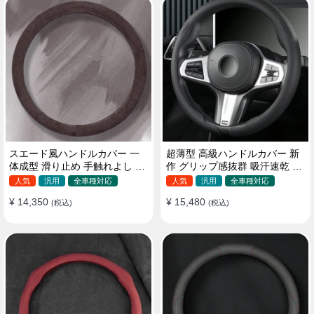
スエード風ハンドルカバー 一
超薄型 高級ハンドルカバー 新
体成型 滑り止め 手触れよし 吸
作 グリップ感抜群 吸汗速乾 ス
汗 高級感 四季汎用 35~38CM
エード ナパレザー 通年使用
人気
汎用
全車種対応
人気
汎用
全車種対応
37~38CM
¥ 14,350
¥ 15,480
(税込)
(税込)