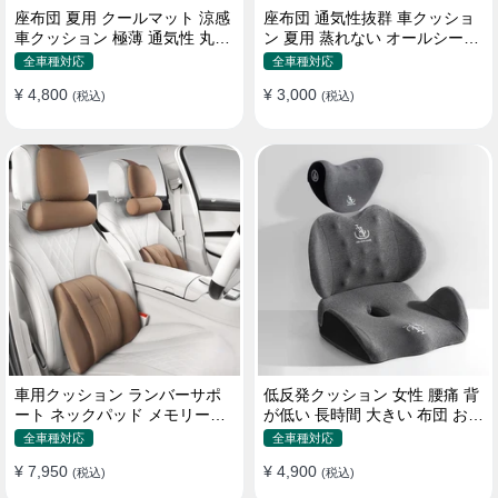
座布団 夏用 クールマット 涼感
座布団 通気性抜群 車クッショ
車クッション 極薄 通気性 丸洗
ン 夏用 蒸れない オールシーズ
いOK すずしい
ン おしゃれ
全車種対応
全車種対応
¥ 4,800
¥ 3,000
(税込)
(税込)
車用クッション ランバーサポ
低反発クッション 女性 腰痛 背
ート ネックパッド メモリーフ
が低い 長時間 大きい 布団 おし
ォーム 疲労回復
ゃれ 運転 疲労回復
全車種対応
全車種対応
¥ 7,950
¥ 4,900
(税込)
(税込)