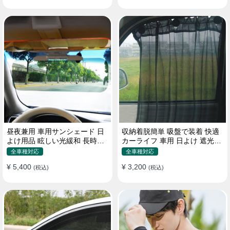
昼夜兼用 車用サンシェード 日
収納着脱簡単 吸盤で装着 快適
よけ用品 眩しい光緩和 長時間
カーライフ 車用 日よけ 遮光
運転 特殊遮光素材
UVカット 通気
全車種対応
全車種対応
¥ 5,400
¥ 3,200
(税込)
(税込)