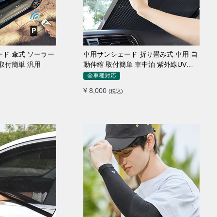
ード 傘式 ソーラー
車用サンシェード 折り畳み式 車用 自
取付簡単 汎用
動伸縮 取付簡単 車中泊 紫外線UVカ
ット 仮眠 断熱
全車種対応
¥ 8,000
(税込)