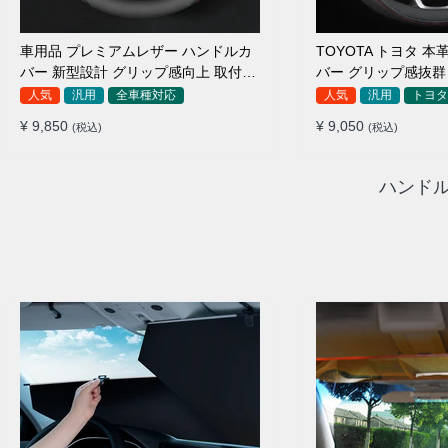
車用品 プレミアムレザー ハンドルカ
TOYOTA トヨタ 
バー 新型設計 グリップ感向上 取付簡
バー グリップ感抜群
単 滑り止め 36〜38cm
り止め 37~40CM
人気
汎用
全車種対応
人気
汎用
トヨタ
¥ 9,850
¥ 9,050
(税込)
(税込)
ハンドル