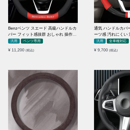
Benzベンツ スエード 高級ハンドルカ
通気 ハンドルカバ
バー フィット感抜群 おしゃれ 操作性
ーツ感 汚れにくい
向上 四季 38CM
い 取り付け
汎用
ベンツ専用
汎用
全車種対応
¥ 11,200
¥ 9,700
(税込)
(税込)