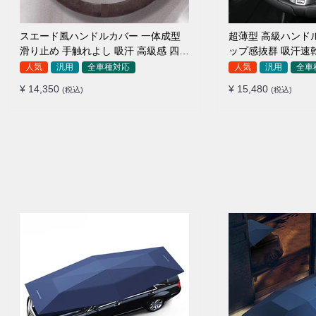
スエード風ハンドルカバー 一体成型
超薄型 高級ハンド
滑り止め 手触れよし 吸汗 高級感 四季
ップ感抜群 吸汗速
汎用 35~38CM
ザー 通年使用 37~3
人気
汎用
全車種対応
人気
汎用
全車
¥ 14,350
¥ 15,480
(税込)
(税込)