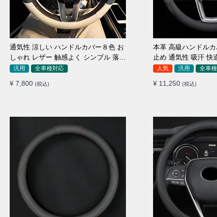
通気性 涼しい ハンドルカバー８色 お
本革 高級ハンドルカ
しゃれ レザー 触感よく シンブル 落ち
止め 通気性 吸汗 快
着いた気品 35~40CM
用 35~40CM
汎用
全車種対応
人気
汎用
全車種
¥ 7,800
¥ 11,250
(税込)
(税込)