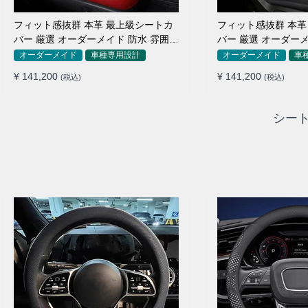
フィット感抜群 本革 最上級シートカ
フィット感抜群 本革
バー 厳選 オーダーメイド 防水 雰囲気
バー 厳選 オーダーメ
全席セット
全席セット
オーダーメイド
車種専用設計
オーダーメイド
車
¥ 141,200
¥ 141,200
(税込)
(税込)
シート