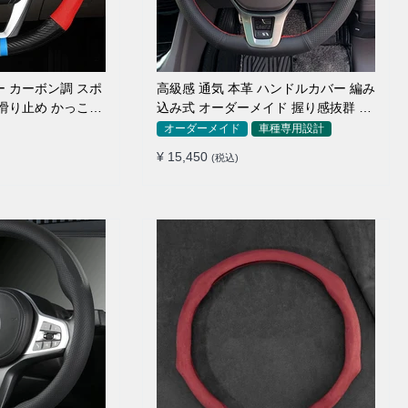
ー カーボン調 スポ
高級感 通気 本革 ハンドルカバー 編み
 滑り止め かっこい
込み式 オーダーメイド 握り感抜群 操
簡単 38CM
作性アップ
オーダーメイド
車種専用設計
¥ 15,450
(税込)