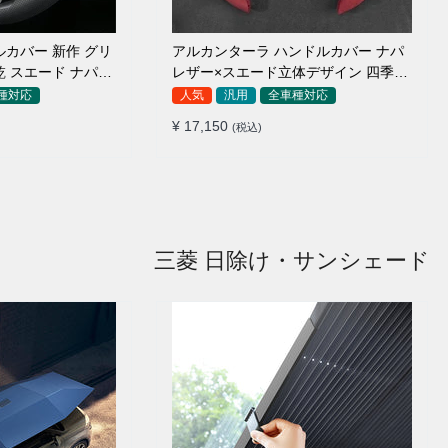
ルカバー 新作 グリ
アルカンターラ ハンドルカバー ナパ
乾 スエード ナパレ
レザー×スエード立体デザイン 四季汎
8CM
用 O/D型兼用 38-40cm
種対応
人気
汎用
全車種対応
¥ 17,150
(税込)
三菱 日除け・サンシェード