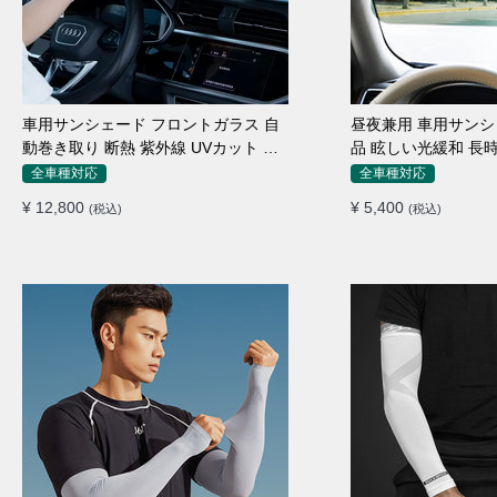
車用サンシェード フロントガラス 自
昼夜兼用 車用サンシ
動巻き取り 断熱 紫外線 UVカット 取
品 眩しい光緩和 長
付収納便利
素材
全車種対応
全車種対応
¥ 12,800
¥ 5,400
(税込)
(税込)