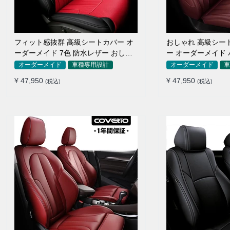
フィット感抜群 高級シートカバー オ
おしゃれ 高級シー
ーダーメイド 7色 防水レザー おしゃ
ー オーダーメイド 
れ 全席セット
色 全席セット
オーダーメイド
車種専用設計
オーダーメイド
車
¥ 47,950
¥ 47,950
(税込)
(税込)