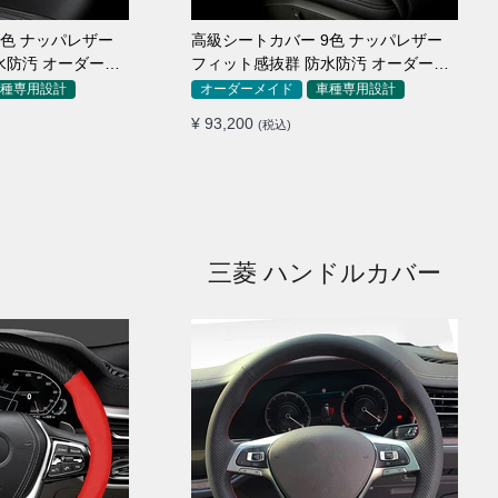
9色 ナッパレザー
高級シートカバー 9色 ナッパレザー
水防汚 オーダーメ
フィット感抜群 防水防汚 オーダーメ
イド 全席セット
種専用設計
オーダーメイド
車種専用設計
¥ 93,200
(税込)
三菱 ハンドルカバー