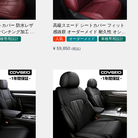
トカバー 防水レザ
高級スエード シートカバー フィット
パンチング加工 9
感抜群 オーダーメイド 耐久性 オシャ
レ 全席セット
種専用設計
人気
オーダーメイド
車種専用設計
¥ 59,850
(税込)