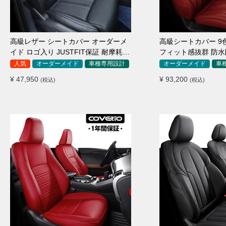
高級レザー シートカバー オーダーメ
高級シートカバー 9
イド ロゴ入り JUSTFIT保証 耐摩耗性
フィット感抜群 防水
全席セット
イド 全席セット
人気
オーダーメイド
車種専用設計
オーダーメイド
車
¥ 47,950
¥ 93,200
(税込)
(税込)