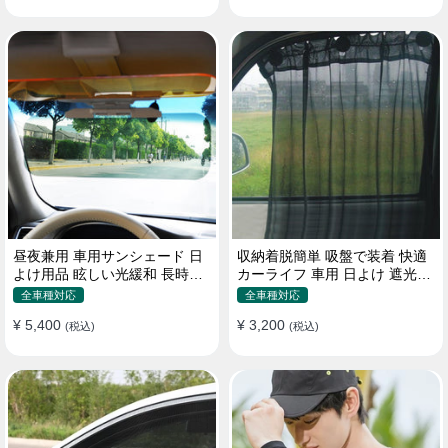
昼夜兼用 車用サンシェード 日
収納着脱簡単 吸盤で装着 快適
よけ用品 眩しい光緩和 長時間
カーライフ 車用 日よけ 遮光
運転 特殊遮光素材
UVカット 通気
全車種対応
全車種対応
¥ 5,400
¥ 3,200
(税込)
(税込)