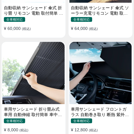
自動収納 サンシェード 傘式 折
自動収納 サンシェード 傘式 ソ
り畳 リモコン 電動 取付簡単 汎
ーラー充電リモコン 電動 取付
用 防風
簡単 汎用
全車種対応
全車種対応
¥ 60,000
¥ 64,000
(税込)
(税込)
車用サンシェード 折り畳み式
車用サンシェード フロントガ
車用 自動伸縮 取付簡単 車中泊
ラス 自動巻き取り 断熱 紫外線
紫外線UVカット 仮眠 断熱
UVカット 取付収納便利
全車種対応
全車種対応
¥ 8,000
¥ 12,800
(税込)
(税込)