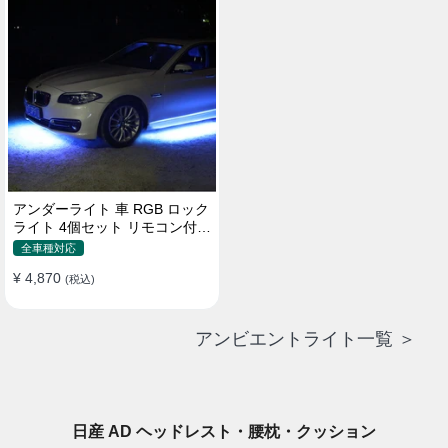
アンダーライト 車 RGB ロック
ライト 4個セット リモコン付き
ボタンスイッチ付き 多機能 車
全車種対応
外装飾 車のシャーシ装飾用 防
¥ 4,870
水 おしゃれ
(税込)
アンビエントライト一覧 ＞
日産 AD ヘッドレスト・腰枕・クッション