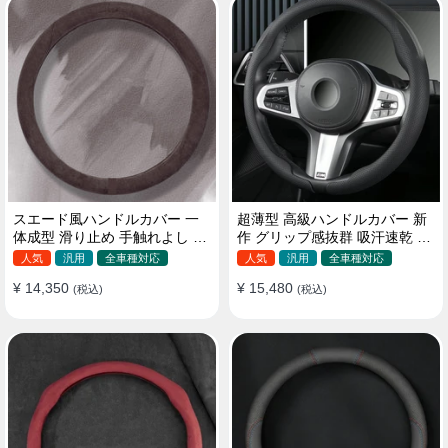
スエード風ハンドルカバー 一
超薄型 高級ハンドルカバー 新
体成型 滑り止め 手触れよし 吸
作 グリップ感抜群 吸汗速乾 ス
汗 高級感 四季汎用 35~38CM
エード ナパレザー 通年使用
人気
汎用
全車種対応
人気
汎用
全車種対応
37~38CM
¥ 14,350
¥ 15,480
(税込)
(税込)