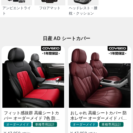
アンビエントライ
フロアマット
ヘッドレスト・腰
ト
枕・クッション
日産 AD シートカバー
フィット感抜群 高級シートカ
おしゃれ 高級シートカバー 防
バー オーダーメイド 7色 防水
水レザー オーダーメイド パン
レザー おしゃれ 全席セット
チング加工 9色 全席セット
オーダーメイド
車種専用設計
オーダーメイド
車種専用設計