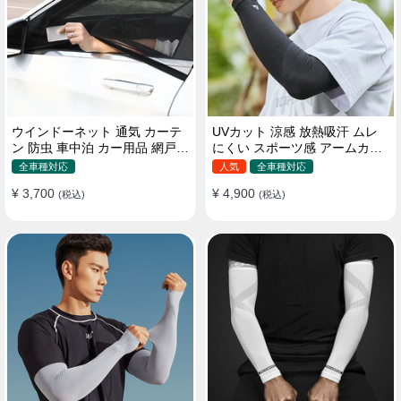
ウインドーネット 通気 カーテ
UVカット 涼感 放熱吸汗 ムレ
ン 防虫 車中泊 カー用品 網戸
にくい スポーツ感 アームカバ
取付簡単
ー 男女汎用
全車種対応
人気
全車種対応
¥ 3,700
¥ 4,900
(税込)
(税込)