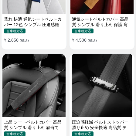
蒸れ 快適 通気シートベルトカ
通気シートベルトカバー 高品
バー 12色 シンブル 圧迫感軽減
質 シンブル 滑り止め 保護 肩当
保護 肩当てパッド
てパッド 圧迫感軽減
全車種対応
全車種対応
¥ 2,850
¥ 4,500
(税込)
(税込)
上品 シートベルトカバー 高品
圧迫感軽減 ベルトストッパー
質 シンブル 滑り止め 肩当てパ
滑り止め 安全快適 高品質 テー
ッド 圧迫感軽減
プクリップ 快適 2個セット
全車種対応
全車種対応