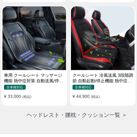
車用 クールシート マッサージ
クールシート 冷風送風 3段階調
機能 熱中症対策 自動送風/停止
節 自動起動/停止機能 熱中症対
機能 24個強力ファン 取付簡単
策 夏 暑さ対策 取付簡単
全車種対応
全車種対応
¥ 33,000
¥ 44,900
(税込)
(税込)
ヘッドレスト・腰枕・クッション一覧 ＞