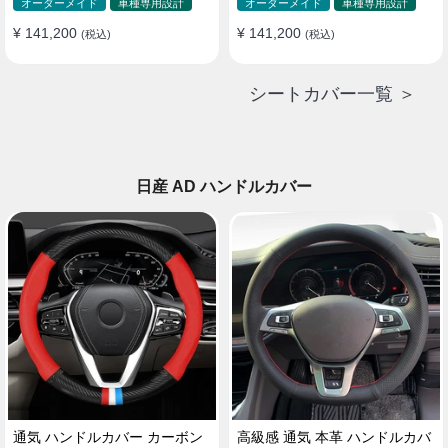
ド 防水 雰囲気 全席セット
ド 防水 雰囲気 全席セット
オーダーメイド
車種専用設計
オーダーメイド
車種専用設計
¥ 141,200
¥ 141,200
(税込)
(税込)
シートカバー一覧 ＞
日産 AD ハンドルカバー
通気 ハンドルカバー カーボン
高級感 通気 本革 ハンドルカバ