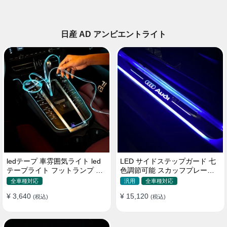
日産 AD アンビエントライト
ledテープ 車雰囲気ライト led
LED サイドステップガード 七
テープライト フットランプ 車
色調節可能 スカッフプレート
内装飾 USB 3メートル
自動変色 配線不要 自動変色
全車種対応
汎用
全車種対応
¥ 3,640
¥ 15,120
(税込)
(税込)