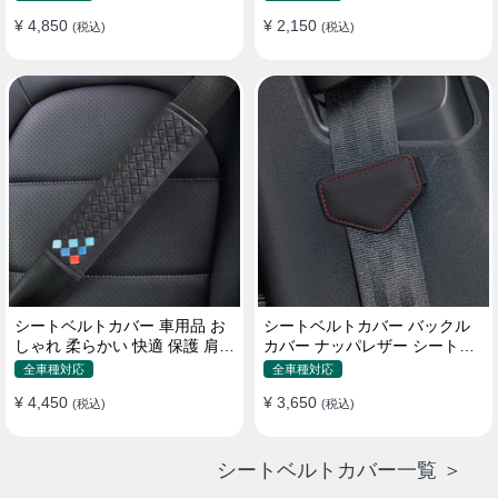
¥ 4,850
¥ 2,150
(税込)
(税込)
シートベルトカバー 車用品 お
シートベルトカバー バックル
しゃれ 柔らかい 快適 保護 肩当
カバー ナッパレザー シートベ
てパッド 圧迫感軽減
ルトパッド 異音防止 傷防止 マ
全車種対応
全車種対応
グネット式2個
¥ 4,450
¥ 3,650
(税込)
(税込)
シートベルトカバー一覧 ＞