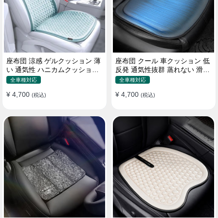
座布団 涼感 ゲルクッション 薄
座布団 クール 車クッション 低
い 通気性 ハニカムクッション
反発 通気性抜群 蒸れない 滑り
四季通用 おすすめ
止め おすすめ
全車種対応
全車種対応
¥ 4,700
¥ 4,700
(税込)
(税込)