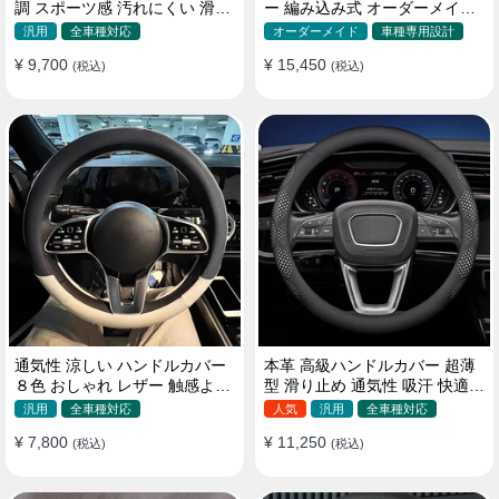
調 スポーツ感 汚れにくい 滑り
ー 編み込み式 オーダーメイド
止め かっこいい 取り付け簡単
握り感抜群 操作性アップ
汎用
全車種対応
オーダーメイド
車種専用設計
38CM
¥ 9,700
¥ 15,450
(税込)
(税込)
通気性 涼しい ハンドルカバー
本革 高級ハンドルカバー 超薄
８色 おしゃれ レザー 触感よく
型 滑り止め 通気性 吸汗 快適
シンブル 落ち着いた気品
耐久性 四季汎用 35~40CM
汎用
全車種対応
人気
汎用
全車種対応
35~40CM
¥ 7,800
¥ 11,250
(税込)
(税込)