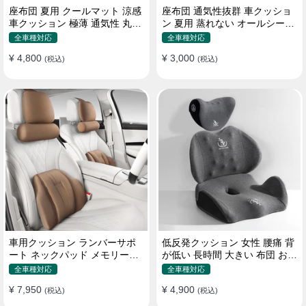
座布団 夏用 クールマット 涼感
座布団 通気性抜群 車クッショ
車クッション 極薄 通気性 丸洗
ン 夏用 蒸れない オールシーズ
いOK すずしい
ン おしゃれ
全車種対応
全車種対応
¥ 4,800
¥ 3,000
(税込)
(税込)
車用クッション ランバーサポ
低反発クッション 女性 腰痛 背
ート ネックパッド メモリーフ
が低い 長時間 大きい 布団 おし
ォーム 疲労回復
ゃれ 運転 疲労回復
全車種対応
全車種対応
¥ 7,950
¥ 4,900
(税込)
(税込)