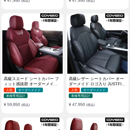
¥ 47,950
¥ 47,950
(税込)
(税込)
高級スエード シートカバー フ
高級レザー シートカバー オー
ィット感抜群 オーダーメイド
ダーメイド ロゴ入り JUSTFIT
耐久性 オシャレ 全席セット
保証 耐摩耗性 全席セット
人気
オーダーメイド
人気
オーダーメイド
車種専用設計
車種専用設計
¥ 59,850
¥ 47,950
(税込)
(税込)