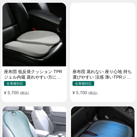
座布団 低反発クッション TPR
座布団 蒸れない 座り心地 持ち
ジェル内蔵 蒸れやすい方にお
運びやすい 涼感 薄いTPRジェ
勧め おしり 熱い
ル内蔵 多用途
全車種対応
全車種対応
¥ 5,700
¥ 5,700
(税込)
(税込)