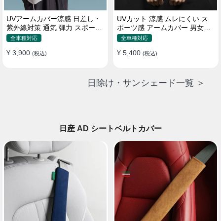
UVアームカバー涼感 日差し・
UVカット 涼感 ムレにくい ス
紫外線対策 通気 弾力 スポーツ
ポーツ感 アームカバー 男女汎
感 メンズ
用 xs-xxl
全車種対応
全車種対応
¥ 3,900
¥ 5,400
(税込)
(税込)
日除け・サンシェード一覧 ＞
日産 AD シートベルトカバー