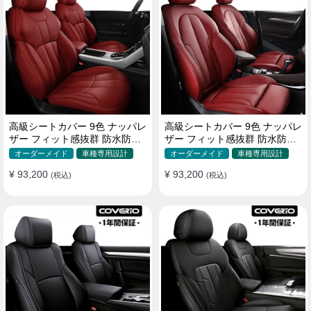
高級シートカバー 9色 ナッパレ
高級シートカバー 9色 ナッパレ
ザー フィット感抜群 防水防汚
ザー フィット感抜群 防水防汚
オーダーメイド 全席セット
オーダーメイド 全席セット
オーダーメイド
車種専用設計
オーダーメイド
車種専用設計
¥ 93,200
¥ 93,200
(税込)
(税込)