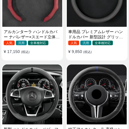
アルカンターラ ハンドルカバ
車用品 プレミアムレザー ハン
ー ナパレザー×スエード立体デ
ドルカバー 新型設計 グリップ
ザイン 四季汎用 O/D型兼用 38-
感向上 取付簡単 滑り止め 36〜
人気
汎用
全車種対応
人気
汎用
全車種対応
40cm
38cm
¥ 17,150
¥ 9,850
(税込)
(税込)