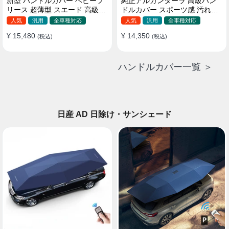
新型 ハンドルカバー ベビーフ
純正アルカンターラ 高級ハン
リース 超薄型 スエード 高級感
ドルカバー スポーツ感 汚れ防
四季汎用 3色展開 38CM
止 おしゃれ 全車種対応
人気
汎用
全車種対応
人気
汎用
全車種対応
37~38CM
¥ 15,480
¥ 14,350
(税込)
(税込)
ハンドルカバー一覧 ＞
日産 AD 日除け・サンシェード