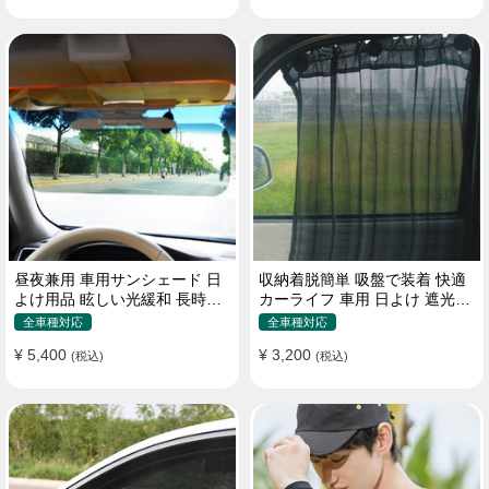
昼夜兼用 車用サンシェード 日
収納着脱簡単 吸盤で装着 快適
よけ用品 眩しい光緩和 長時間
カーライフ 車用 日よけ 遮光
運転 特殊遮光素材
UVカット 通気
全車種対応
全車種対応
¥ 5,400
¥ 3,200
(税込)
(税込)