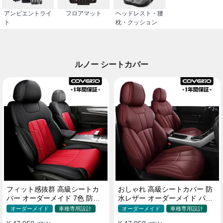
アンビエントライ
フロアマット
ヘッドレスト・腰
ト
枕・クッション
ルノー シートカバー
フィット感抜群 高級シートカ
おしゃれ 高級シートカバー 防
バー オーダーメイド 7色 防水
水レザー オーダーメイド パン
レザー おしゃれ 全席セット
チング加工 9色 全席セット
オーダーメイド
車種専用設計
オーダーメイド
車種専用設計