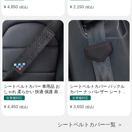
¥ 4,850
¥ 2,150
(税込)
(税込)
シートベルトカバー 車用品 お
シートベルトカバー バックル
しゃれ 柔らかい 快適 保護 肩当
カバー ナッパレザー シートベ
てパッド 圧迫感軽減
ルトパッド 異音防止 傷防止 マ
全車種対応
全車種対応
グネット式2個
¥ 4,450
¥ 3,650
(税込)
(税込)
シートベルトカバー一覧 ＞