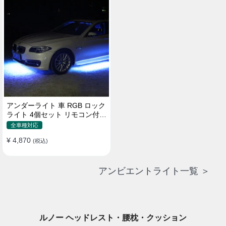
アンダーライト 車 RGB ロック
ライト 4個セット リモコン付き
ボタンスイッチ付き 多機能 車
全車種対応
外装飾 車のシャーシ装飾用 防
¥ 4,870
水 おしゃれ
(税込)
アンビエントライト一覧 ＞
ルノー ヘッドレスト・腰枕・クッション