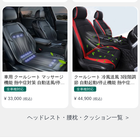
車用 クールシート マッサージ
クールシート 冷風送風 3段階調
機能 熱中症対策 自動送風/停止
節 自動起動/停止機能 熱中症対
機能 24個強力ファン 取付簡単
策 夏 暑さ対策 取付簡単
全車種対応
全車種対応
¥ 33,000
¥ 44,900
(税込)
(税込)
ヘッドレスト・腰枕・クッション一覧 ＞