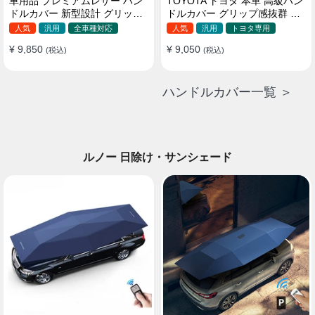
車用品 プレミアムレザー ハン
TOYOTA トヨタ 本革 高級ハン
ドルカバー 新型設計 グリップ
ドルカバー グリップ感抜群 取
感向上 取付簡単 滑り止め 36〜
り付け簡単 滑り止め 37~40CM
人気
汎用
全車種対応
人気
汎用
トヨタ専用
38cm
¥ 9,850
¥ 9,050
(税込)
(税込)
ハンドルカバー一覧 ＞
ルノー 日除け・サンシェード