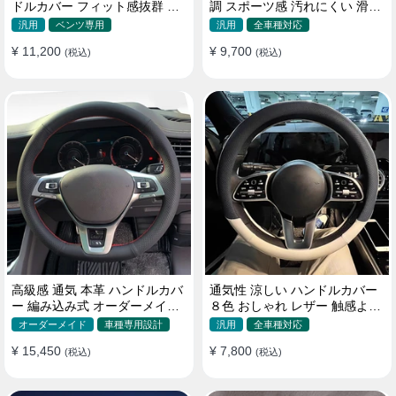
ドルカバー フィット感抜群 お
調 スポーツ感 汚れにくい 滑り
しゃれ 操作性向上 四季 38CM
止め かっこいい 取り付け簡単
汎用
ベンツ専用
汎用
全車種対応
38CM
¥ 11,200
¥ 9,700
(税込)
(税込)
高級感 通気 本革 ハンドルカバ
通気性 涼しい ハンドルカバー
ー 編み込み式 オーダーメイド
８色 おしゃれ レザー 触感よく
握り感抜群 操作性アップ
シンブル 落ち着いた気品
オーダーメイド
車種専用設計
汎用
全車種対応
35~40CM
¥ 15,450
¥ 7,800
(税込)
(税込)