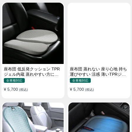
座布団 低反発クッション TPR
座布団 蒸れない 座り心地 持ち
ジェル内蔵 蒸れやすい方にお
運びやすい 涼感 薄いTPRジェ
勧め おしり 熱い
ル内蔵 多用途
全車種対応
全車種対応
¥ 5,700
¥ 5,700
(税込)
(税込)