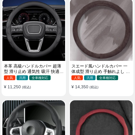
本革 高級ハンドルカバー 超薄
スエード風ハンドルカバー 一
型 滑り止め 通気性 吸汗 快適
体成型 滑り止め 手触れよし 吸
耐久性 四季汎用 35~40CM
汗 高級感 四季汎用 35~38CM
人気
汎用
全車種対応
人気
汎用
全車種対応
¥ 11,250
¥ 14,350
(税込)
(税込)