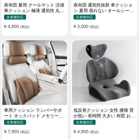
座布団 夏用 クールマット 涼感
座布団 通気性抜群 車クッショ
車クッション 極薄 通気性 丸洗
ン 夏用 蒸れない オールシーズ
いOK すずしい
ン おしゃれ
全車種対応
全車種対応
¥ 4,800
¥ 3,000
(税込)
(税込)
車用クッション ランバーサポ
低反発クッション 女性 腰痛 背
ート ネックパッド メモリーフ
が低い 長時間 大きい 布団 おし
ォーム 疲労回復
ゃれ 運転 疲労回復
全車種対応
全車種対応
¥ 7,950
¥ 4,900
(税込)
(税込)