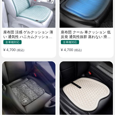
座布団 涼感 ゲルクッション 薄
座布団 クール 車クッション 低
い 通気性 ハニカムクッション
反発 通気性抜群 蒸れない 滑り
四季通用 おすすめ
止め おすすめ
全車種対応
全車種対応
¥ 4,700
¥ 4,700
(税込)
(税込)