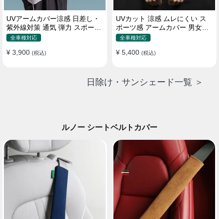
UVアームカバー涼感 日差し・
UVカット 涼感 ムレにくい ス
紫外線対策 通気 弾力 スポーツ
ポーツ感 アームカバー 男女汎
感 メンズ
用 xs-xxl
全車種対応
全車種対応
¥ 3,900
¥ 5,400
(税込)
(税込)
日除け・サンシェード一覧 ＞
ルノー シートベルトカバー