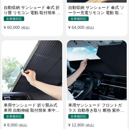
自動収納 サンシェード 傘式 折
自動収納 サンシェード 傘式 ソ
り畳 リモコン 電動 取付簡単 汎
ーラー充電リモコン 電動 取付
用 防風
簡単 汎用
全車種対応
全車種対応
¥ 60,000
¥ 64,000
(税込)
(税込)
車用サンシェード 折り畳み式
車用サンシェード フロントガ
車用 自動伸縮 取付簡単 車中泊
ラス 自動巻き取り 断熱 紫外線
紫外線UVカット 仮眠 断熱
UVカット 取付収納便利
全車種対応
全車種対応
¥ 8,000
¥ 12,800
(税込)
(税込)