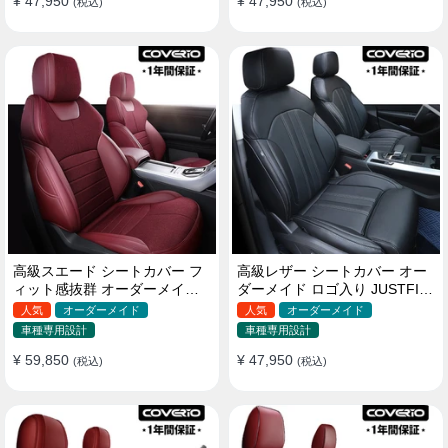
¥ 47,950
¥ 47,950
(税込)
(税込)
高級スエード シートカバー フ
高級レザー シートカバー オー
ィット感抜群 オーダーメイド
ダーメイド ロゴ入り JUSTFIT
耐久性 オシャレ 全席セット
保証 耐摩耗性 全席セット
人気
オーダーメイド
人気
オーダーメイド
車種専用設計
車種専用設計
¥ 59,850
¥ 47,950
(税込)
(税込)