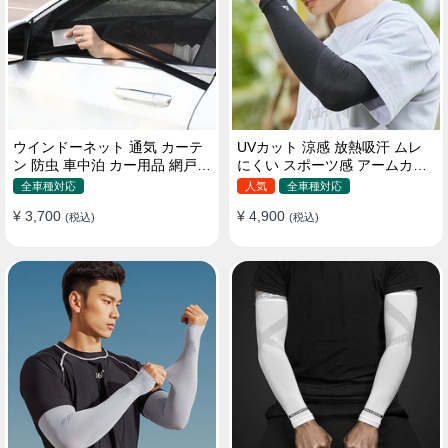
ウインドーネット 通気 カーテ
UVカット 涼感 放熱吸汗 ムレ
ン 防虫 車中泊 カー用品 網戸
にくい スポーツ感 アームカバ
取付簡単
ー 男女汎用
全車種対応
人気
全車種対応
¥ 3,700
¥ 4,900
(税込)
(税込)