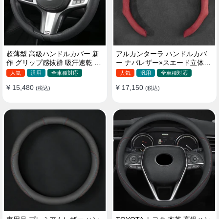
超薄型 高級ハンドルカバー 新
アルカンターラ ハンドルカバ
作 グリップ感抜群 吸汗速乾 ス
ー ナパレザー×スエード立体デ
エード ナパレザー 通年使用
ザイン 四季汎用 O/D型兼用 38-
人気
汎用
全車種対応
人気
汎用
全車種対応
37~38CM
40cm
¥ 15,480
¥ 17,150
(税込)
(税込)