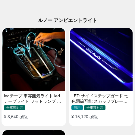
ルノー アンビエントライト
ledテープ 車雰囲気ライト led
LED サイドステップガード 七
テープライト フットランプ 車
色調節可能 スカッフプレート
内装飾 USB 3メートル
自動変色 配線不要 自動変色
全車種対応
汎用
全車種対応
¥ 3,640
¥ 15,120
(税込)
(税込)