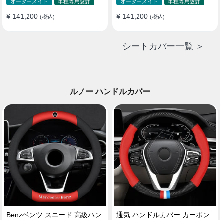
ド 防水 雰囲気 全席セット
ド 防水 雰囲気 全席セット
オーダーメイド
車種専用設計
オーダーメイド
車種専用設計
¥ 141,200
¥ 141,200
(税込)
(税込)
シートカバー一覧 ＞
ルノー ハンドルカバー
Benzベンツ スエード 高級ハン
通気 ハンドルカバー カーボン