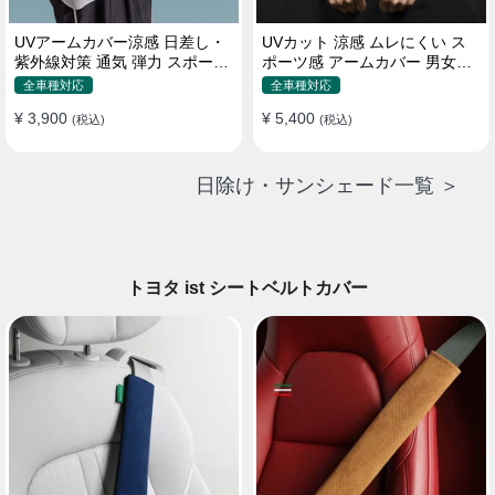
UVアームカバー涼感 日差し・
UVカット 涼感 ムレにくい ス
紫外線対策 通気 弾力 スポーツ
ポーツ感 アームカバー 男女汎
感 メンズ
用 xs-xxl
全車種対応
全車種対応
¥ 3,900
¥ 5,400
(税込)
(税込)
日除け・サンシェード一覧 ＞
トヨタ ist シートベルトカバー