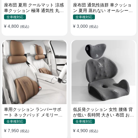
座布団 夏用 クールマット 涼感
座布団 通気性抜群 車クッショ
車クッション 極薄 通気性 丸洗
ン 夏用 蒸れない オールシーズ
いOK すずしい
ン おしゃれ
全車種対応
全車種対応
¥ 4,800
¥ 3,000
(税込)
(税込)
車用クッション ランバーサポ
低反発クッション 女性 腰痛 背
ート ネックパッド メモリーフ
が低い 長時間 大きい 布団 おし
ォーム 疲労回復
ゃれ 運転 疲労回復
全車種対応
全車種対応
¥ 7,950
¥ 4,900
(税込)
(税込)