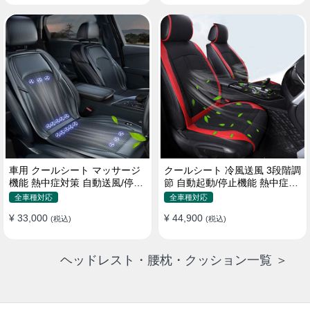
車用 クールシート マッサージ
クールシート 冷風送風 3段階調
機能 熱中症対策 自動送風/停止
節 自動起動/停止機能 熱中症対
機能 24個強力ファン 取付簡単
策 夏 暑さ対策 取付簡単
全車種対応
全車種対応
¥ 33,000
¥ 44,900
(税込)
(税込)
ヘッドレスト・腰枕・クッション一覧 ＞