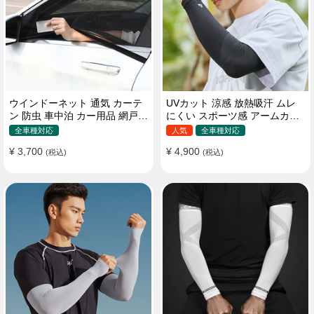
ウインドーネット 通気 カーテ
UVカット 涼感 放熱吸汗 ムレ
ン 防虫 車中泊 カー用品 網戸
にくい スポーツ感 アームカバ
取付簡単
ー 男女汎用
全車種対応
人気
全車種対応
¥ 3,700
¥ 4,900
(税込)
(税込)