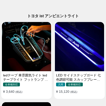
トヨタ ist アンビエントライト
ledテープ 車雰囲気ライト led
LED サイドステップガード 七
テープライト フットランプ 車
色調節可能 スカッフプレート
内装飾 USB 3メートル
自動変色 配線不要 自動変色
全車種対応
汎用
全車種対応
¥ 3,640
¥ 15,120
(税込)
(税込)