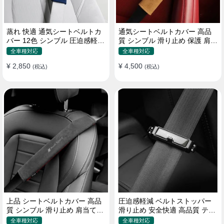
蒸れ 快適 通気シートベルトカ
通気シートベルトカバー 高品
バー 12色 シンブル 圧迫感軽減
質 シンブル 滑り止め 保護 肩当
保護 肩当てパッド
てパッド 圧迫感軽減
全車種対応
全車種対応
¥ 2,850
¥ 4,500
(税込)
(税込)
上品 シートベルトカバー 高品
圧迫感軽減 ベルトストッパー
質 シンブル 滑り止め 肩当てパ
滑り止め 安全快適 高品質 テー
ッド 圧迫感軽減
プクリップ 快適 2個セット
全車種対応
全車種対応