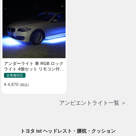
アンダーライト 車 RGB ロック
ライト 4個セット リモコン付き
ボタンスイッチ付き 多機能 車
全車種対応
外装飾 車のシャーシ装飾用 防
¥ 4,870
水 おしゃれ
(税込)
アンビエントライト一覧 ＞
トヨタ ist ヘッドレスト・腰枕・クッション