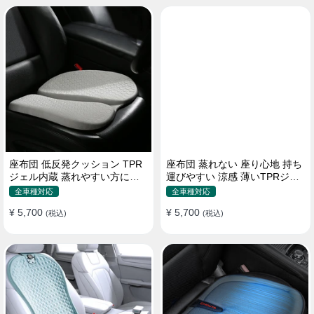
座布団 低反発クッション TPR
座布団 蒸れない 座り心地 持ち
ジェル内蔵 蒸れやすい方にお
運びやすい 涼感 薄いTPRジェ
勧め おしり 熱い
ル内蔵 多用途
全車種対応
全車種対応
¥ 5,700
¥ 5,700
(税込)
(税込)