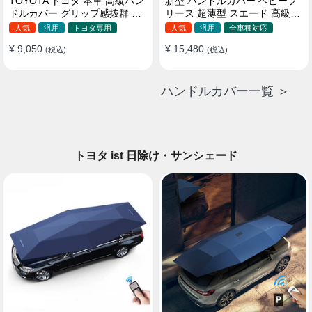
TOYOTA トヨタ 本革 高級ハン
新型 ハンドルカバー ベビーフ
ドルカバー グリップ感抜群 取
リース 超薄型 スエード 高級感
り付け簡単 滑り止め 37~40CM
四季汎用 3色展開 38CM
人気
汎用
トヨタ専用
人気
汎用
全車種対応
¥ 9,050
¥ 15,480
(税込)
(税込)
ハンドルカバー一覧 ＞
トヨタ ist 日除け・サンシェード