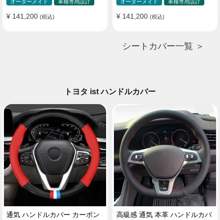
ド 防水 雰囲気 全席セット
ド 防水 雰囲気 全席セット
オーダーメイド
車種専用設計
オーダーメイド
車種専用設計
¥ 141,200
¥ 141,200
(税込)
(税込)
シートカバー一覧 ＞
トヨタ ist ハンドルカバー
通気 ハンドルカバー カーボン
高級感 通気 本革 ハンドルカバ