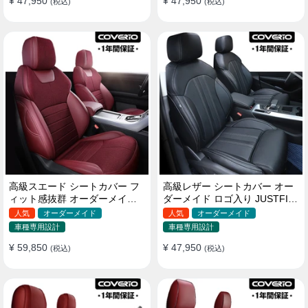
¥ 47,950
¥ 47,950
(税込)
(税込)
高級スエード シートカバー フ
高級レザー シートカバー オー
ィット感抜群 オーダーメイド
ダーメイド ロゴ入り JUSTFIT
耐久性 オシャレ 全席セット
保証 耐摩耗性 全席セット
人気
オーダーメイド
人気
オーダーメイド
車種専用設計
車種専用設計
¥ 59,850
¥ 47,950
(税込)
(税込)