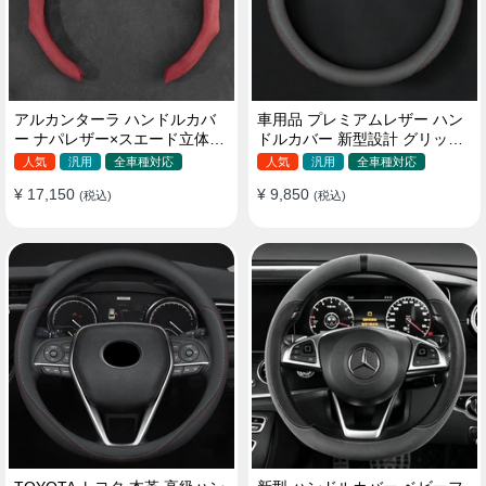
アルカンターラ ハンドルカバ
車用品 プレミアムレザー ハン
ー ナパレザー×スエード立体デ
ドルカバー 新型設計 グリップ
ザイン 四季汎用 O/D型兼用 38-
感向上 取付簡単 滑り止め 36〜
人気
汎用
全車種対応
人気
汎用
全車種対応
40cm
38cm
¥ 17,150
¥ 9,850
(税込)
(税込)