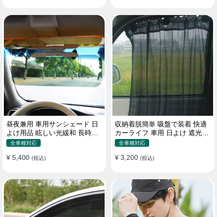
昼夜兼用 車用サンシェード 日
収納着脱簡単 吸盤で装着 快適
よけ用品 眩しい光緩和 長時間
カーライフ 車用 日よけ 遮光
運転 特殊遮光素材
UVカット 通気
全車種対応
全車種対応
¥ 5,400
¥ 3,200
(税込)
(税込)