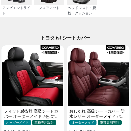
アンビエントライ
フロアマット
ヘッドレスト・腰
ト
枕・クッション
トヨタ ist シートカバー
フィット感抜群 高級シートカ
おしゃれ 高級シートカバー 防
バー オーダーメイド 7色 防水
水レザー オーダーメイド パン
レザー おしゃれ 全席セット
チング加工 9色 全席セット
オーダーメイド
車種専用設計
オーダーメイド
車種専用設計