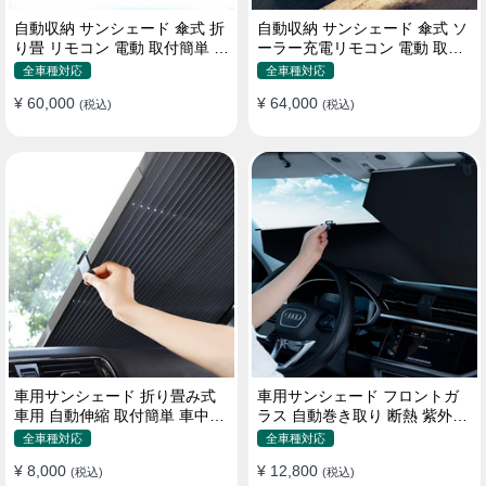
自動収納 サンシェード 傘式 折
自動収納 サンシェード 傘式 ソ
り畳 リモコン 電動 取付簡単 汎
ーラー充電リモコン 電動 取付
用 防風
簡単 汎用
全車種対応
全車種対応
¥ 60,000
¥ 64,000
(税込)
(税込)
車用サンシェード 折り畳み式
車用サンシェード フロントガ
車用 自動伸縮 取付簡単 車中泊
ラス 自動巻き取り 断熱 紫外線
紫外線UVカット 仮眠 断熱
UVカット 取付収納便利
全車種対応
全車種対応
¥ 8,000
¥ 12,800
(税込)
(税込)