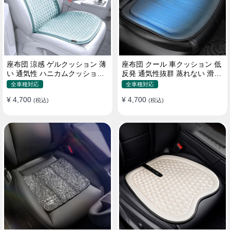
座布団 涼感 ゲルクッション 薄
座布団 クール 車クッション 低
い 通気性 ハニカムクッション
反発 通気性抜群 蒸れない 滑り
四季通用 おすすめ
止め おすすめ
全車種対応
全車種対応
¥ 4,700
¥ 4,700
(税込)
(税込)