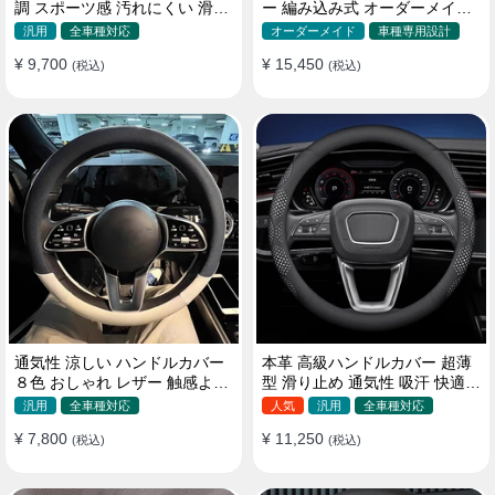
調 スポーツ感 汚れにくい 滑り
ー 編み込み式 オーダーメイド
止め かっこいい 取り付け簡単
握り感抜群 操作性アップ
汎用
全車種対応
オーダーメイド
車種専用設計
38CM
¥ 9,700
¥ 15,450
(税込)
(税込)
通気性 涼しい ハンドルカバー
本革 高級ハンドルカバー 超薄
８色 おしゃれ レザー 触感よく
型 滑り止め 通気性 吸汗 快適
シンブル 落ち着いた気品
耐久性 四季汎用 35~40CM
汎用
全車種対応
人気
汎用
全車種対応
35~40CM
¥ 7,800
¥ 11,250
(税込)
(税込)