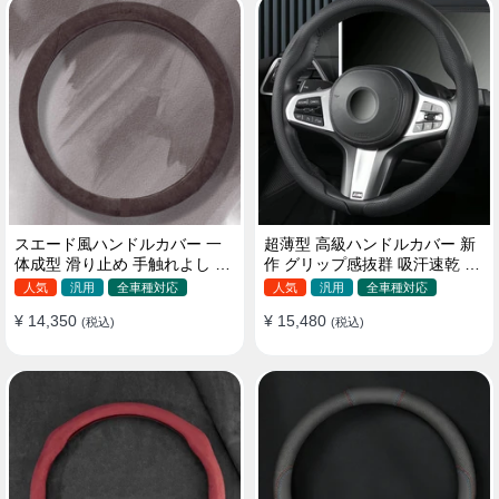
スエード風ハンドルカバー 一
超薄型 高級ハンドルカバー 新
体成型 滑り止め 手触れよし 吸
作 グリップ感抜群 吸汗速乾 ス
汗 高級感 四季汎用 35~38CM
エード ナパレザー 通年使用
人気
汎用
全車種対応
人気
汎用
全車種対応
37~38CM
¥ 14,350
¥ 15,480
(税込)
(税込)