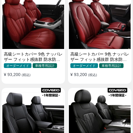
高級シートカバー 9色 ナッパレ
高級シートカバー 9色 ナッパレ
ザー フィット感抜群 防水防汚
ザー フィット感抜群 防水防汚
オーダーメイド 全席セット
オーダーメイド 全席セット
オーダーメイド
車種専用設計
オーダーメイド
車種専用設計
¥ 93,200
¥ 93,200
(税込)
(税込)