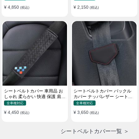
¥ 4,850
¥ 2,150
(税込)
(税込)
シートベルトカバー 車用品 お
シートベルトカバー バックル
しゃれ 柔らかい 快適 保護 肩当
カバー ナッパレザー シートベ
てパッド 圧迫感軽減
ルトパッド 異音防止 傷防止 マ
全車種対応
全車種対応
グネット式2個
¥ 4,450
¥ 3,650
(税込)
(税込)
シートベルトカバー一覧 ＞