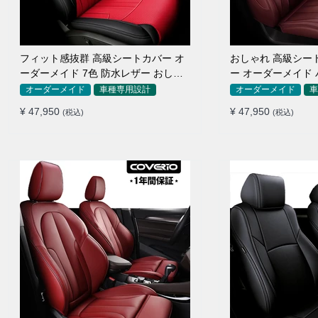
フィット感抜群 高級シートカバー オ
おしゃれ 高級シー
ーダーメイド 7色 防水レザー おしゃ
ー オーダーメイド 
れ 全席セット
色 全席セット
オーダーメイド
車種専用設計
オーダーメイド
車
¥ 47,950
¥ 47,950
(税込)
(税込)