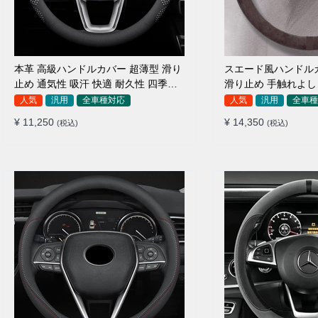
本革 高級ハンドルカバー 超薄型 滑り
スエード風ハンドル
止め 通気性 吸汗 快適 耐久性 四季汎
滑り止め 手触れよし 
用 35~40CM
汎用 35~38CM
人気
汎用
全車種対応
人気
汎用
全車種
¥ 11,250
¥ 14,350
(税込)
(税込)