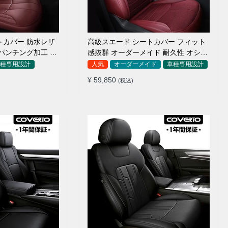
トカバー 防水レザ
高級スエード シートカバー フィット
パンチング加工 9
感抜群 オーダーメイド 耐久性 オシャ
レ 全席セット
種専用設計
人気
オーダーメイド
車種専用設計
¥ 59,850
(税込)