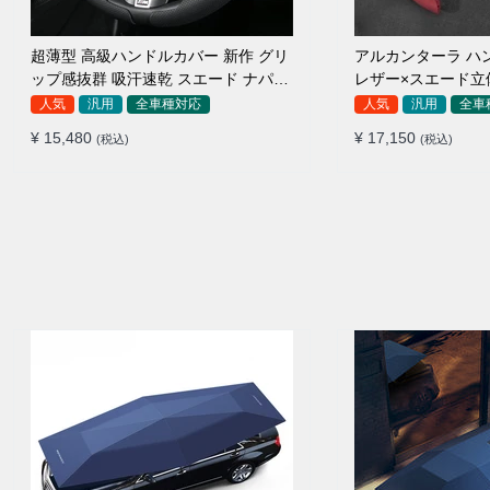
超薄型 高級ハンドルカバー 新作 グリ
アルカンターラ ハ
ップ感抜群 吸汗速乾 スエード ナパレ
レザー×スエード立
ザー 通年使用 37~38CM
用 O/D型兼用 3
人気
汎用
全車種対応
人気
汎用
全車
¥ 15,480
¥ 17,150
(税込)
(税込)