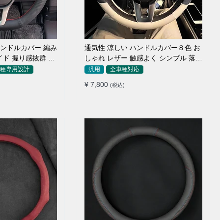
ンドルカバー 編み
通気性 涼しい ハンドルカバー８色 お
イド 握り感抜群 操
しゃれ レザー 触感よく シンブル 落ち
着いた気品 35~40CM
種専用設計
汎用
全車種対応
¥ 7,800
(税込)