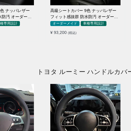
9色 ナッパレザー
高級シートカバー 9色 ナッパレザー
水防汚 オーダーメ
フィット感抜群 防水防汚 オーダーメ
イド 全席セット
種専用設計
オーダーメイド
車種専用設計
¥ 93,200
(税込)
トヨタ ルーミー ハンドルカバ