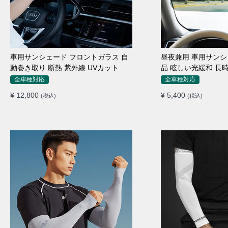
車用サンシェード フロントガラス 自
昼夜兼用 車用サンシ
動巻き取り 断熱 紫外線 UVカット 取
品 眩しい光緩和 長
付収納便利
素材
全車種対応
全車種対応
¥ 12,800
¥ 5,400
(税込)
(税込)