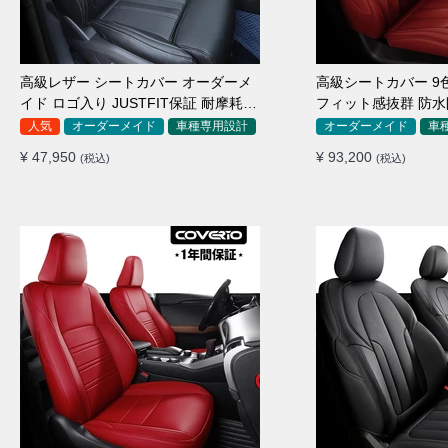
高級レザー シートカバー オーダーメ
高級シートカバー 9
イド ロゴ入り JUSTFIT保証 耐摩耗性
フィット感抜群 防水
全席セット
イド 全席セット
人気
オーダーメイド
車種専用設計
オーダーメイド
車
¥ 47,950
¥ 93,200
(税込)
(税込)