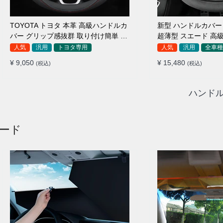
TOYOTA トヨタ 本革 高級ハンドルカ
新型 ハンドルカバー ベビーフリー
バー グリップ感抜群 取り付け簡単 滑
超薄型 スエード 高級感 四季汎用 3色
り止め 37~40CM
展開 38CM
人気
汎用
トヨタ専用
人気
汎用
全車種
¥ 9,050
¥ 15,480
(税込)
(税込)
ハンドル
ェード