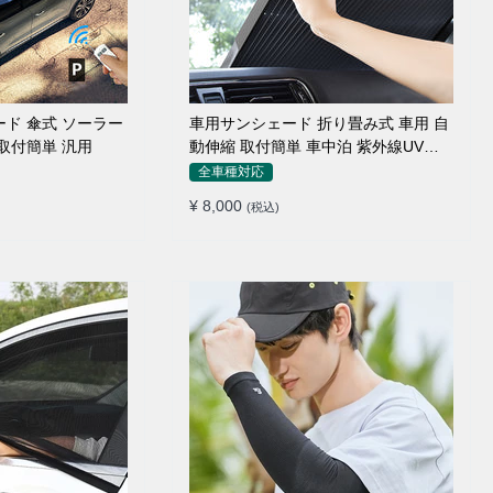
ード 傘式 ソーラー
車用サンシェード 折り畳み式 車用 自
取付簡単 汎用
動伸縮 取付簡単 車中泊 紫外線UVカ
ット 仮眠 断熱
全車種対応
¥ 8,000
(税込)