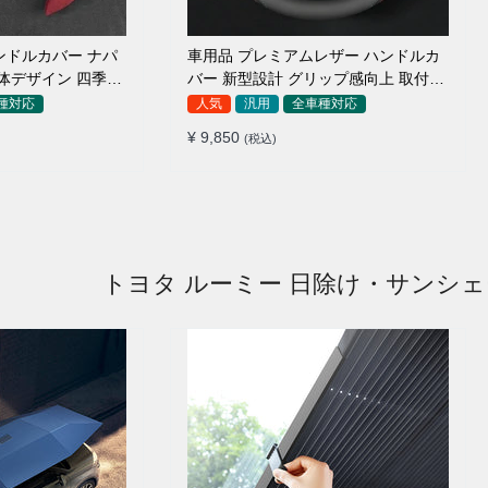
ンドルカバー ナパ
車用品 プレミアムレザー ハンドルカ
体デザイン 四季汎
バー 新型設計 グリップ感向上 取付簡
8-40cm
単 滑り止め 36〜38cm
種対応
人気
汎用
全車種対応
¥ 9,850
(税込)
トヨタ ルーミー 日除け・サンシ