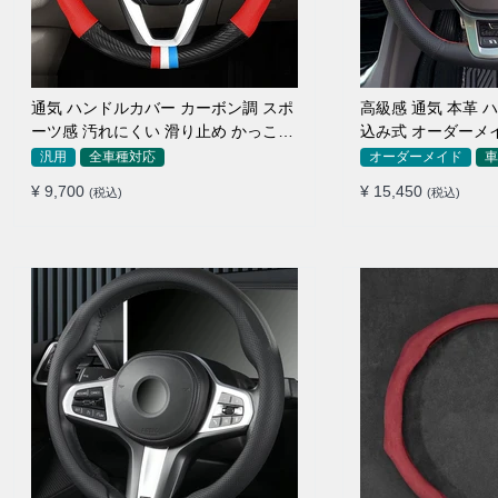
通気 ハンドルカバー カーボン調 スポ
高級感 通気 本革 ハ
ーツ感 汚れにくい 滑り止め かっこい
込み式 オーダーメ
い 取り付け簡単 38CM
作性アップ
汎用
全車種対応
オーダーメイド
車
¥ 9,700
¥ 15,450
(税込)
(税込)