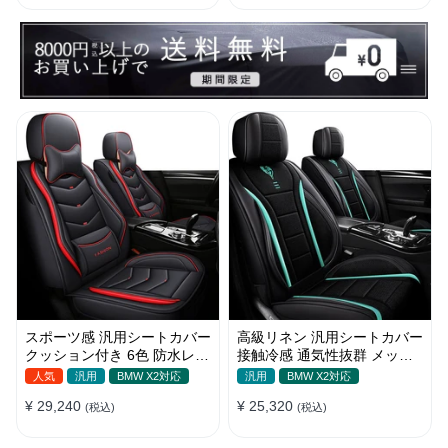
スポーツ感 汎用シートカバー
高級リネン 汎用シートカバー
クッション付き 6色 防水レザ
接触冷感 通気性抜群 メッシ
ー 取付簡単 軽/普自動車
ュ生地 スポーツ感 軽/普自動
人気
汎用
BMW X2対応
汎用
BMW X2対応
車
¥ 29,240
¥ 25,320
(税込)
(税込)