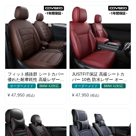
フィット感抜群 シートカバー
JUSTFIT保証 高級シートカ
優れた耐摩耗性 高級レザー
バー 10色 防水レザー オーダ
オーダーメイド 防汚防水 お
ーメイド おしゃれ 全席セッ
オーダーメイド
BMW X2対応
オーダーメイド
BMW X2対応
しゃれ
ト
¥ 47,950
¥ 47,950
(税込)
(税込)