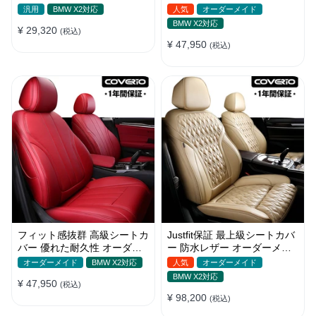
耐久性抜群 軽/普自動車 SUV
ーダーメイド 通気性 おしゃ
汎用
BMW X2対応
人気
オーダーメイド
れ 全席セット
BMW X2対応
¥ 29,320
(税込)
¥ 47,950
(税込)
フィット感抜群 高級シートカ
Justfit保証 最上級シートカバ
バー 優れた耐久性 オーダー
ー 防水レザー オーダーメイ
メイド 9色 防水レザー おし
ド 6色 おしゃれ 全席セット
オーダーメイド
BMW X2対応
人気
オーダーメイド
ゃれ
BMW X2対応
¥ 47,950
(税込)
¥ 98,200
(税込)