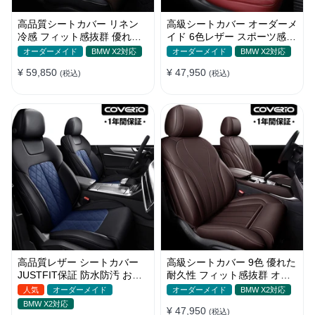
高品質シートカバー リネン
高級シートカバー オーダーメ
冷感 フィット感抜群 優れた
イド 6色レザー スポーツ感
通気性 オーダーメイド 水洗
耐摩耗性 軽/普自動車 SUV
オーダーメイド
BMW X2対応
オーダーメイド
BMW X2対応
い
¥ 59,850
¥ 47,950
(税込)
(税込)
高品質レザー シートカバー
高級シートカバー 9色 優れた
JUSTFIT保証 防水防汚 おし
耐久性 フィット感抜群 オー
ゃれ 全席セット オーダーメ
ダーメイド 防水レザー おし
人気
オーダーメイド
オーダーメイド
BMW X2対応
イド
ゃれ
BMW X2対応
¥ 47,950
(税込)