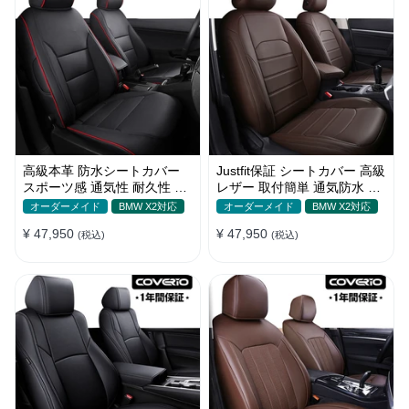
高級本革 防水シートカバー
Justfit保証 シートカバー 高級
スポーツ感 通気性 耐久性 オ
レザー 取付簡単 通気防水 お
ーダーメイド 4色 全席セット
しゃれ オーダーメイド 全席
オーダーメイド
BMW X2対応
オーダーメイド
BMW X2対応
セット
¥ 47,950
¥ 47,950
(税込)
(税込)