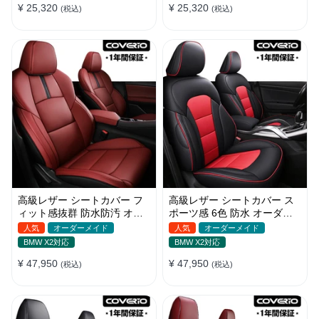
¥ 25,320
¥ 25,320
(税込)
(税込)
高級レザー シートカバー フ
高級レザー シートカバー ス
ィット感抜群 防水防汚 オー
ポーツ感 6色 防水 オーダー
ダーメイド おしゃれ 全席セ
メイド 耐久性 軽/普自動車
人気
オーダーメイド
人気
オーダーメイド
ット
SUV
BMW X2対応
BMW X2対応
¥ 47,950
¥ 47,950
(税込)
(税込)