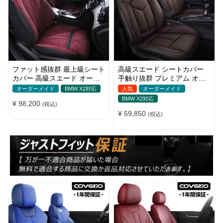
ファット感抜群 最上級シート
高級スエード シートカバー
カバー 高級スエード オーダ
手触り抜群 プレミアム オー
ーメイド防水仕様 全席セット
ダーメイド 防水防汚 全席セ
オーダーメイド
BMW X2対応
人気
オーダーメイド
ット
BMW X2対応
¥ 98,200
(税込)
¥ 59,850
(税込)