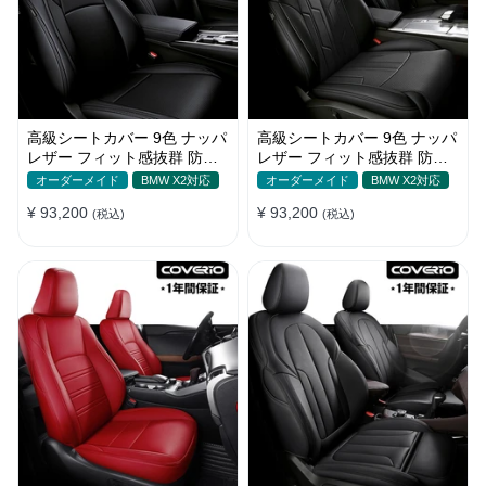
高級シートカバー 9色 ナッパ
高級シートカバー 9色 ナッパ
レザー フィット感抜群 防水
レザー フィット感抜群 防水
防汚 オーダーメイド 全席セ
防汚 オーダーメイド 全席セ
オーダーメイド
BMW X2対応
オーダーメイド
BMW X2対応
ット
ット
¥ 93,200
¥ 93,200
(税込)
(税込)