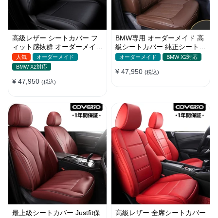
高級レザー シートカバー フ
BMW専用 オーダーメイド 高
ィット感抜群 オーダーメイド
級シートカバー 純正シート対
6色 通気防水 耐久性 全席セ
応 JUSTFIT保証 防水 おしゃ
人気
オーダーメイド
オーダーメイド
BMW X2対応
ット
れ
BMW X2対応
¥ 47,950
(税込)
¥ 47,950
(税込)
最上級シートカバー Justfit保
高級レザー 全席シートカバー