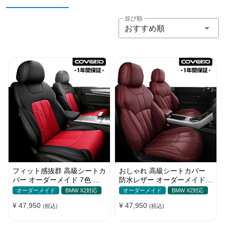
並び順
おすすめ順
フィット感抜群 高級シートカ
おしゃれ 高級シートカバー
バー オーダーメイド 7色 防
防水レザー オーダーメイド
水レザー おしゃれ 全席セッ
パンチング加工 9色 全席セッ
オーダーメイド
BMW X2対応
オーダーメイド
BMW X2対応
ト
ト
¥ 47,950
¥ 47,950
(税込)
(税込)