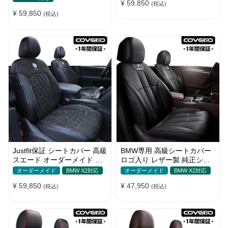
¥ 59,850
(税込)
¥ 59,850
(税込)
Justfit保証 シートカバー 高級
BMW専用 高級シートカバー
スエード オーダーメイド ロ
ロゴ入り レザー製 純正シー
ゴ入り 防汚防水 全席セット
ト対応 オーダーメイド 全席
オーダーメイド
BMW X2対応
オーダーメイド
BMW X2対応
¥ 59,850
¥ 47,950
(税込)
(税込)