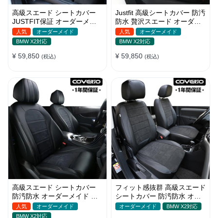
高級スエード シートカバー
Justfit 高級シートカバー 防汚
JUSTFIT保証 オーダーメイ
防水 贅沢スエード オーダー
ド ロゴ入り 耐摩耗性 全席セ
メイド オシャレ 全席セット
人気
オーダーメイド
人気
オーダーメイド
ット
BMW X2対応
BMW X2対応
¥ 59,850
¥ 59,850
(税込)
(税込)
高級スエード シートカバー
フィット感抜群 高級スエード
防汚防水 オーダーメイド 優
シートカバー 防汚防水 オー
れた耐久性 オシャレ 全席セ
ダーメイド 耐久性 全席セッ
人気
オーダーメイド
オーダーメイド
BMW X2対応
ット
ト
BMW X2対応