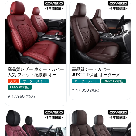
高品質レザー 車シートカバー
高品質シートカバー
人気 フィット感抜群 オーダ
JUSTFIT保証 オーダーメイ
ーメイド おしゃれ 全席セッ
ド 12色レザー 防水 軽/普自動
人気
オーダーメイド
オーダーメイド
BMW X2対応
ト
車 SUV
BMW X2対応
¥ 47,950
(税込)
¥ 47,950
(税込)