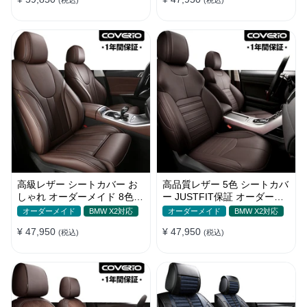
高級レザー シートカバー お
高品質レザー 5色 シートカバ
しゃれ オーダーメイド 8色
ー JUSTFIT保証 オーダーメ
通気防水 耐摩耗性 全席セッ
イド 防汚防水 優れた耐久性
オーダーメイド
BMW X2対応
オーダーメイド
BMW X2対応
ト
¥ 47,950
¥ 47,950
(税込)
(税込)