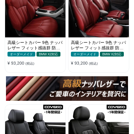
高級シートカバー 9色 ナッパ
高級シートカバー 9色 ナッパ
レザー フィット感抜群 防水
レザー フィット感抜群 防水
防汚 オーダーメイド 全席セ
防汚 オーダーメイド 全席セ
オーダーメイド
BMW X2対応
オーダーメイド
BMW X2対応
ット
ット
¥ 93,200
¥ 93,200
(税込)
(税込)