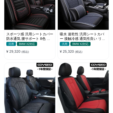
スポーツ感 汎用シートカバー
吸水 速乾性 汎用シートカバ
防水通気 腰サポート 8色 耐
ー 接触冷感 通気性良い リネ
摩耗性 おしゃれ 全席セット
ン 耐久性 おしゃれ 全席セッ
汎用
BMW X2対応
汎用
BMW X2対応
ト
¥ 29,320
¥ 25,320
(税込)
(税込)