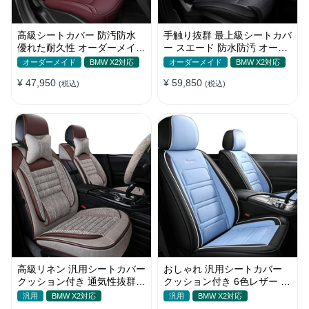
高級シートカバー 防汚防水
手触り抜群 最上級シートカバ
優れた耐久性 オーダーメイド
ー スエード 防水防汚 オーダ
オシャレ 軽/普自動車 SUV
ーメイド おしゃれ 全席セッ
オーダーメイド
BMW X2対応
オーダーメイド
BMW X2対応
ト
¥ 47,950
¥ 59,850
(税込)
(税込)
高級リネン 汎用シートカバー
おしゃれ 汎用シートカバー
クッション付き 通気性抜群
クッション付き 6色レザー 防
接触冷感 軽/普自動車
水防汚 耐久性 軽/普自動車
汎用
BMW X2対応
汎用
BMW X2対応
SUV