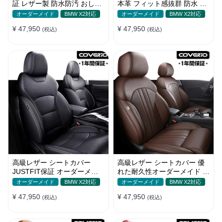
証 レザー製 防水防汚 おしゃ
本革 フィット感抜群 防水 お
れ オーダーメイド 全席セッ
しゃれ 4色 オーダーメイド
オーダーメイド
BMW X2対応
オーダーメイド
BMW X2対応
ト
¥ 47,950
¥ 47,950
(税込)
(税込)
高級レザー シートカバー
高級レザー シートカバー 優
JUSTFIT保証 オーダーメイ
れた耐久性オーダーメイド フ
ド 取付簡単 通気防水 おしゃ
ィット感 防汚防水 おしゃれ
オーダーメイド
BMW X2対応
オーダーメイド
BMW X2対応
れ
¥ 47,950
¥ 47,950
(税込)
(税込)