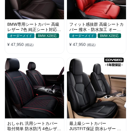
BMW専用シートカバー 高級
フィット感抜群 高級シートカ
レザー 7色 純正シート対応
バー 撥水・防水加工 オーダ
フィット感抜群 オーダーメイ
ーメイド 6色レザー 全席セッ
オーダーメイド
BMW X2対応
オーダーメイド
BMW X2対応
ド
ト
¥ 47,950
¥ 47,950
(税込)
(税込)
おしゃれ 汎用シートカバー
最上級シートカバー
取付簡単 防水防汚 4色レザー
JUSTFIT保証 防水レザー オ