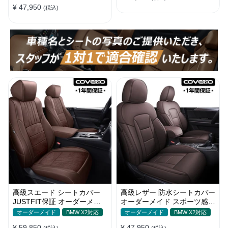
¥ 47,950
(税込)
高級スエード シートカバー
高級レザー 防水シートカバー
JUSTFIT保証 オーダーメイ
オーダーメイド スポーツ感
ド 6色 防汚防水 オシャレ 全
通気性 耐久性 3色 全席セッ
オーダーメイド
BMW X2対応
オーダーメイド
BMW X2対応
席
ト
¥ 59,850
¥ 47,950
(税込)
(税込)