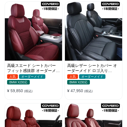
高級スエード シートカバー
高級レザー シートカバー オ
フィット感抜群 オーダーメイ
ーダーメイド ロゴ入り
ド 耐久性 オシャレ 全席セッ
JUSTFIT保証 耐摩耗性 全席
人気
オーダーメイド
人気
オーダーメイド
ト
セット
BMW X2対応
BMW X2対応
¥ 59,850
¥ 47,950
(税込)
(税込)