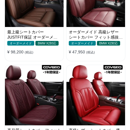
最上級シートカバー
オーダーメイド 高級レザー
JUSTFIT保証 オーダーメイ
シートカバー フィット感抜群
ド 防水レザー 通気性 おしゃ
防水防汚 おしゃれ 全席セッ
オーダーメイド
BMW X2対応
オーダーメイド
BMW X2対応
れ 全席セット
ト
¥ 98,200
¥ 47,950
(税込)
(税込)