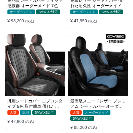
高品質シートカバー フィット
高級レザー シートカバー 優
感抜群 オーダーメイド 7色レ
れた耐久性 オーダーメイド
ザー 防水 軽/普自動車 SUV
フィット感 防汚防水 おしゃ
オーダーメイド
BMW X2対応
オーダーメイド
BMW X2対応
れ
¥ 98,200
¥ 47,950
(税込)
(税込)
汎用シートカバー エプロンタ
最高級スエードレザー プレミ
イプ 5色 取付簡単 優れた耐
アム シートカバー オーダー
摩耗性 おしゃれ 軽/普自動車
メイド かわいい 全車種対応
人気
汎用
BMW X2対応
人気
オーダーメイド
BMW X2対応
¥ 42,800
(税込)
¥ 98,200
(税込)