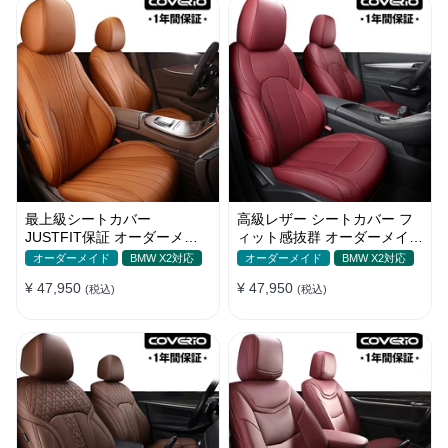
最上級シートカバー
高級レザー シートカバー フ
JUSTFIT保証 オーダーメイ
ィット感抜群 オーダーメイド
ド 防水レザー 7色 おしゃれ
5色 防水 耐摩耗性 全席セッ
オーダーメイド
BMW X2対応
オーダーメイド
BMW X2対応
全席セット
ト
¥ 47,950
¥ 47,950
(税込)
(税込)