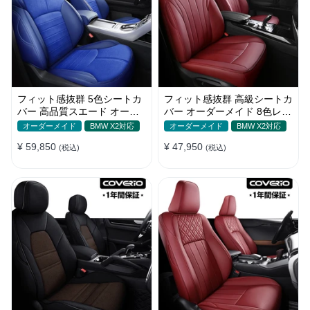
フィット感抜群 5色シートカ
フィット感抜群 高級シートカ
バー 高品質スエード オーダ
バー オーダーメイド 8色レザ
ーメイド 防汚防水 耐久性
ー 撥水・防水加工 全席セッ
オーダーメイド
BMW X2対応
オーダーメイド
BMW X2対応
ト
¥ 59,850
¥ 47,950
(税込)
(税込)