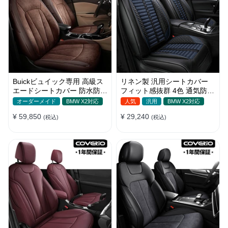
Buickビュイック専用 高級ス
リネン製 汎用シートカバー
エードシートカバー 防水防汚
フィット感抜群 4色 通気防水
手触り抜群 4色 オーダーメイ
耐摩耗性 軽/普自動車 SUV
オーダーメイド
BMW X2対応
人気
汎用
BMW X2対応
ド
¥ 59,850
¥ 29,240
(税込)
(税込)