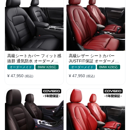
高級シートカバー フィット感
高級レザー シートカバー
抜群 通気防水 オーダーメイ
JUSTFIT保証 オーダーメイ
ド 6色 スポーツ感 全席セッ
ド 7色 防水 耐摩耗性 全席セ
オーダーメイド
BMW X2対応
オーダーメイド
BMW X2対応
ト
ット
¥ 47,950
¥ 47,950
(税込)
(税込)