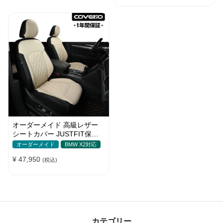
オーダーメイド 高級レザー
シートカバー JUSTFIT保証
防汚・防水 おしゃれ 全席セ
オーダーメイド
BMW X2対応
ット
¥ 47,950
(税込)
カテゴリー