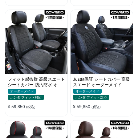
フィット感抜群 高級スエード
Justfit保証 シートカバー 高級
シートカバー 防汚防水 オー
スエード オーダーメイド ロ
ダーメイド 耐久性 全席セッ
ゴ入り 防汚防水 全席セット
オーダーメイド
オーダーメイド
ト
ホンダ フィット対応
ホンダ フィット対応
¥ 59,850
¥ 59,850
(税込)
(税込)