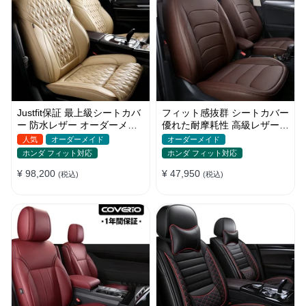
Justfit保証 最上級シートカバ
フィット感抜群 シートカバー
ー 防水レザー オーダーメイ
優れた耐摩耗性 高級レザー
ド 6色 おしゃれ 全席セット
オーダーメイド 防汚防水 お
人気
オーダーメイド
オーダーメイド
しゃれ
ホンダ フィット対応
ホンダ フィット対応
¥ 98,200
¥ 47,950
(税込)
(税込)