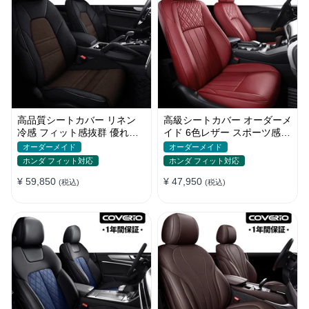
高品質シートカバー リネン
高級シートカバー オーダーメ
冷感 フィット感抜群 優れた
イド 6色レザー スポーツ感
通気性 オーダーメイド 水洗
耐摩耗性 軽/普自動車 SUV
オーダーメイド
オーダーメイド
い
ホンダ フィット対応
ホンダ フィット対応
¥ 59,850
¥ 47,950
(税込)
(税込)