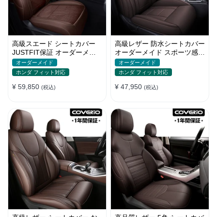
高級スエード シートカバー
高級レザー 防水シートカバー
JUSTFIT保証 オーダーメイ
オーダーメイド スポーツ感
ド 6色 防汚防水 オシャレ 全
通気性 耐久性 3色 全席セッ
オーダーメイド
オーダーメイド
席
ト
ホンダ フィット対応
ホンダ フィット対応
¥ 59,850
¥ 47,950
(税込)
(税込)