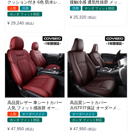
クッション付き 6色 防水レザ
接触冷感 通気性抜群 メッシ
ー 取付簡単 軽/普自動車
ュ生地 スポーツ感 軽/普自動
人気
汎用
汎用
ホンダ フィット対応
車
ホンダ フィット対応
¥ 25,320
(税込)
¥ 29,240
(税込)
高品質レザー 車シートカバー
高品質シートカバー
人気 フィット感抜群 オーダ
JUSTFIT保証 オーダーメイ
ーメイド おしゃれ 全席セッ
ド 12色レザー 防水 軽/普自動
人気
オーダーメイド
オーダーメイド
ト
車 SUV
ホンダ フィット対応
ホンダ フィット対応
¥ 47,950
¥ 47,950
(税込)
(税込)