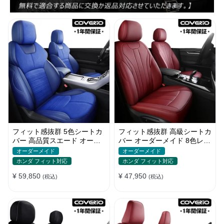
フィット感抜群 5色シートカ
フィット感抜群 高級シートカ
バー 高品質スエード オーダ
バー オーダーメイド 8色レザ
ーメイド 防汚防水 耐久性
ー 撥水・防水加工 全席セッ
オーダーメイド
オーダーメイド
ト
ホンダ フィット対応
ホンダ フィット対応
¥ 59,850
¥ 47,950
(税込)
(税込)