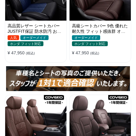
高品質レザー シートカバー
高級シートカバー 9色 優れた
JUSTFIT保証 防水防汚 おし
耐久性 フィット感抜群 オー
ゃれ 全席セット オーダーメ
ダーメイド 防水レザー おし
人気
オーダーメイド
オーダーメイド
イド
ゃれ
ホンダ フィット対応
ホンダ フィット対応
¥ 47,950
¥ 47,950
(税込)
(税込)