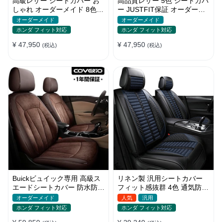
高級レザー シートカバー お
高品質レザー 5色 シートカバ
しゃれ オーダーメイド 8色
ー JUSTFIT保証 オーダーメ
通気防水 耐摩耗性 全席セッ
イド 防汚防水 優れた耐久性
オーダーメイド
オーダーメイド
ト
ホンダ フィット対応
ホンダ フィット対応
¥ 47,950
¥ 47,950
(税込)
(税込)
Buickビュイック専用 高級ス
リネン製 汎用シートカバー
エードシートカバー 防水防汚
フィット感抜群 4色 通気防水
手触り抜群 4色 オーダーメイ
耐摩耗性 軽/普自動車 SUV
オーダーメイド
人気
汎用
ド
ホンダ フィット対応
ホンダ フィット対応