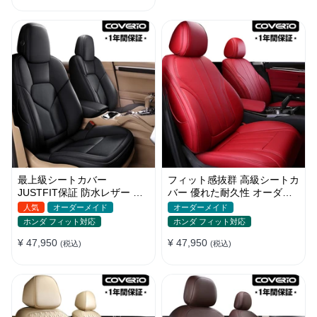
最上級シートカバー
フィット感抜群 高級シートカ
JUSTFIT保証 防水レザー オ
バー 優れた耐久性 オーダー
ーダーメイド 通気性 おしゃ
メイド 9色 防水レザー おし
人気
オーダーメイド
オーダーメイド
れ 全席セット
ゃれ
ホンダ フィット対応
ホンダ フィット対応
¥ 47,950
¥ 47,950
(税込)
(税込)