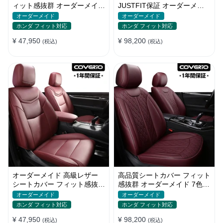
ィット感抜群 オーダーメイド
JUSTFIT保証 オーダーメイ
5色 防水 耐摩耗性 全席セッ
ド 防水レザー 通気性 おしゃ
オーダーメイド
オーダーメイド
ト
れ 全席セット
ホンダ フィット対応
ホンダ フィット対応
¥ 47,950
¥ 98,200
(税込)
(税込)
オーダーメイド 高級レザー
高品質シートカバー フィット
シートカバー フィット感抜群
感抜群 オーダーメイド 7色レ
防水防汚 おしゃれ 全席セッ
ザー 防水 軽/普自動車 SUV
オーダーメイド
オーダーメイド
ト
ホンダ フィット対応
ホンダ フィット対応
¥ 47,950
¥ 98,200
(税込)
(税込)