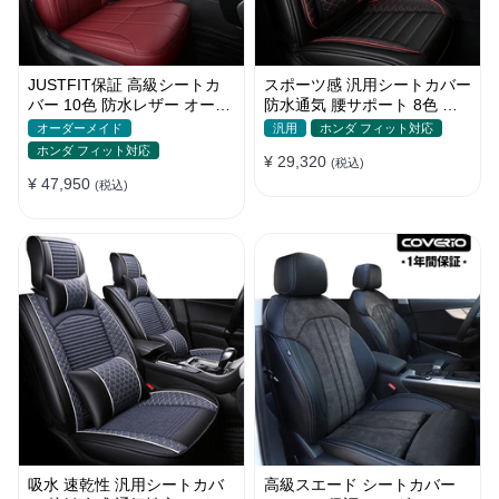
JUSTFIT保証 高級シートカ
スポーツ感 汎用シートカバー
バー 10色 防水レザー オーダ
防水通気 腰サポート 8色 耐
ーメイド おしゃれ 全席セッ
摩耗性 おしゃれ 全席セット
オーダーメイド
汎用
ホンダ フィット対応
ト
ホンダ フィット対応
¥ 29,320
(税込)
¥ 47,950
(税込)
吸水 速乾性 汎用シートカバ
高級スエード シートカバー