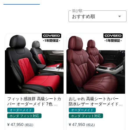
並び順
おすすめ順
フィット感抜群 高級シートカ
おしゃれ 高級シートカバー
バー オーダーメイド 7色 防
防水レザー オーダーメイド
水レザー おしゃれ 全席セッ
パンチング加工 9色 全席セッ
オーダーメイド
オーダーメイド
ト
ト
ホンダ フィット対応
ホンダ フィット対応
¥ 47,950
¥ 47,950
(税込)
(税込)