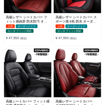
高級レザー シートカバー フ
高級レザー シートカバー ス
ィット感抜群 防水防汚 オー
ポーツ感 6色 防水 オーダー
ダーメイド おしゃれ 全席セ
メイド 耐久性 軽/普自動車
人気
オーダーメイド
人気
オーダーメイド
ット
SUV
ホンダ フィット対応
ホンダ フィット対応
¥ 47,950
¥ 47,950
(税込)
(税込)
高級シートカバー フィット感
高級レザー シートカバー