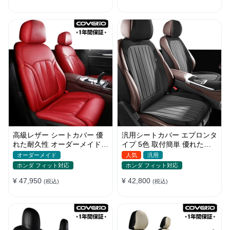
高級レザー シートカバー 優
汎用シートカバー エプロンタ
れた耐久性 オーダーメイド
イプ 5色 取付簡単 優れた耐
フィット感 防汚防水 おしゃ
摩耗性 おしゃれ 軽/普自動車
オーダーメイド
人気
汎用
れ
ホンダ フィット対応
ホンダ フィット対応
¥ 47,950
¥ 42,800
(税込)
(税込)