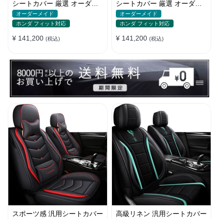
シートカバー 厳選 オーダー
シートカバー 厳選 オーダー
メイド 防水 汚れ防止 全席セ
メイド 防水 雰囲気 全席セッ
オーダーメイド
オーダーメイド
ット
ト
ホンダ フィット対応
ホンダ フィット対応
¥ 141,200
¥ 141,200
(税込)
(税込)
スポーツ感 汎用シートカバー
高級リネン 汎用シートカバー