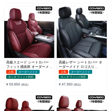
高級スエード シートカバー
高級レザー シートカバー オ
フィット感抜群 オーダーメイ
ーダーメイド ロゴ入り
ド 耐久性 オシャレ 全席セッ
JUSTFIT保証 耐摩耗性 全席
人気
オーダーメイド
人気
オーダーメイド
ト
セット
ホンダ フィット対応
ホンダ フィット対応
¥ 59,850
¥ 47,950
(税込)
(税込)