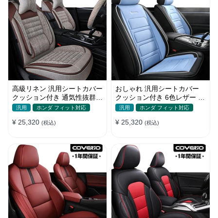
高級リネン 汎用シートカバー
おしゃれ 汎用シートカバー
クッション付き 通気性抜群
クッション付き 6色レザー 防
接触冷感 軽/普自動車
水防汚 耐久性 軽/普自動車
汎用
ホンダ フィット対応
汎用
ホンダ フィット対応
SUV
¥ 25,320
¥ 25,320
(税込)
(税込)