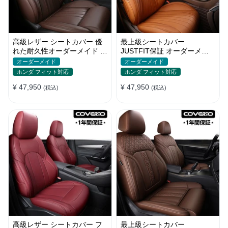
高級レザー シートカバー 優
最上級シートカバー
れた耐久性オーダーメイド フ
JUSTFIT保証 オーダーメイ
ィット感 防汚防水 おしゃれ
ド 防水レザー 7色 おしゃれ
オーダーメイド
オーダーメイド
全席セット
ホンダ フィット対応
ホンダ フィット対応
¥ 47,950
¥ 47,950
(税込)
(税込)
高級レザー シートカバー フ
最上級シートカバー