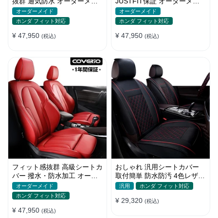
抜群 通気防水 オーダーメイ
JUSTFIT保証 オーダーメイ
ド 6色 スポーツ感 全席セッ
ド 7色 防水 耐摩耗性 全席セ
オーダーメイド
オーダーメイド
ト
ット
ホンダ フィット対応
ホンダ フィット対応
¥ 47,950
¥ 47,950
(税込)
(税込)
フィット感抜群 高級シートカ
おしゃれ 汎用シートカバー
バー 撥水・防水加工 オーダ
取付簡単 防水防汚 4色レザー
ーメイド 6色レザー 全席セッ
耐久性抜群 軽/普自動車 SUV
オーダーメイド
汎用
ホンダ フィット対応
ト
ホンダ フィット対応
¥ 29,320
(税込)
¥ 47,950
(税込)