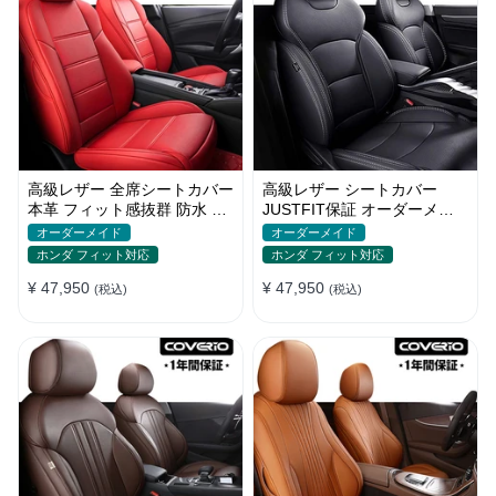
高級レザー 全席シートカバー
高級レザー シートカバー
本革 フィット感抜群 防水 お
JUSTFIT保証 オーダーメイ
しゃれ 4色 オーダーメイド
ド 取付簡単 通気防水 おしゃ
オーダーメイド
オーダーメイド
れ
ホンダ フィット対応
ホンダ フィット対応
¥ 47,950
¥ 47,950
(税込)
(税込)