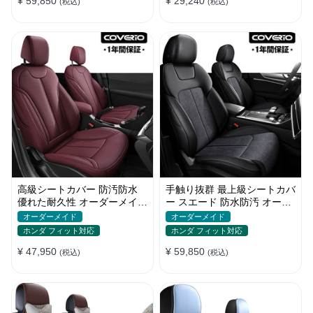
¥ 59,850
¥ 29,240
(税込)
(税込)
高級シートカバー 防汚防水
手触り抜群 最上級シートカバ
優れた耐久性 オーダーメイド
ー スエード 防水防汚 オーダ
オシャレ 軽/普自動車 SUV
ーメイド おしゃれ 全席セッ
オーダーメイド
オーダーメイド
ト
ホンダ フィット対応
ホンダ フィット対応
¥ 47,950
¥ 59,850
(税込)
(税込)