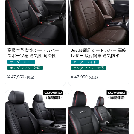
高級本革 防水シートカバー
Justfit保証 シートカバー 高級
スポーツ感 通気性 耐久性 オ
レザー 取付簡単 通気防水 お
ーダーメイド 4色 全席セット
しゃれ オーダーメイド 全席
オーダーメイド
オーダーメイド
セット
ホンダ フィット対応
ホンダ フィット対応
¥ 47,950
¥ 47,950
(税込)
(税込)