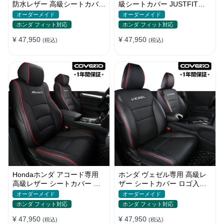
防水レザー 高級シートカバー
級シートカバー JUSTFIT保
かっこいい オーダーメイド
証 スポーツ感 通気防水 全席
オーダーメイド
オーダーメイド
セット
ホンダ フィット対応
ホンダ フィット対応
¥ 47,950
¥ 47,950
(税込)
(税込)
Hondaホンダ アコード専用
ホンダ ヴェゼル専用 高級レ
高級レザー シートカバー ロ
ザー シートカバー ロゴ入り
ゴ入り 通気防水 耐久性 4色
防水 おしゃれ 7色 全席セッ
オーダーメイド
オーダーメイド
全席セット
ト
ホンダ フィット対応
ホンダ フィット対応
¥ 47,950
¥ 47,950
(税込)
(税込)