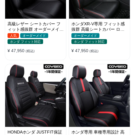
高級レザー シートカバー フ
ホンダXR-V専用 フィット感
ィット感抜群 オーダーメイド
抜群 高級シートカバー ロゴ
6色 通気防水 耐久性 全席セ
入り 防水防汚 全席セット
人気
オーダーメイド
オーダーメイド
ット
ホンダ フィット対応
ホンダ フィット対応
¥ 47,950
¥ 47,950
(税込)
(税込)
HONDAホンダ JUSTFIT保証
ホンダ専用 車種専用設計 高