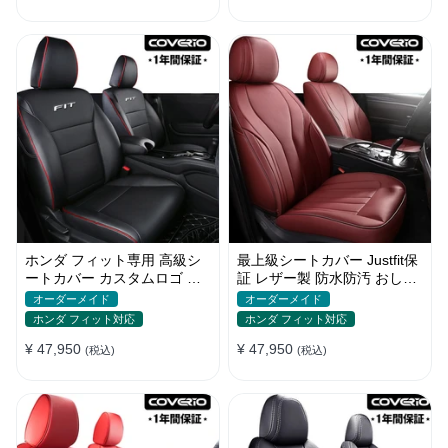
ホンダ フィット専用 高級シ
最上級シートカバー Justfit保
ートカバー カスタムロゴ 防
証 レザー製 防水防汚 おしゃ
水レザー おしゃれ 全席セッ
れ オーダーメイド 全席セッ
オーダーメイド
オーダーメイド
ト
ト
ホンダ フィット対応
ホンダ フィット対応
¥ 47,950
¥ 47,950
(税込)
(税込)