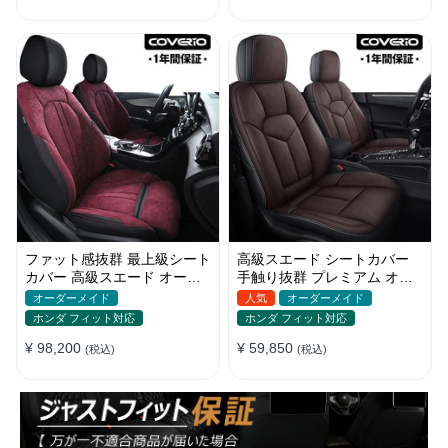
ファット感抜群 最上級シート
高級スエード シートカバー
カバー 高級スエード オーダ
手触り抜群 プレミアム オー
ーメイド防水仕様 全席セット
ダーメイド 防水防汚 全席セ
オーダーメイド
人気
オーダーメイド
ット
ホンダ フィット対応
ホンダ フィット対応
¥ 98,200
¥ 59,850
(税込)
(税込)