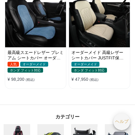
最高級スエードレザー プレミ
オーダーメイド 高級レザー
アム シートカバー オーダー
シートカバー JUSTFIT保証
メイド かわいい 全車種対応
防汚・防水 おしゃれ 全席セ
人気
オーダーメイド
オーダーメイド
ット
ホンダ フィット対応
ホンダ フィット対応
¥ 98,200
¥ 47,950
(税込)
(税込)
カテゴリー
ヘルプ