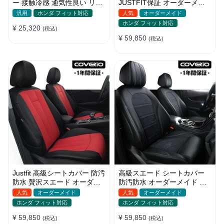
ー 接触冷感 通気性良い リネ
JUSTFIT保証 オーダーメイ
ン 耐久性 おしゃれ 全席セッ
ド ロゴ入り 耐摩耗性 全席セ
汎用
ホンダ フィット対応
人気
オーダーメイド
ト
ット
ホンダ フィット対応
¥ 25,320
(税込)
¥ 59,850
(税込)
Justfit 高級シートカバー 防汚
高級スエード シートカバー
防水 贅沢スエード オーダー
防汚防水 オーダーメイド 優
メイド オシャレ 全席セット
れた耐久性 オシャレ 全席セ
人気
オーダーメイド
人気
オーダーメイド
ット
ホンダ フィット対応
ホンダ フィット対応
¥ 59,850
¥ 59,850
(税込)
(税込)