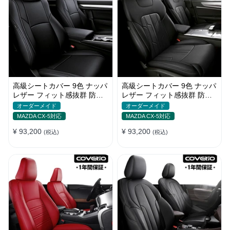
高級シートカバー 9色 ナッパ
高級シートカバー 9色 ナッパ
レザー フィット感抜群 防水
レザー フィット感抜群 防水
防汚 オーダーメイド 全席セ
防汚 オーダーメイド 全席セ
オーダーメイド
オーダーメイド
ット
ット
MAZDA CX-5対応
MAZDA CX-5対応
¥ 93,200
¥ 93,200
(税込)
(税込)