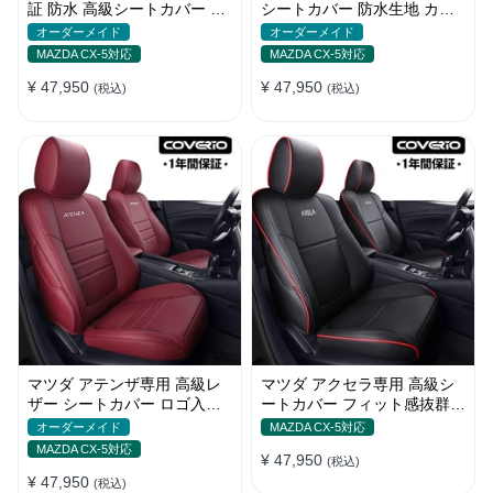
証 防水 高級シートカバー カ
シートカバー 防水生地 カス
スタムロゴ 全席セット おす
タムロゴ おしゃれ 全席セッ
オーダーメイド
オーダーメイド
すめ
ト
MAZDA CX-5対応
MAZDA CX-5対応
¥ 47,950
¥ 47,950
(税込)
(税込)
マツダ アテンザ専用 高級レ
マツダ アクセラ専用 高級シ
ザー シートカバー ロゴ入り
ートカバー フィット感抜群
4色 防水 スポーツ感 全席セ
防水 カスタムロゴ 全席セッ
オーダーメイド
MAZDA CX-5対応
ット
ト
MAZDA CX-5対応
¥ 47,950
(税込)
¥ 47,950
(税込)