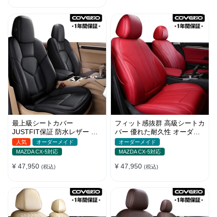
最上級シートカバー
フィット感抜群 高級シートカ
JUSTFIT保証 防水レザー オ
バー 優れた耐久性 オーダー
ーダーメイド 通気性 おしゃ
メイド 9色 防水レザー おし
人気
オーダーメイド
オーダーメイド
れ 全席セット
ゃれ
MAZDA CX-5対応
MAZDA CX-5対応
¥ 47,950
¥ 47,950
(税込)
(税込)