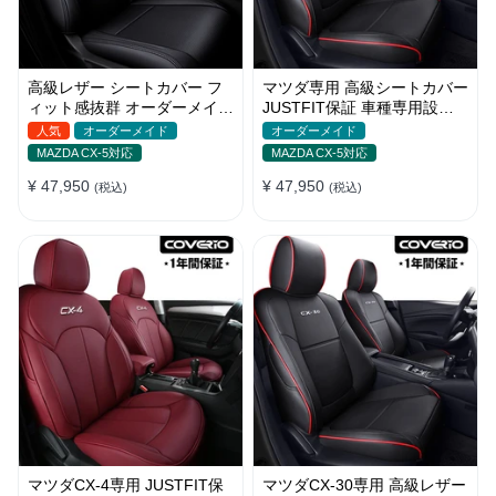
高級レザー シートカバー フ
マツダ専用 高級シートカバー
ィット感抜群 オーダーメイド
JUSTFIT保証 車種専用設計
6色 通気防水 耐久性 全席セ
防水レザー おしゃれ 全席セ
人気
オーダーメイド
オーダーメイド
ット
ット
MAZDA CX-5対応
MAZDA CX-5対応
¥ 47,950
¥ 47,950
(税込)
(税込)
マツダCX-4専用 JUSTFIT保
マツダCX-30専用 高級レザー