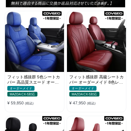
フィット感抜群 5色シートカ
フィット感抜群 高級シートカ
バー 高品質スエード オーダ
バー オーダーメイド 8色レザ
ーメイド 防汚防水 耐久性
ー 撥水・防水加工 全席セッ
オーダーメイド
オーダーメイド
ト
MAZDA CX-5対応
MAZDA CX-5対応
¥ 59,850
¥ 47,950
(税込)
(税込)