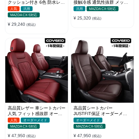
クッション付き 6色 防水レザ
接触冷感 通気性抜群 メッシ
ー 取付簡単 軽/普自動車
ュ生地 スポーツ感 軽/普自動
人気
汎用
汎用
MAZDA CX-5対応
車
MAZDA CX-5対応
¥ 25,320
(税込)
¥ 29,240
(税込)
高品質レザー 車シートカバー
高品質シートカバー
人気 フィット感抜群 オーダ
JUSTFIT保証 オーダーメイ
ーメイド おしゃれ 全席セッ
ド 12色レザー 防水 軽/普自動
人気
オーダーメイド
オーダーメイド
ト
車 SUV
MAZDA CX-5対応
MAZDA CX-5対応
¥ 47,950
¥ 47,950
(税込)
(税込)