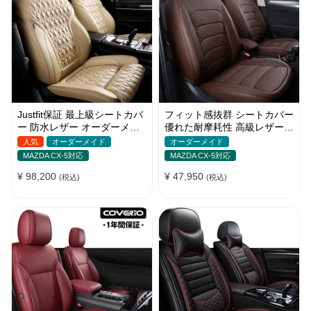
Justfit保証 最上級シートカバ
フィット感抜群 シートカバー
ー 防水レザー オーダーメイ
優れた耐摩耗性 高級レザー
ド 6色 おしゃれ 全席セット
オーダーメイド 防汚防水 お
人気
オーダーメイド
オーダーメイド
しゃれ
MAZDA CX-5対応
MAZDA CX-5対応
¥ 98,200
¥ 47,950
(税込)
(税込)