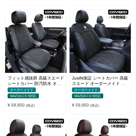
フィット感抜群 高級スエード
Justfit保証 シートカバー 高級
シートカバー 防汚防水 オー
スエード オーダーメイド ロ
ダーメイド 耐久性 全席セッ
ゴ入り 防汚防水 全席セット
オーダーメイド
オーダーメイド
ト
MAZDA CX-5対応
MAZDA CX-5対応
¥ 59,850
¥ 59,850
(税込)
(税込)