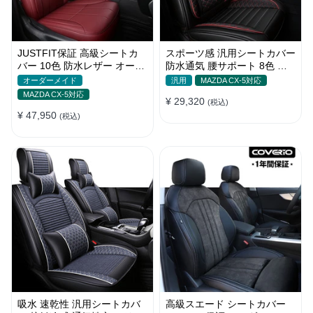
JUSTFIT保証 高級シートカ
スポーツ感 汎用シートカバー
バー 10色 防水レザー オーダ
防水通気 腰サポート 8色 耐
ーメイド おしゃれ 全席セッ
摩耗性 おしゃれ 全席セット
オーダーメイド
汎用
MAZDA CX-5対応
ト
MAZDA CX-5対応
¥ 29,320
(税込)
¥ 47,950
(税込)
吸水 速乾性 汎用シートカバ
高級スエード シートカバー