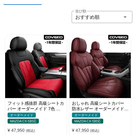
並び順
おすすめ順
フィット感抜群 高級シートカ
おしゃれ 高級シートカバー
バー オーダーメイド 7色 防
防水レザー オーダーメイド
水レザー おしゃれ 全席セッ
パンチング加工 9色 全席セッ
オーダーメイド
オーダーメイド
ト
ト
MAZDA CX-5対応
MAZDA CX-5対応
¥ 47,950
¥ 47,950
(税込)
(税込)