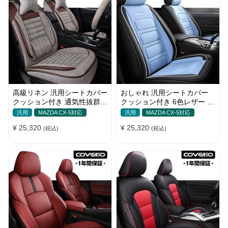
高級リネン 汎用シートカバー
おしゃれ 汎用シートカバー
クッション付き 通気性抜群
クッション付き 6色レザー 防
接触冷感 軽/普自動車
水防汚 耐久性 軽/普自動車
汎用
MAZDA CX-5対応
汎用
MAZDA CX-5対応
SUV
¥ 25,320
¥ 25,320
(税込)
(税込)