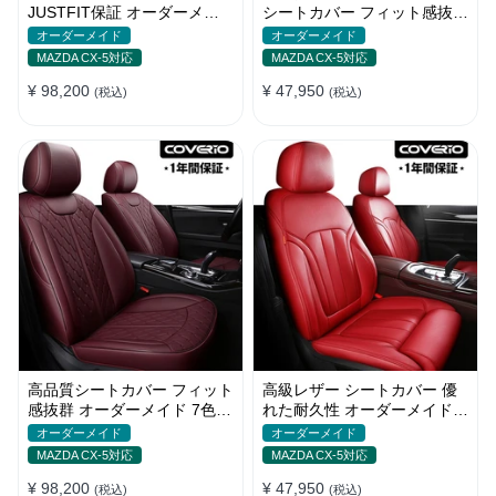
JUSTFIT保証 オーダーメイ
シートカバー フィット感抜群
ド 防水レザー 通気性 おしゃ
防水防汚 おしゃれ 全席セッ
オーダーメイド
オーダーメイド
れ 全席セット
ト
MAZDA CX-5対応
MAZDA CX-5対応
¥ 98,200
¥ 47,950
(税込)
(税込)
高品質シートカバー フィット
高級レザー シートカバー 優
感抜群 オーダーメイド 7色レ
れた耐久性 オーダーメイド
ザー 防水 軽/普自動車 SUV
フィット感 防汚防水 おしゃ
オーダーメイド
オーダーメイド
れ
MAZDA CX-5対応
MAZDA CX-5対応
¥ 98,200
¥ 47,950
(税込)
(税込)