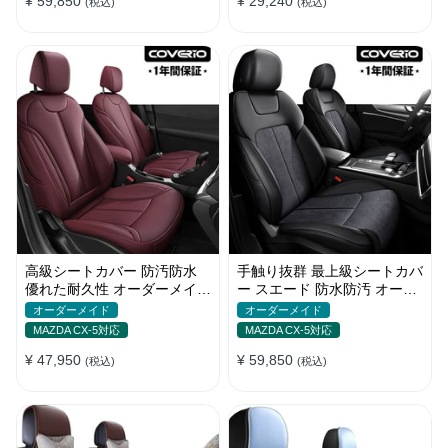
¥ 59,850
¥ 29,240
(税込)
(税込)
高級シートカバー 防汚防水
手触り抜群 最上級シートカバ
優れた耐久性 オーダーメイド
ー スエード 防水防汚 オーダ
オシャレ 軽/普自動車 SUV
ーメイド おしゃれ 全席セッ
オーダーメイド
オーダーメイド
ト
MAZDA CX-5対応
MAZDA CX-5対応
¥ 47,950
¥ 59,850
(税込)
(税込)