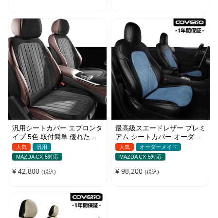
汎用シートカバー エプロンタ
最高級スエードレザー プレミ
イプ 5色 取付簡単 優れた耐
アム シートカバー オーダー
摩耗性 おしゃれ 軽/普自動車
メイド かわいい 全車種対応
人気
汎用
人気
オーダーメイド
MAZDA CX-5対応
MAZDA CX-5対応
¥ 42,800
¥ 98,200
(税込)
(税込)