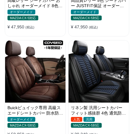
高級レザー シートカバー お
高品質レザー 5色 シートカバ
しゃれ オーダーメイド 8色
ー JUSTFIT保証 オーダーメ
通気防水 耐摩耗性 全席セッ
イド 防汚防水 優れた耐久性
オーダーメイド
オーダーメイド
ト
MAZDA CX-5対応
MAZDA CX-5対応
¥ 47,950
¥ 47,950
(税込)
(税込)
Buickビュイック専用 高級ス
リネン製 汎用シートカバー
エードシートカバー 防水防汚
フィット感抜群 4色 通気防水
手触り抜群 4色 オーダーメイ
耐摩耗性 軽/普自動車 SUV
オーダーメイド
人気
汎用
ド
MAZDA CX-5対応
MAZDA CX-5対応