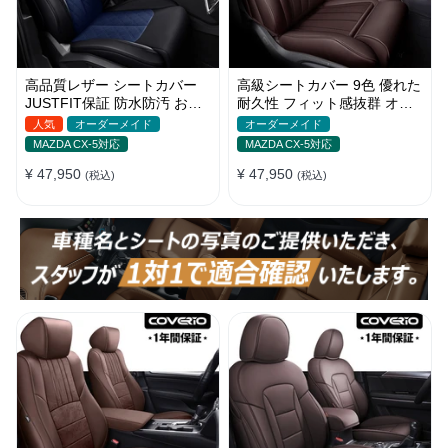
高品質レザー シートカバー
高級シートカバー 9色 優れた
JUSTFIT保証 防水防汚 おし
耐久性 フィット感抜群 オー
ゃれ 全席セット オーダーメ
ダーメイド 防水レザー おし
人気
オーダーメイド
オーダーメイド
イド
ゃれ
MAZDA CX-5対応
MAZDA CX-5対応
¥ 47,950
¥ 47,950
(税込)
(税込)