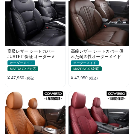
高級レザー シートカバー
高級レザー シートカバー 優
JUSTFIT保証 オーダーメイ
れた耐久性オーダーメイド フ
ド 取付簡単 通気防水 おしゃ
ィット感 防汚防水 おしゃれ
オーダーメイド
オーダーメイド
れ
MAZDA CX-5対応
MAZDA CX-5対応
¥ 47,950
¥ 47,950
(税込)
(税込)