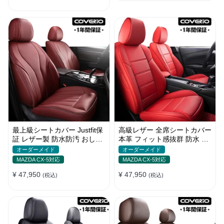
最上級シートカバー Justfit保
高級レザー 全席シートカバー
証 レザー製 防水防汚 おしゃ
本革 フィット感抜群 防水 お
れ オーダーメイド 全席セッ
しゃれ 4色 オーダーメイド
オーダーメイド
オーダーメイド
ト
MAZDA CX-5対応
MAZDA CX-5対応
¥ 47,950
¥ 47,950
(税込)
(税込)