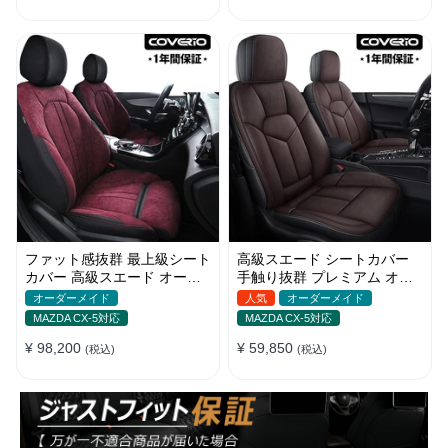
ファット感抜群 最上級シート
高級スエード シートカバー
カバー 高級スエード オーダ
手触り抜群 プレミアム オー
ーメイド防水仕様 全席セット
ダーメイド 防水防汚 全席セ
オーダーメイド
人気
オーダーメイド
ット
MAZDA CX-5対応
MAZDA CX-5対応
¥ 98,200
¥ 59,850
(税込)
(税込)