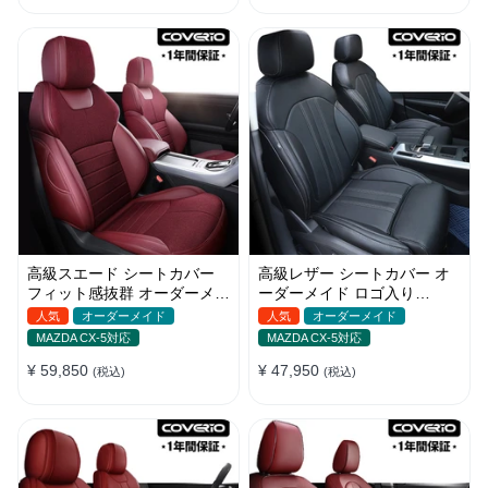
高級スエード シートカバー
高級レザー シートカバー オ
フィット感抜群 オーダーメイ
ーダーメイド ロゴ入り
ド 耐久性 オシャレ 全席セッ
JUSTFIT保証 耐摩耗性 全席
人気
オーダーメイド
人気
オーダーメイド
ト
セット
MAZDA CX-5対応
MAZDA CX-5対応
¥ 59,850
¥ 47,950
(税込)
(税込)