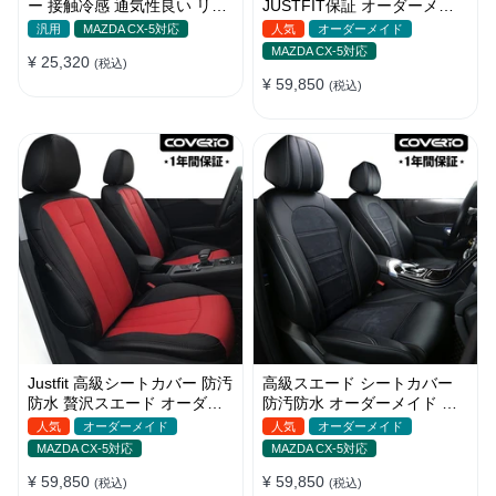
ー 接触冷感 通気性良い リネ
JUSTFIT保証 オーダーメイ
ン 耐久性 おしゃれ 全席セッ
ド ロゴ入り 耐摩耗性 全席セ
汎用
MAZDA CX-5対応
人気
オーダーメイド
ト
ット
MAZDA CX-5対応
¥ 25,320
(税込)
¥ 59,850
(税込)
Justfit 高級シートカバー 防汚
高級スエード シートカバー
防水 贅沢スエード オーダー
防汚防水 オーダーメイド 優
メイド オシャレ 全席セット
れた耐久性 オシャレ 全席セ
人気
オーダーメイド
人気
オーダーメイド
ット
MAZDA CX-5対応
MAZDA CX-5対応
¥ 59,850
¥ 59,850
(税込)
(税込)