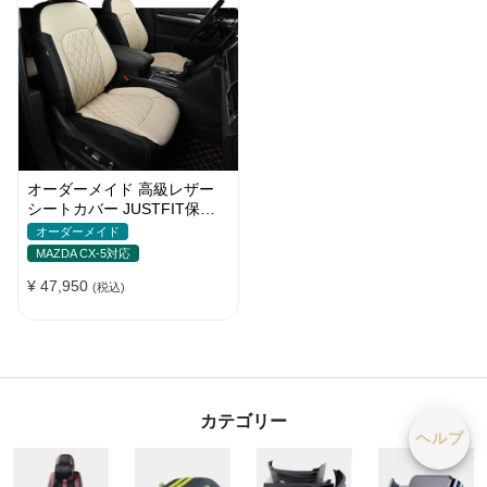
オーダーメイド 高級レザー
シートカバー JUSTFIT保証
防汚・防水 おしゃれ 全席セ
オーダーメイド
ット
MAZDA CX-5対応
¥ 47,950
(税込)
カテゴリー
ヘルプ