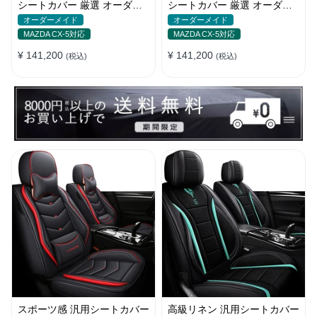
シートカバー 厳選 オーダー
シートカバー 厳選 オーダー
メイド 防水 汚れ防止 全席セ
メイド 防水 雰囲気 全席セッ
オーダーメイド
オーダーメイド
ット
ト
MAZDA CX-5対応
MAZDA CX-5対応
¥ 141,200
¥ 141,200
(税込)
(税込)
スポーツ感 汎用シートカバー
高級リネン 汎用シートカバー