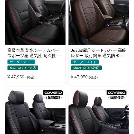
高級本革 防水シートカバー
Justfit保証 シートカバー 高級
スポーツ感 通気性 耐久性 オ
レザー 取付簡単 通気防水 お
ーダーメイド 4色 全席セット
しゃれ オーダーメイド 全席
オーダーメイド
オーダーメイド
セット
MAZDA CX-5対応
MAZDA CX-5対応
¥ 47,950
¥ 47,950
(税込)
(税込)