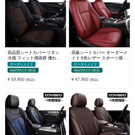
高品質シートカバー リネン
高級シートカバー オーダーメ
冷感 フィット感抜群 優れた
イド 6色レザー スポーツ感
通気性 オーダーメイド 水洗
耐摩耗性 軽/普自動車 SUV
オーダーメイド
オーダーメイド
い
MAZDA CX-5対応
MAZDA CX-5対応
¥ 59,850
¥ 47,950
(税込)
(税込)