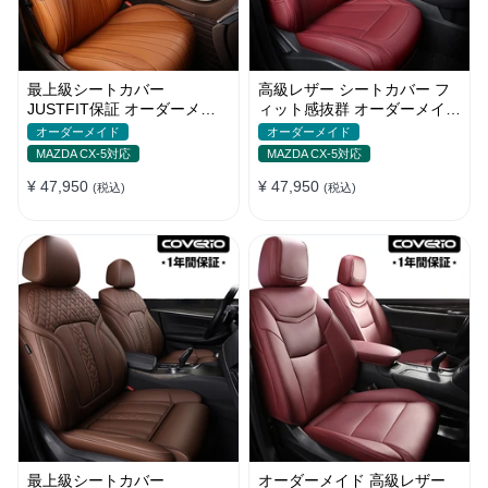
最上級シートカバー
高級レザー シートカバー フ
JUSTFIT保証 オーダーメイ
ィット感抜群 オーダーメイド
ド 防水レザー 7色 おしゃれ
5色 防水 耐摩耗性 全席セッ
オーダーメイド
オーダーメイド
全席セット
ト
MAZDA CX-5対応
MAZDA CX-5対応
¥ 47,950
¥ 47,950
(税込)
(税込)
最上級シートカバー
オーダーメイド 高級レザー