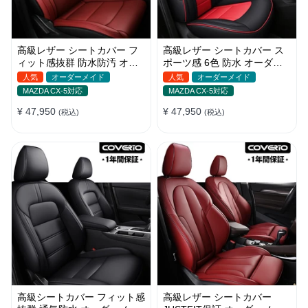
高級レザー シートカバー フ
高級レザー シートカバー ス
ィット感抜群 防水防汚 オー
ポーツ感 6色 防水 オーダー
ダーメイド おしゃれ 全席セ
メイド 耐久性 軽/普自動車
人気
オーダーメイド
人気
オーダーメイド
ット
SUV
MAZDA CX-5対応
MAZDA CX-5対応
¥ 47,950
¥ 47,950
(税込)
(税込)
高級シートカバー フィット感
高級レザー シートカバー