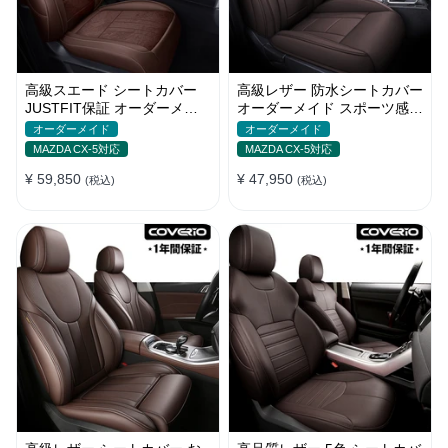
高級スエード シートカバー
高級レザー 防水シートカバー
JUSTFIT保証 オーダーメイ
オーダーメイド スポーツ感
ド 6色 防汚防水 オシャレ 全
通気性 耐久性 3色 全席セッ
オーダーメイド
オーダーメイド
席
ト
MAZDA CX-5対応
MAZDA CX-5対応
¥ 59,850
¥ 47,950
(税込)
(税込)