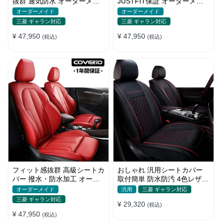
抜群 通気防水 オーダーメイ
JUSTFIT保証 オーダーメイ
ド 6色 スポーツ感 全席セッ
ド 7色 防水 耐摩耗性 全席セ
オーダーメイド
オーダーメイド
ト
ット
三菱 ギャラン対応
三菱 ギャラン対応
¥ 47,950
¥ 47,950
(税込)
(税込)
フィット感抜群 高級シートカ
おしゃれ 汎用シートカバー
バー 撥水・防水加工 オーダ
取付簡単 防水防汚 4色レザー
ーメイド 6色レザー 全席セッ
耐久性抜群 軽/普自動車 SUV
オーダーメイド
汎用
三菱 ギャラン対応
ト
三菱 ギャラン対応
¥ 29,320
(税込)
¥ 47,950
(税込)