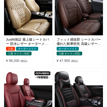
Justfit保証 最上級シートカバ
フィット感抜群 シートカバー
ー 防水レザー オーダーメイ
優れた耐摩耗性 高級レザー
ド 6色 おしゃれ 全席セット
オーダーメイド 防汚防水 お
人気
オーダーメイド
オーダーメイド
しゃれ
三菱 ギャラン対応
三菱 ギャラン対応
¥ 98,200
¥ 47,950
(税込)
(税込)