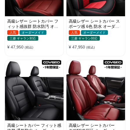
高級レザー シートカバー フ
高級レザー シートカバー ス
ィット感抜群 防水防汚 オー
ポーツ感 6色 防水 オーダー
ダーメイド おしゃれ 全席セ
メイド 耐久性 軽/普自動車
人気
オーダーメイド
人気
オーダーメイド
ット
SUV
三菱 ギャラン対応
三菱 ギャラン対応
¥ 47,950
¥ 47,950
(税込)
(税込)
高級シートカバー フィット感
高級レザー シートカバー