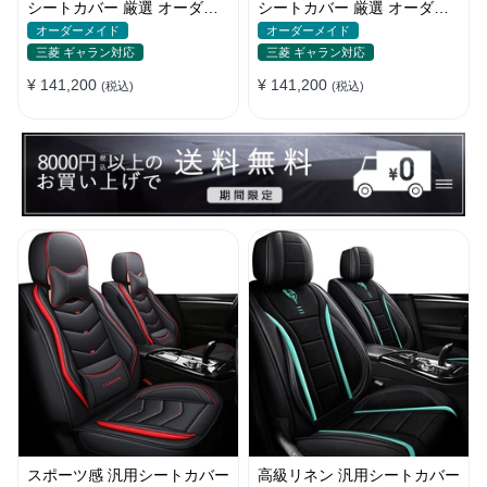
シートカバー 厳選 オーダー
シートカバー 厳選 オーダー
メイド 防水 汚れ防止 全席セ
メイド 防水 雰囲気 全席セッ
オーダーメイド
オーダーメイド
ット
ト
三菱 ギャラン対応
三菱 ギャラン対応
¥ 141,200
¥ 141,200
(税込)
(税込)
スポーツ感 汎用シートカバー
高級リネン 汎用シートカバー