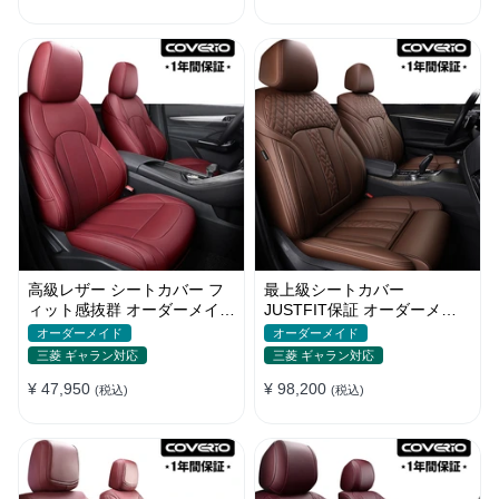
高級レザー シートカバー フ
最上級シートカバー
ィット感抜群 オーダーメイド
JUSTFIT保証 オーダーメイ
5色 防水 耐摩耗性 全席セッ
ド 防水レザー 通気性 おしゃ
オーダーメイド
オーダーメイド
ト
れ 全席セット
三菱 ギャラン対応
三菱 ギャラン対応
¥ 47,950
¥ 98,200
(税込)
(税込)