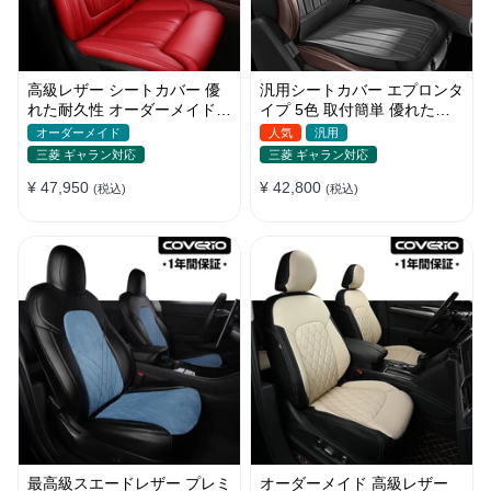
高級レザー シートカバー 優
汎用シートカバー エプロンタ
れた耐久性 オーダーメイド
イプ 5色 取付簡単 優れた耐
フィット感 防汚防水 おしゃ
摩耗性 おしゃれ 軽/普自動車
オーダーメイド
人気
汎用
れ
三菱 ギャラン対応
三菱 ギャラン対応
¥ 47,950
¥ 42,800
(税込)
(税込)
最高級スエードレザー プレミ
オーダーメイド 高級レザー