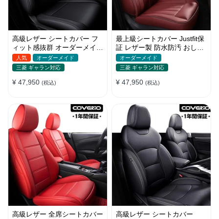
高級レザー シートカバー フ
最上級シートカバー Justfit保
ィット感抜群 オーダーメイド
証 レザー製 防水防汚 おしゃ
6色 通気防水 耐久性 全席セ
れ オーダーメイド 全席セッ
人気
オーダーメイド
オーダーメイド
ット
ト
三菱 ギャラン対応
三菱 ギャラン対応
¥ 47,950
¥ 47,950
(税込)
(税込)
高級レザー 全席シートカバー
高級レザー シートカバー