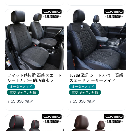
フィット感抜群 高級スエード
Justfit保証 シートカバー 高級
シートカバー 防汚防水 オー
スエード オーダーメイド ロ
ダーメイド 耐久性 全席セッ
ゴ入り 防汚防水 全席セット
オーダーメイド
オーダーメイド
ト
三菱 ギャラン対応
三菱 ギャラン対応
¥ 59,850
¥ 59,850
(税込)
(税込)