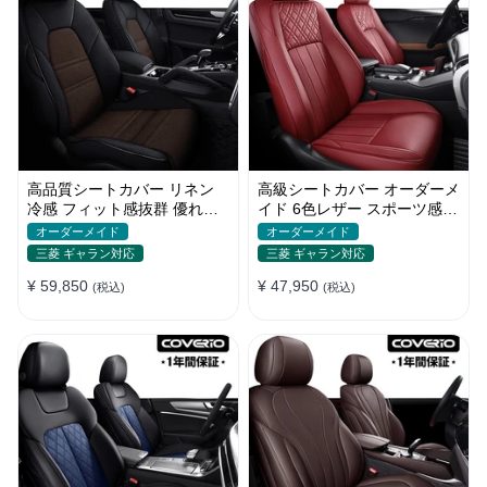
高品質シートカバー リネン
高級シートカバー オーダーメ
冷感 フィット感抜群 優れた
イド 6色レザー スポーツ感
通気性 オーダーメイド 水洗
耐摩耗性 軽/普自動車 SUV
オーダーメイド
オーダーメイド
い
三菱 ギャラン対応
三菱 ギャラン対応
¥ 59,850
¥ 47,950
(税込)
(税込)