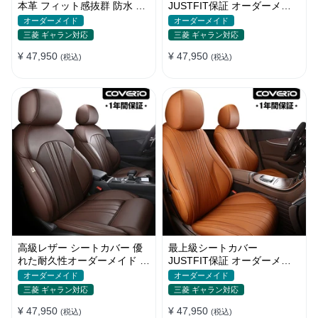
本革 フィット感抜群 防水 お
JUSTFIT保証 オーダーメイ
しゃれ 4色 オーダーメイド
ド 取付簡単 通気防水 おしゃ
オーダーメイド
オーダーメイド
れ
三菱 ギャラン対応
三菱 ギャラン対応
¥ 47,950
¥ 47,950
(税込)
(税込)
高級レザー シートカバー 優
最上級シートカバー
れた耐久性オーダーメイド フ
JUSTFIT保証 オーダーメイ
ィット感 防汚防水 おしゃれ
ド 防水レザー 7色 おしゃれ
オーダーメイド
オーダーメイド
全席セット
三菱 ギャラン対応
三菱 ギャラン対応
¥ 47,950
¥ 47,950
(税込)
(税込)