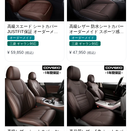
高級スエード シートカバー
高級レザー 防水シートカバー
JUSTFIT保証 オーダーメイ
オーダーメイド スポーツ感
ド 6色 防汚防水 オシャレ 全
通気性 耐久性 3色 全席セッ
オーダーメイド
オーダーメイド
席
ト
三菱 ギャラン対応
三菱 ギャラン対応
¥ 59,850
¥ 47,950
(税込)
(税込)