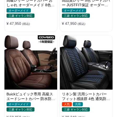
高級レザー シートカバー お
高品質レザー 5色 シートカバ
しゃれ オーダーメイド 8色
ー JUSTFIT保証 オーダーメ
通気防水 耐摩耗性 全席セッ
イド 防汚防水 優れた耐久性
オーダーメイド
オーダーメイド
ト
三菱 ギャラン対応
三菱 ギャラン対応
¥ 47,950
¥ 47,950
(税込)
(税込)
Buickビュイック専用 高級ス
リネン製 汎用シートカバー
エードシートカバー 防水防汚
フィット感抜群 4色 通気防水
手触り抜群 4色 オーダーメイ
耐摩耗性 軽/普自動車 SUV
オーダーメイド
人気
汎用
ド
三菱 ギャラン対応
三菱 ギャラン対応