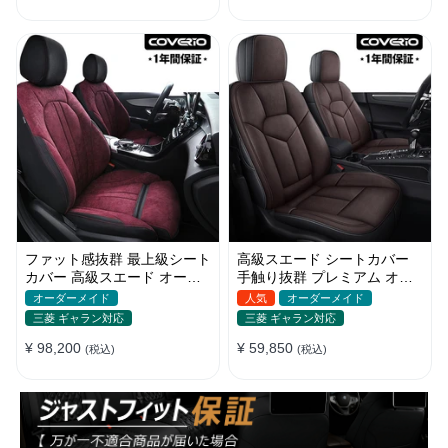
ファット感抜群 最上級シート
高級スエード シートカバー
カバー 高級スエード オーダ
手触り抜群 プレミアム オー
ーメイド防水仕様 全席セット
ダーメイド 防水防汚 全席セ
オーダーメイド
人気
オーダーメイド
ット
三菱 ギャラン対応
三菱 ギャラン対応
¥ 98,200
¥ 59,850
(税込)
(税込)