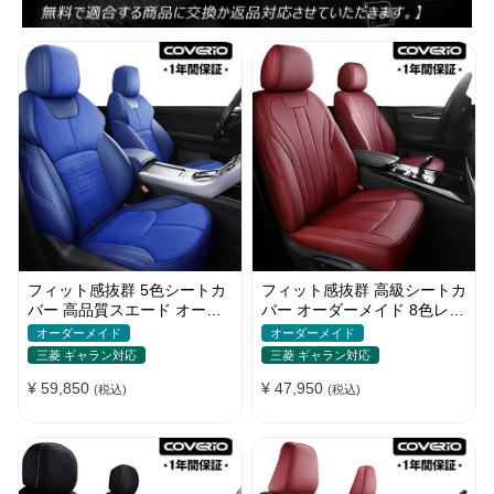
フィット感抜群 5色シートカ
フィット感抜群 高級シートカ
バー 高品質スエード オーダ
バー オーダーメイド 8色レザ
ーメイド 防汚防水 耐久性
ー 撥水・防水加工 全席セッ
オーダーメイド
オーダーメイド
ト
三菱 ギャラン対応
三菱 ギャラン対応
¥ 59,850
¥ 47,950
(税込)
(税込)