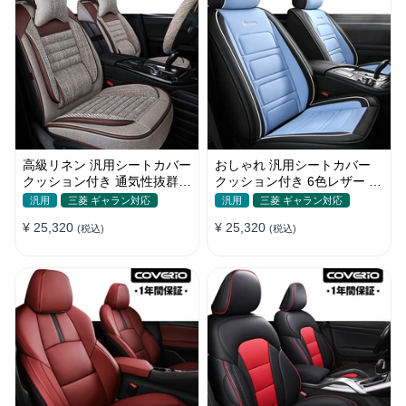
高級リネン 汎用シートカバー
おしゃれ 汎用シートカバー
クッション付き 通気性抜群
クッション付き 6色レザー 防
接触冷感 軽/普自動車
水防汚 耐久性 軽/普自動車
汎用
三菱 ギャラン対応
汎用
三菱 ギャラン対応
SUV
¥ 25,320
¥ 25,320
(税込)
(税込)