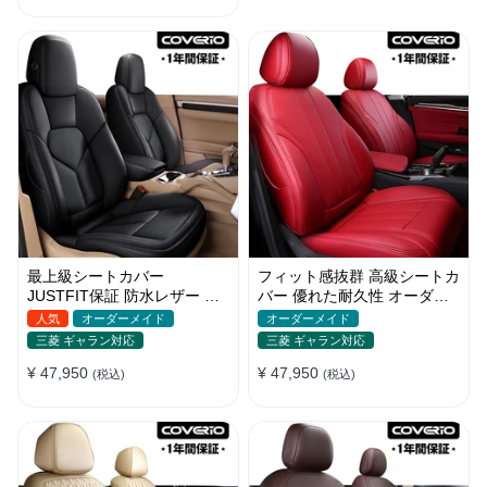
最上級シートカバー
フィット感抜群 高級シートカ
JUSTFIT保証 防水レザー オ
バー 優れた耐久性 オーダー
ーダーメイド 通気性 おしゃ
メイド 9色 防水レザー おし
人気
オーダーメイド
オーダーメイド
れ 全席セット
ゃれ
三菱 ギャラン対応
三菱 ギャラン対応
¥ 47,950
¥ 47,950
(税込)
(税込)