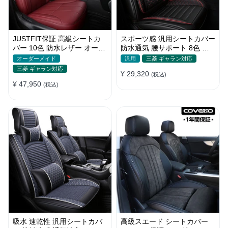
JUSTFIT保証 高級シートカ
スポーツ感 汎用シートカバー
バー 10色 防水レザー オーダ
防水通気 腰サポート 8色 耐
ーメイド おしゃれ 全席セッ
摩耗性 おしゃれ 全席セット
オーダーメイド
汎用
三菱 ギャラン対応
ト
三菱 ギャラン対応
¥ 29,320
(税込)
¥ 47,950
(税込)
吸水 速乾性 汎用シートカバ
高級スエード シートカバー