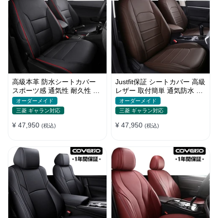
高級本革 防水シートカバー
Justfit保証 シートカバー 高級
スポーツ感 通気性 耐久性 オ
レザー 取付簡単 通気防水 お
ーダーメイド 4色 全席セット
しゃれ オーダーメイド 全席
オーダーメイド
オーダーメイド
セット
三菱 ギャラン対応
三菱 ギャラン対応
¥ 47,950
¥ 47,950
(税込)
(税込)