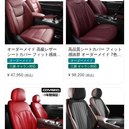
オーダーメイド 高級レザー
高品質シートカバー フィット
シートカバー フィット感抜群
感抜群 オーダーメイド 7色レ
防水防汚 おしゃれ 全席セッ
ザー 防水 軽/普自動車 SUV
オーダーメイド
オーダーメイド
ト
三菱 ギャラン対応
三菱 ギャラン対応
¥ 47,950
¥ 98,200
(税込)
(税込)