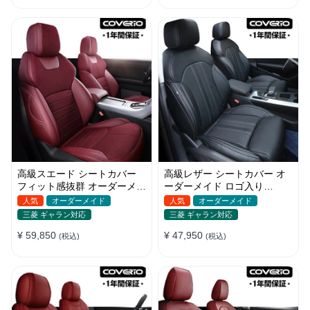
高級スエード シートカバー
高級レザー シートカバー オ
フィット感抜群 オーダーメイ
ーダーメイド ロゴ入り
ド 耐久性 オシャレ 全席セッ
JUSTFIT保証 耐摩耗性 全席
人気
オーダーメイド
人気
オーダーメイド
ト
セット
三菱 ギャラン対応
三菱 ギャラン対応
¥ 59,850
¥ 47,950
(税込)
(税込)