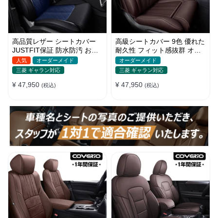
高品質レザー シートカバー
高級シートカバー 9色 優れた
JUSTFIT保証 防水防汚 おし
耐久性 フィット感抜群 オー
ゃれ 全席セット オーダーメ
ダーメイド 防水レザー おし
人気
オーダーメイド
オーダーメイド
イド
ゃれ
三菱 ギャラン対応
三菱 ギャラン対応
¥ 47,950
¥ 47,950
(税込)
(税込)