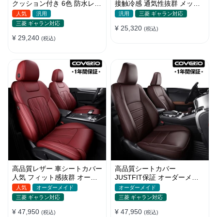
クッション付き 6色 防水レザ
接触冷感 通気性抜群 メッシ
ー 取付簡単 軽/普自動車
ュ生地 スポーツ感 軽/普自動
人気
汎用
汎用
三菱 ギャラン対応
車
三菱 ギャラン対応
¥ 25,320
(税込)
¥ 29,240
(税込)
高品質レザー 車シートカバー
高品質シートカバー
人気 フィット感抜群 オーダ
JUSTFIT保証 オーダーメイ
ーメイド おしゃれ 全席セッ
ド 12色レザー 防水 軽/普自動
人気
オーダーメイド
オーダーメイド
ト
車 SUV
三菱 ギャラン対応
三菱 ギャラン対応
¥ 47,950
¥ 47,950
(税込)
(税込)