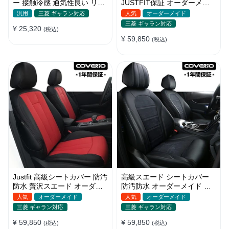
ー 接触冷感 通気性良い リネ
JUSTFIT保証 オーダーメイ
ン 耐久性 おしゃれ 全席セッ
ド ロゴ入り 耐摩耗性 全席セ
汎用
三菱 ギャラン対応
人気
オーダーメイド
ト
ット
三菱 ギャラン対応
¥ 25,320
(税込)
¥ 59,850
(税込)
Justfit 高級シートカバー 防汚
高級スエード シートカバー
防水 贅沢スエード オーダー
防汚防水 オーダーメイド 優
メイド オシャレ 全席セット
れた耐久性 オシャレ 全席セ
人気
オーダーメイド
人気
オーダーメイド
ット
三菱 ギャラン対応
三菱 ギャラン対応
¥ 59,850
¥ 59,850
(税込)
(税込)