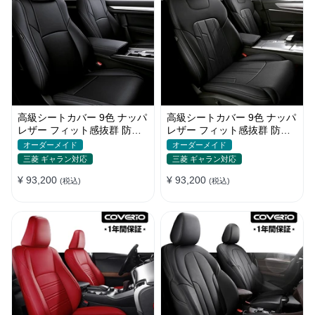
高級シートカバー 9色 ナッパ
高級シートカバー 9色 ナッパ
レザー フィット感抜群 防水
レザー フィット感抜群 防水
防汚 オーダーメイド 全席セ
防汚 オーダーメイド 全席セ
オーダーメイド
オーダーメイド
ット
ット
三菱 ギャラン対応
三菱 ギャラン対応
¥ 93,200
¥ 93,200
(税込)
(税込)