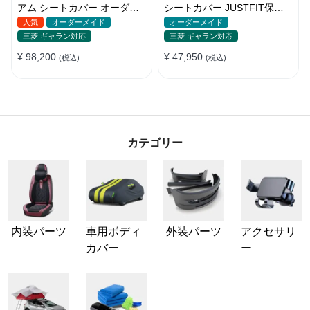
アム シートカバー オーダー
シートカバー JUSTFIT保証
メイド かわいい 全車種対応
防汚・防水 おしゃれ 全席セ
人気
オーダーメイド
オーダーメイド
ット
三菱 ギャラン対応
三菱 ギャラン対応
¥ 98,200
¥ 47,950
(税込)
(税込)
カテゴリー
内装パーツ
車用ボディ
外装パーツ
アクセサリ
カバー
ー