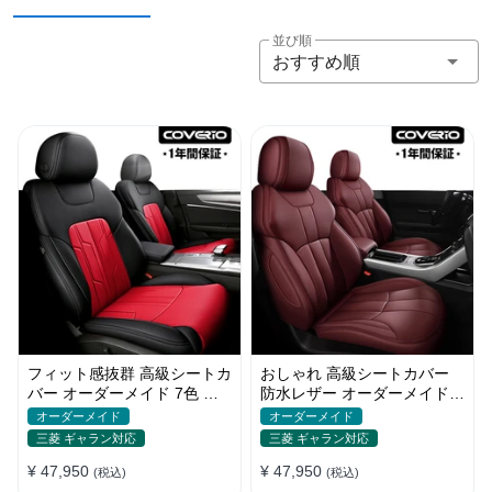
並び順
おすすめ順
フィット感抜群 高級シートカ
おしゃれ 高級シートカバー
バー オーダーメイド 7色 防
防水レザー オーダーメイド
水レザー おしゃれ 全席セッ
パンチング加工 9色 全席セッ
オーダーメイド
オーダーメイド
ト
ト
三菱 ギャラン対応
三菱 ギャラン対応
¥ 47,950
¥ 47,950
(税込)
(税込)