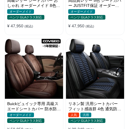
高級レザー シートカバー お
高品質レザー 5色 シートカバ
しゃれ オーダーメイド 8色
ー JUSTFIT保証 オーダーメ
通気防水 耐摩耗性 全席セッ
イド 防汚防水 優れた耐久性
オーダーメイド
オーダーメイド
ト
ベンツ GLAクラス対応
ベンツ GLAクラス対応
¥ 47,950
¥ 47,950
(税込)
(税込)
Buickビュイック専用 高級ス
リネン製 汎用シートカバー
エードシートカバー 防水防汚
フィット感抜群 4色 通気防水
手触り抜群 4色 オーダーメイ
耐摩耗性 軽/普自動車 SUV
オーダーメイド
人気
汎用
ド
ベンツ GLAクラス対応
ベンツ GLAクラス対応