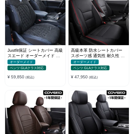
Justfit保証 シートカバー 高級
高級本革 防水シートカバー
スエード オーダーメイド ロ
スポーツ感 通気性 耐久性 オ
ゴ入り 防汚防水 全席セット
ーダーメイド 4色 全席セット
オーダーメイド
オーダーメイド
ベンツ GLAクラス対応
ベンツ GLAクラス対応
¥ 59,850
¥ 47,950
(税込)
(税込)