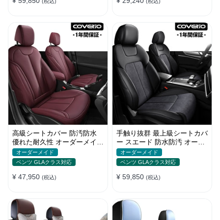
¥ 59,850
¥ 29,240
(税込)
(税込)
高級シートカバー 防汚防水
手触り抜群 最上級シートカバ
優れた耐久性 オーダーメイド
ー スエード 防水防汚 オーダ
オシャレ 軽/普自動車 SUV
ーメイド おしゃれ 全席セッ
オーダーメイド
オーダーメイド
ト
ベンツ GLAクラス対応
ベンツ GLAクラス対応
¥ 47,950
¥ 59,850
(税込)
(税込)