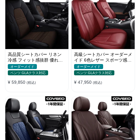
高品質シートカバー リネン
高級シートカバー オーダーメ
冷感 フィット感抜群 優れた
イド 6色レザー スポーツ感
通気性 オーダーメイド 水洗
耐摩耗性 軽/普自動車 SUV
オーダーメイド
オーダーメイド
い
ベンツ GLAクラス対応
ベンツ GLAクラス対応
¥ 59,850
¥ 47,950
(税込)
(税込)