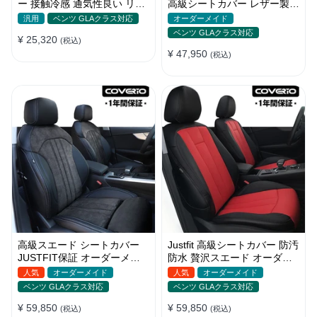
ー 接触冷感 通気性良い リネ
高級シートカバー レザー製
ン 耐久性 おしゃれ 全席セッ
オーダーメイド 全席セット
汎用
ベンツ GLAクラス対応
オーダーメイド
ト
ベンツ GLAクラス対応
¥ 25,320
(税込)
¥ 47,950
(税込)
高級スエード シートカバー
Justfit 高級シートカバー 防汚
JUSTFIT保証 オーダーメイ
防水 贅沢スエード オーダー
ド ロゴ入り 耐摩耗性 全席セ
メイド オシャレ 全席セット
人気
オーダーメイド
人気
オーダーメイド
ット
ベンツ GLAクラス対応
ベンツ GLAクラス対応
¥ 59,850
¥ 59,850
(税込)
(税込)