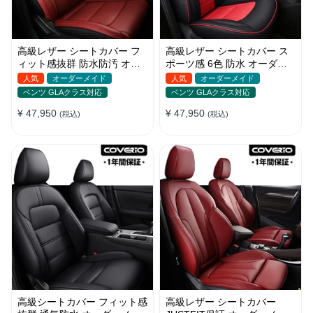
高級レザー シートカバー フ
高級レザー シートカバー ス
ィット感抜群 防水防汚 オー
ポーツ感 6色 防水 オーダー
ダーメイド おしゃれ 全席セ
メイド 耐久性 軽/普自動車
人気
オーダーメイド
人気
オーダーメイド
ット
SUV
ベンツ GLAクラス対応
ベンツ GLAクラス対応
¥ 47,950
¥ 47,950
(税込)
(税込)
高級シートカバー フィット感
高級レザー シートカバー