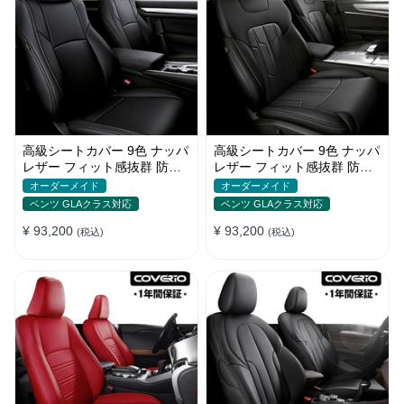
高級シートカバー 9色 ナッパ
高級シートカバー 9色 ナッパ
レザー フィット感抜群 防水
レザー フィット感抜群 防水
防汚 オーダーメイド 全席セ
防汚 オーダーメイド 全席セ
オーダーメイド
オーダーメイド
ット
ット
ベンツ GLAクラス対応
ベンツ GLAクラス対応
¥ 93,200
¥ 93,200
(税込)
(税込)