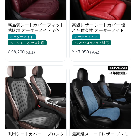
高品質シートカバー フィット
高級レザー シートカバー 優
感抜群 オーダーメイド 7色レ
れた耐久性 オーダーメイド
ザー 防水 軽/普自動車 SUV
フィット感 防汚防水 おしゃ
オーダーメイド
オーダーメイド
れ
ベンツ GLAクラス対応
ベンツ GLAクラス対応
¥ 98,200
¥ 47,950
(税込)
(税込)
汎用シートカバー エプロンタ
最高級スエードレザー プレミ