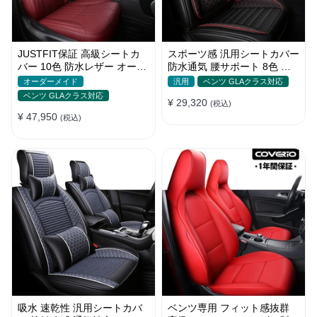
JUSTFIT保証 高級シートカ
スポーツ感 汎用シートカバー
バー 10色 防水レザー オーダ
防水通気 腰サポート 8色 耐
ーメイド おしゃれ 全席セッ
摩耗性 おしゃれ 全席セット
オーダーメイド
汎用
ベンツ GLAクラス対応
ト
ベンツ GLAクラス対応
¥ 29,320
(税込)
¥ 47,950
(税込)
吸水 速乾性 汎用シートカバ
ベンツ専用 フィット感抜群