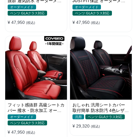
抜群 通気防水 オーダーメイ
JUSTFIT保証 オーダーメイ
ド 6色 スポーツ感 全席セッ
ド 7色 防水 耐摩耗性 全席セ
オーダーメイド
オーダーメイド
ト
ット
ベンツ GLAクラス対応
ベンツ GLAクラス対応
¥ 47,950
¥ 47,950
(税込)
(税込)
フィット感抜群 高級シートカ
おしゃれ 汎用シートカバー
バー 撥水・防水加工 オーダ
取付簡単 防水防汚 4色レザー
ーメイド 6色レザー 全席セッ
耐久性抜群 軽/普自動車 SUV
オーダーメイド
汎用
ベンツ GLAクラス対応
ト
ベンツ GLAクラス対応
¥ 29,320
(税込)
¥ 47,950
(税込)