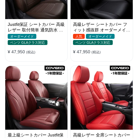
Justfit保証 シートカバー 高級
高級レザー シートカバー フ
レザー 取付簡単 通気防水 お
ィット感抜群 オーダーメイド
しゃれ オーダーメイド 全席
6色 通気防水 耐久性 全席セ
オーダーメイド
人気
オーダーメイド
セット
ット
ベンツ GLAクラス対応
ベンツ GLAクラス対応
¥ 47,950
¥ 47,950
(税込)
(税込)
最上級シートカバー Justfit保
高級レザー 全席シートカバー