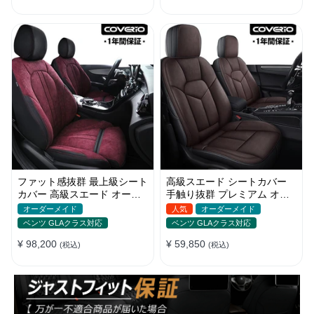
ファット感抜群 最上級シート
高級スエード シートカバー
カバー 高級スエード オーダ
手触り抜群 プレミアム オー
ーメイド防水仕様 全席セット
ダーメイド 防水防汚 全席セ
オーダーメイド
人気
オーダーメイド
ット
ベンツ GLAクラス対応
ベンツ GLAクラス対応
¥ 98,200
¥ 59,850
(税込)
(税込)