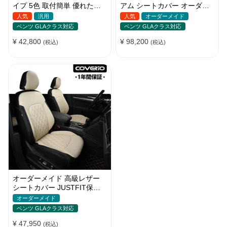
イプ 5色 取付簡単 優れた耐
アム シートカバー オーダー
摩耗性 おしゃれ 軽/普自動車
メイド かわいい 全車種対応
人気
汎用
人気
オーダーメイド
ベンツ GLAクラス対応
ベンツ GLAクラス対応
¥ 42,800
¥ 98,200
(税込)
(税込)
オーダーメイド 高級レザー
シートカバー JUSTFIT保証
防汚・防水 おしゃれ 全席セ
オーダーメイド
ット
ベンツ GLAクラス対応
¥ 47,950
(税込)