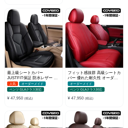
最上級シートカバー
フィット感抜群 高級シートカ
JUSTFIT保証 防水レザー オ
バー 優れた耐久性 オーダー
ーダーメイド 通気性 おしゃ
メイド 9色 防水レザー おし
人気
オーダーメイド
オーダーメイド
れ 全席セット
ゃれ
ベンツ GLAクラス対応
ベンツ GLAクラス対応
¥ 47,950
¥ 47,950
(税込)
(税込)