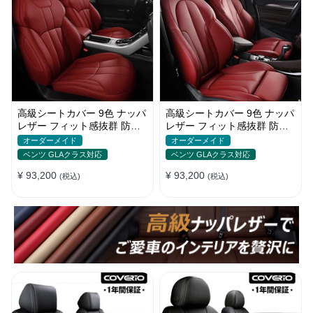
高級シートカバー 9色 ナッパ
高級シートカバー 9色 ナッパ
レザー フィット感抜群 防水
レザー フィット感抜群 防水
防汚 オーダーメイド 全席セ
防汚 オーダーメイド 全席セ
オーダーメイド
オーダーメイド
ット
ット
ベンツ GLAクラス対応
ベンツ GLAクラス対応
¥ 93,200
¥ 93,200
(税込)
(税込)