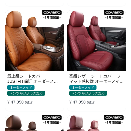
最上級シートカバー
高級レザー シートカバー フ
JUSTFIT保証 オーダーメイ
ィット感抜群 オーダーメイド
ド 防水レザー 7色 おしゃれ
5色 防水 耐摩耗性 全席セッ
オーダーメイド
オーダーメイド
全席セット
ト
ベンツ GLAクラス対応
ベンツ GLAクラス対応
¥ 47,950
¥ 47,950
(税込)
(税込)