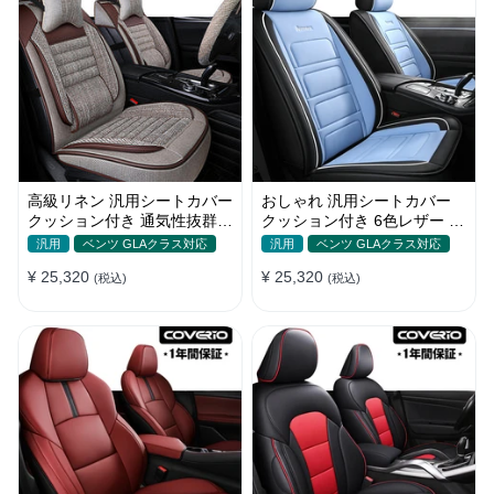
高級リネン 汎用シートカバー
おしゃれ 汎用シートカバー
クッション付き 通気性抜群
クッション付き 6色レザー 防
接触冷感 軽/普自動車
水防汚 耐久性 軽/普自動車
汎用
ベンツ GLAクラス対応
汎用
ベンツ GLAクラス対応
SUV
¥ 25,320
¥ 25,320
(税込)
(税込)