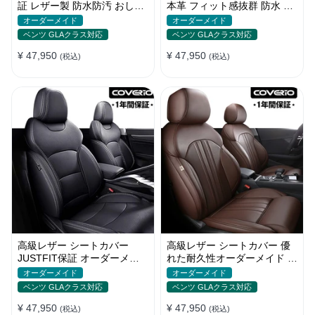
証 レザー製 防水防汚 おしゃ
本革 フィット感抜群 防水 お
れ オーダーメイド 全席セッ
しゃれ 4色 オーダーメイド
オーダーメイド
オーダーメイド
ト
ベンツ GLAクラス対応
ベンツ GLAクラス対応
¥ 47,950
¥ 47,950
(税込)
(税込)
高級レザー シートカバー
高級レザー シートカバー 優
JUSTFIT保証 オーダーメイ
れた耐久性オーダーメイド フ
ド 取付簡単 通気防水 おしゃ
ィット感 防汚防水 おしゃれ
オーダーメイド
オーダーメイド
れ
ベンツ GLAクラス対応
ベンツ GLAクラス対応
¥ 47,950
¥ 47,950
(税込)
(税込)