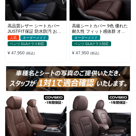
高品質レザー シートカバー
高級シートカバー 9色 優れた
JUSTFIT保証 防水防汚 おし
耐久性 フィット感抜群 オー
ゃれ 全席セット オーダーメ
ダーメイド 防水レザー おし
人気
オーダーメイド
オーダーメイド
イド
ゃれ
ベンツ GLAクラス対応
ベンツ GLAクラス対応
¥ 47,950
¥ 47,950
(税込)
(税込)