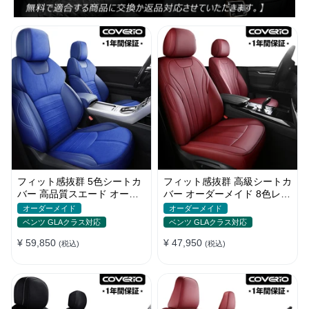
フィット感抜群 5色シートカ
フィット感抜群 高級シートカ
バー 高品質スエード オーダ
バー オーダーメイド 8色レザ
ーメイド 防汚防水 耐久性
ー 撥水・防水加工 全席セッ
オーダーメイド
オーダーメイド
ト
ベンツ GLAクラス対応
ベンツ GLAクラス対応
¥ 59,850
¥ 47,950
(税込)
(税込)