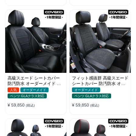
高級スエード シートカバー
フィット感抜群 高級スエード
防汚防水 オーダーメイド 優
シートカバー 防汚防水 オー
れた耐久性 オシャレ 全席セ
ダーメイド 耐久性 全席セッ
人気
オーダーメイド
オーダーメイド
ット
ト
ベンツ GLAクラス対応
ベンツ GLAクラス対応
¥ 59,850
¥ 59,850
(税込)
(税込)