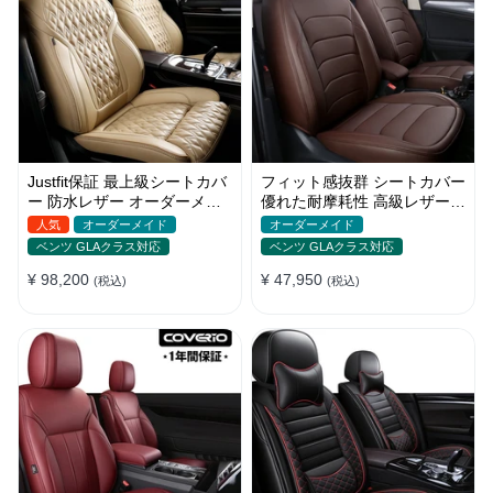
Justfit保証 最上級シートカバ
フィット感抜群 シートカバー
ー 防水レザー オーダーメイ
優れた耐摩耗性 高級レザー
ド 6色 おしゃれ 全席セット
オーダーメイド 防汚防水 お
人気
オーダーメイド
オーダーメイド
しゃれ
ベンツ GLAクラス対応
ベンツ GLAクラス対応
¥ 98,200
¥ 47,950
(税込)
(税込)