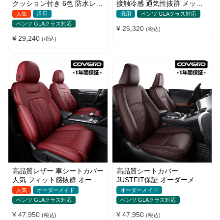
クッション付き 6色 防水レザ
接触冷感 通気性抜群 メッシ
ー 取付簡単 軽/普自動車
ュ生地 スポーツ感 軽/普自動
人気
汎用
汎用
ベンツ GLAクラス対応
車
ベンツ GLAクラス対応
¥ 25,320
(税込)
¥ 29,240
(税込)
高品質レザー 車シートカバー
高品質シートカバー
人気 フィット感抜群 オーダ
JUSTFIT保証 オーダーメイ
ーメイド おしゃれ 全席セッ
ド 12色レザー 防水 軽/普自動
人気
オーダーメイド
オーダーメイド
ト
車 SUV
ベンツ GLAクラス対応
ベンツ GLAクラス対応
¥ 47,950
¥ 47,950
(税込)
(税込)