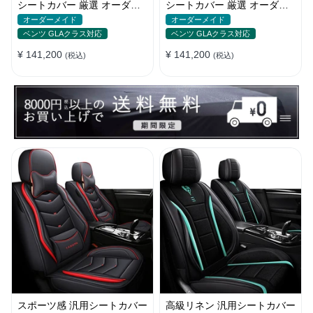
シートカバー 厳選 オーダー
シートカバー 厳選 オーダー
メイド 防水 汚れ防止 全席セ
メイド 防水 雰囲気 全席セッ
オーダーメイド
オーダーメイド
ット
ト
ベンツ GLAクラス対応
ベンツ GLAクラス対応
¥ 141,200
¥ 141,200
(税込)
(税込)
スポーツ感 汎用シートカバー
高級リネン 汎用シートカバー