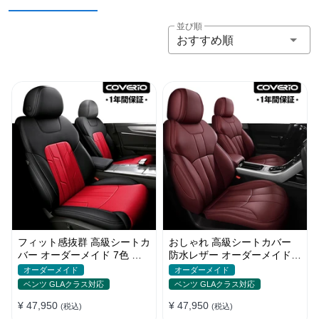
並び順
おすすめ順
フィット感抜群 高級シートカ
おしゃれ 高級シートカバー
バー オーダーメイド 7色 防
防水レザー オーダーメイド
水レザー おしゃれ 全席セッ
パンチング加工 9色 全席セッ
オーダーメイド
オーダーメイド
ト
ト
ベンツ GLAクラス対応
ベンツ GLAクラス対応
¥ 47,950
¥ 47,950
(税込)
(税込)