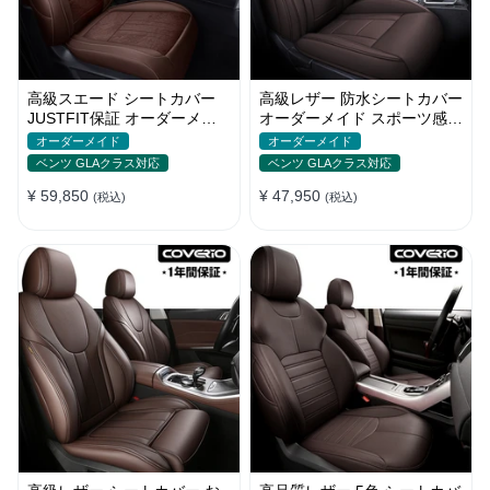
高級スエード シートカバー
高級レザー 防水シートカバー
JUSTFIT保証 オーダーメイ
オーダーメイド スポーツ感
ド 6色 防汚防水 オシャレ 全
通気性 耐久性 3色 全席セッ
オーダーメイド
オーダーメイド
席
ト
ベンツ GLAクラス対応
ベンツ GLAクラス対応
¥ 59,850
¥ 47,950
(税込)
(税込)