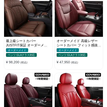
最上級シートカバー
オーダーメイド 高級レザー
JUSTFIT保証 オーダーメイ
シートカバー フィット感抜群
ド 防水レザー 通気性 おしゃ
防水防汚 おしゃれ 全席セッ
オーダーメイド
オーダーメイド
れ 全席セット
ト
ベンツ GLAクラス対応
ベンツ GLAクラス対応
¥ 98,200
¥ 47,950
(税込)
(税込)