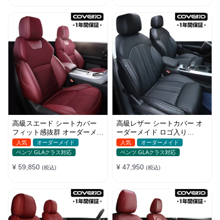
高級スエード シートカバー
高級レザー シートカバー オ
フィット感抜群 オーダーメイ
ーダーメイド ロゴ入り
ド 耐久性 オシャレ 全席セッ
JUSTFIT保証 耐摩耗性 全席
人気
オーダーメイド
人気
オーダーメイド
ト
セット
ベンツ GLAクラス対応
ベンツ GLAクラス対応
¥ 59,850
¥ 47,950
(税込)
(税込)