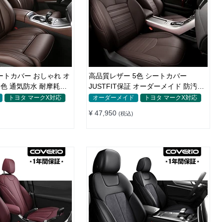
ートカバー おしゃれ オ
高品質レザー 5色 シートカバー
JUSTFIT保証 オーダーメイド 防汚防
水 優れた耐久性
トヨタ マークX対応
オーダーメイド
トヨタ マークX対応
¥ 47,950
(税込)