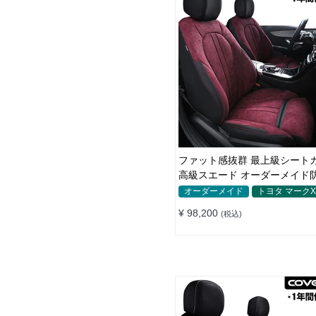
ファット感抜群 最上級シート
高級スエード オーダーメイド
様 全席セット
オーダーメイド
トヨタ マーク
¥ 98,200
(税込)