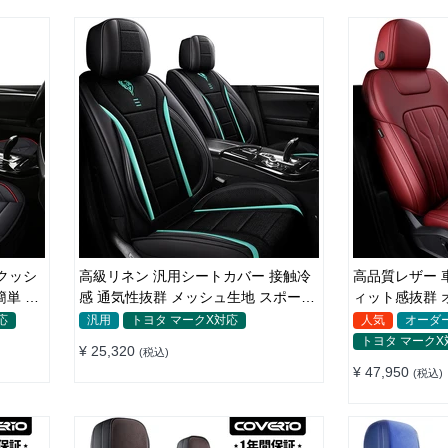
クッシ
高級リネン 汎用シートカバー 接触冷
高品質レザー 
単 軽/
感 通気性抜群 メッシュ生地 スポーツ
ィット感抜群 
感 軽/普自動車
れ 全席セット
応
汎用
トヨタ マークX対応
人気
オーダ
トヨタ マークX
¥ 25,320
(税込)
¥ 47,950
(税込)