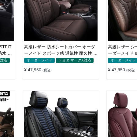
TFIT
高級レザー 防水シートカバー オーダ
高級レザー シ
防水 オ
ーメイド スポーツ感 通気性 耐久性 3
ーダーメイド 8色 通気防水 耐摩耗性
色 全席セット
全席セット
X対応
オーダーメイド
トヨタ マークX対応
オーダーメイド
¥ 47,950
¥ 47,950
(税込)
(税込)