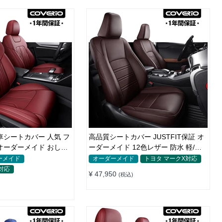
車シートカバー 人気 フ
高品質シートカバー JUSTFIT保証 オ
オーダーメイド おしゃ
ーダーメイド 12色レザー 防水 軽/普
自動車 SUV
ーメイド
オーダーメイド
トヨタ マークX対応
対応
¥ 47,950
(税込)