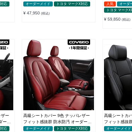
色 全席セット
レ 全席セット
X対応
オーダーメイド
トヨタ マークX対応
人気
オーダ
トヨタ マークX
¥ 47,950
(税込)
¥ 59,850
(税込)
レザー
高級シートカバー 9色 ナッパレザー
高級シートカバ
ダーメ
フィット感抜群 防水防汚 オーダーメ
フィット感抜群
イド 全席セット
イド 全席セッ
X対応
オーダーメイド
トヨタ マークX対応
オーダーメイド