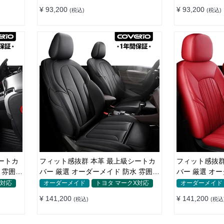
¥ 93,200
¥ 93,200
(税込)
(税込)
ートカ
フィット感抜群 本革 最上級シートカ
フィット感抜群
 雰囲気
バー 厳選 オーダーメイド 防水 雰囲気
バー 厳選 オ
全席セット
止 全席セット
X対応
オーダーメイド
トヨタ マークX対応
オーダーメイド
¥ 141,200
¥ 141,200
(税込)
(税込