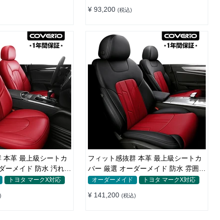
¥ 93,200
(税込)
 本革 最上級シートカ
フィット感抜群 本革 最上級シートカ
ーダーメイド 防水 汚れ防
バー 厳選 オーダーメイド 防水 雰囲気
全席セット
トヨタ マークX対応
オーダーメイド
トヨタ マークX対応
¥ 141,200
)
(税込)