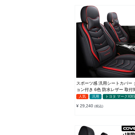
スポーツ感 汎用シートカバー 
ョン付き 6色 防水レザー 取付簡
普自動車
人気
汎用
トヨタ マークX対
¥ 29,240
(税込)