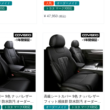
全席セット
ーメイド
人気
オーダーメイド
対応
トヨタ マークX対応
¥ 47,950
(税込)
ー 9色 ナッパレザー
高級シートカバー 9色 ナッパレザー
 防水防汚 オーダーメ
フィット感抜群 防水防汚 オーダーメ
ト
イド 全席セット
トヨタ マークX対応
オーダーメイド
トヨタ マークX対応