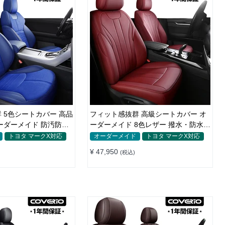
高品
フィット感抜群 高級シートカバー オ
ーダーメイド 防汚防水
ーダーメイド 8色レザー 撥水・防水加
工 全席セット
トヨタ マークX対応
オーダーメイド
トヨタ マークX対応
¥ 47,950
(税込)