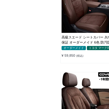
高級スエード シートカバー JUS
保証 オーダーメイド 6色 防汚
シャレ 全席
オーダーメイド
トヨタ マーク
¥ 59,850
(税込)