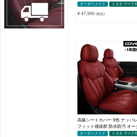
れ 全席セット
オーダーメイド
トヨタ マーク
¥ 47,950
(税込)
高級シートカバー 9色 ナッパ
フィット感抜群 防水防汚 オー
イド 全席セット
オーダーメイド
トヨタ マーク