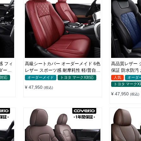
感 フィ
高級シートカバー オーダーメイド 6色
高品質レザー シ
ダーメ
レザー スポーツ感 耐摩耗性 軽/普自動
保証 防水防汚 おしゃれ
車 SUV
ーダーメイド
X対応
オーダーメイド
トヨタ マークX対応
人気
オーダ
トヨタ マークX
¥ 47,950
(税込)
¥ 47,950
(税込)