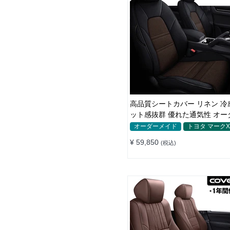
高品質シートカバー リネン 冷
ット感抜群 優れた通気性 オー
イド 水洗い
オーダーメイド
トヨタ マーク
¥ 59,850
(税込)