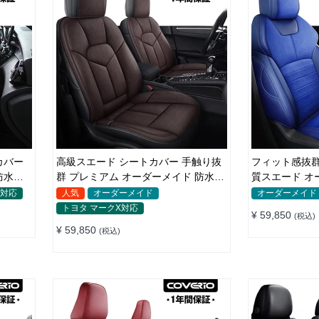
カバー
高級スエード シートカバー 手触り抜
フィット感抜群 5色シートカバー 
防水仕
群 プレミアム オーダーメイド 防水防
質スエード オ
汚 全席セット
耐久性
X対応
人気
オーダーメイド
オーダーメイド
トヨタ マークX対応
¥ 59,850
(税込)
¥ 59,850
(税込)