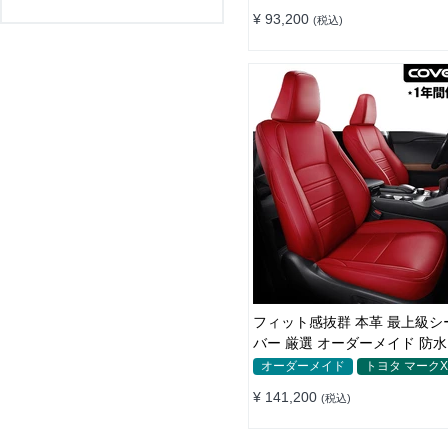
¥ 93,200
(税込)
フィット感抜群 本革 最上級シ
バー 厳選 オーダーメイド 防水
全席セット
オーダーメイド
トヨタ マーク
¥ 141,200
(税込)