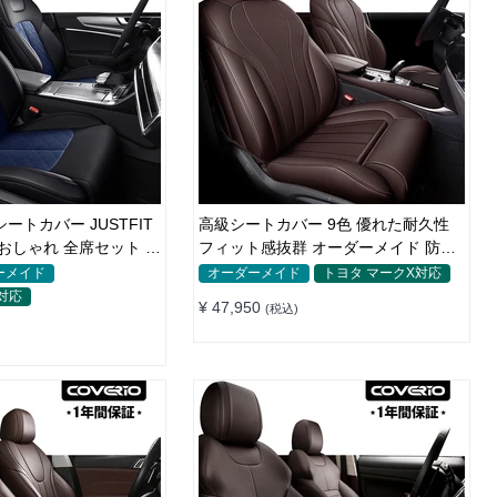
ートカバー JUSTFIT
高級シートカバー 9色 優れた耐久性
 全席セット オ
フィット感抜群 オーダーメイド 防水
レザー おしゃれ
ーメイド
オーダーメイド
トヨタ マークX対応
対応
¥ 47,950
(税込)