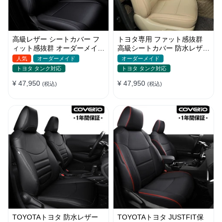
高級レザー シートカバー フ
トヨタ専用 ファット感抜群
ィット感抜群 オーダーメイド
高級シートカバー 防水レザー
6色 通気防水 耐久性 全席セ
おしゃれ オーダーメイド
人気
オーダーメイド
オーダーメイド
ット
トヨタ タンク対応
トヨタ タンク対応
¥ 47,950
¥ 47,950
(税込)
(税込)
TOYOTAトヨタ 防水レザー
TOYOTAトヨタ JUSTFIT保