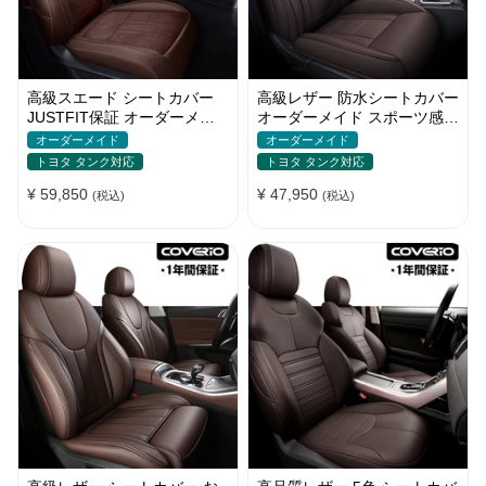
高級スエード シートカバー
高級レザー 防水シートカバー
JUSTFIT保証 オーダーメイ
オーダーメイド スポーツ感
ド 6色 防汚防水 オシャレ 全
通気性 耐久性 3色 全席セッ
オーダーメイド
オーダーメイド
席
ト
トヨタ タンク対応
トヨタ タンク対応
¥ 59,850
¥ 47,950
(税込)
(税込)