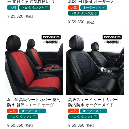
ー 接触冷感 通気性良い リネ
JUSTFIT保証 オーダーメイ
ン 耐久性 おしゃれ 全席セッ
ド ロゴ入り 耐摩耗性 全席セ
汎用
トヨタ タンク対応
人気
オーダーメイド
ト
ット
トヨタ タンク対応
¥ 25,320
(税込)
¥ 59,850
(税込)
Justfit 高級シートカバー 防汚
高級スエード シートカバー
防水 贅沢スエード オーダー
防汚防水 オーダーメイド 優
メイド オシャレ 全席セット
れた耐久性 オシャレ 全席セ
人気
オーダーメイド
人気
オーダーメイド
ット
トヨタ タンク対応
トヨタ タンク対応
¥ 59,850
¥ 59,850
(税込)
(税込)