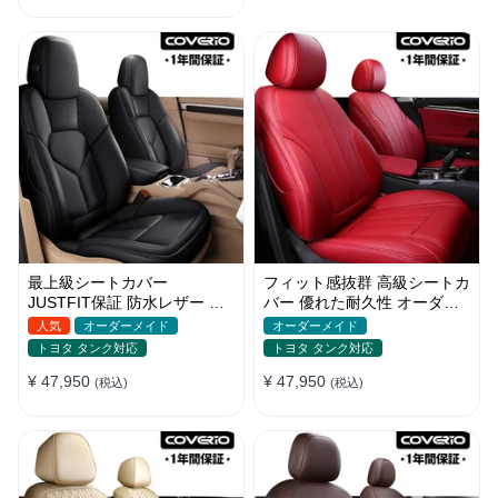
最上級シートカバー
フィット感抜群 高級シートカ
JUSTFIT保証 防水レザー オ
バー 優れた耐久性 オーダー
ーダーメイド 通気性 おしゃ
メイド 9色 防水レザー おし
人気
オーダーメイド
オーダーメイド
れ 全席セット
ゃれ
トヨタ タンク対応
トヨタ タンク対応
¥ 47,950
¥ 47,950
(税込)
(税込)