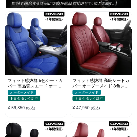
フィット感抜群 5色シートカ
フィット感抜群 高級シートカ
バー 高品質スエード オーダ
バー オーダーメイド 8色レザ
ーメイド 防汚防水 耐久性
ー 撥水・防水加工 全席セッ
オーダーメイド
オーダーメイド
ト
トヨタ タンク対応
トヨタ タンク対応
¥ 59,850
¥ 47,950
(税込)
(税込)