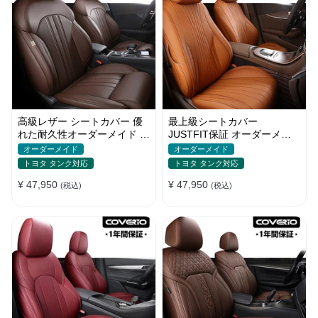
高級レザー シートカバー 優
最上級シートカバー
れた耐久性オーダーメイド フ
JUSTFIT保証 オーダーメイ
ィット感 防汚防水 おしゃれ
ド 防水レザー 7色 おしゃれ
オーダーメイド
オーダーメイド
全席セット
トヨタ タンク対応
トヨタ タンク対応
¥ 47,950
¥ 47,950
(税込)
(税込)