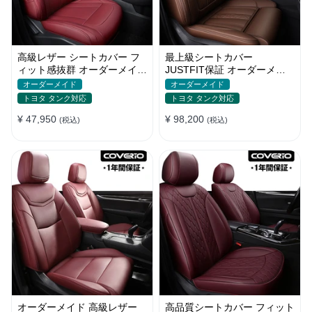
高級レザー シートカバー フ
最上級シートカバー
ィット感抜群 オーダーメイド
JUSTFIT保証 オーダーメイ
5色 防水 耐摩耗性 全席セッ
ド 防水レザー 通気性 おしゃ
オーダーメイド
オーダーメイド
ト
れ 全席セット
トヨタ タンク対応
トヨタ タンク対応
¥ 47,950
¥ 98,200
(税込)
(税込)
オーダーメイド 高級レザー
高品質シートカバー フィット