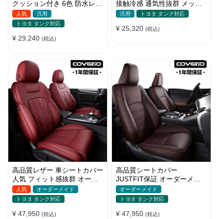
クッション付き 6色 防水レザ
接触冷感 通気性抜群 メッシ
ー 取付簡単 軽/普自動車
ュ生地 スポーツ感 軽/普自動
人気
汎用
汎用
トヨタ タンク対応
車
トヨタ タンク対応
¥ 25,320
(税込)
¥ 29,240
(税込)
高品質レザー 車シートカバー
高品質シートカバー
人気 フィット感抜群 オーダ
JUSTFIT保証 オーダーメイ
ーメイド おしゃれ 全席セッ
ド 12色レザー 防水 軽/普自動
人気
オーダーメイド
オーダーメイド
ト
車 SUV
トヨタ タンク対応
トヨタ タンク対応
¥ 47,950
¥ 47,950
(税込)
(税込)