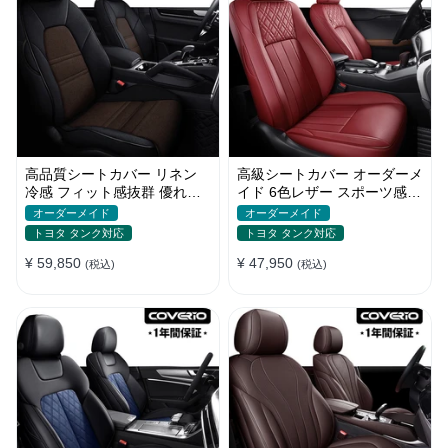
高品質シートカバー リネン
高級シートカバー オーダーメ
冷感 フィット感抜群 優れた
イド 6色レザー スポーツ感
通気性 オーダーメイド 水洗
耐摩耗性 軽/普自動車 SUV
オーダーメイド
オーダーメイド
い
トヨタ タンク対応
トヨタ タンク対応
¥ 59,850
¥ 47,950
(税込)
(税込)