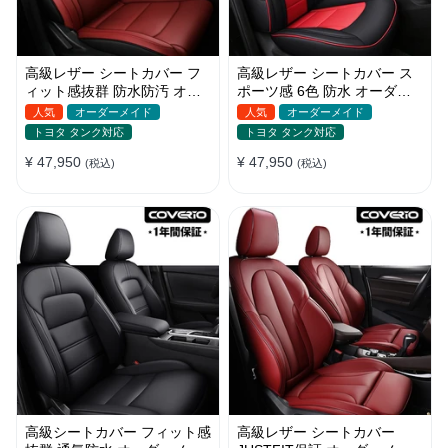
高級レザー シートカバー フ
高級レザー シートカバー ス
ィット感抜群 防水防汚 オー
ポーツ感 6色 防水 オーダー
ダーメイド おしゃれ 全席セ
メイド 耐久性 軽/普自動車
人気
オーダーメイド
人気
オーダーメイド
ット
SUV
トヨタ タンク対応
トヨタ タンク対応
¥ 47,950
¥ 47,950
(税込)
(税込)
高級シートカバー フィット感
高級レザー シートカバー