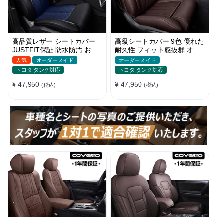
高品質レザー シートカバー
高級シートカバー 9色 優れた
JUSTFIT保証 防水防汚 おし
耐久性 フィット感抜群 オー
ゃれ 全席セット オーダーメ
ダーメイド 防水レザー おし
人気
オーダーメイド
オーダーメイド
イド
ゃれ
トヨタ タンク対応
トヨタ タンク対応
¥ 47,950
¥ 47,950
(税込)
(税込)