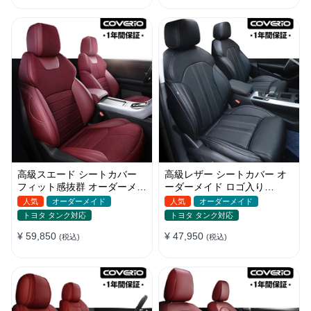
高級スエード シートカバー
高級レザー シートカバー オ
フィット感抜群 オーダーメイ
ーダーメイド ロゴ入り
ド 耐久性 オシャレ 全席セッ
JUSTFIT保証 耐摩耗性 全席
人気
オーダーメイド
人気
オーダーメイド
ト
セット
トヨタ タンク対応
トヨタ タンク対応
¥ 59,850
¥ 47,950
(税込)
(税込)