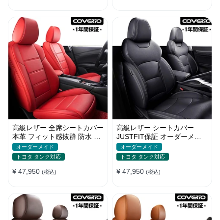
高級レザー 全席シートカバー
高級レザー シートカバー
本革 フィット感抜群 防水 お
JUSTFIT保証 オーダーメイ
しゃれ 4色 オーダーメイド
ド 取付簡単 通気防水 おしゃ
オーダーメイド
オーダーメイド
れ
トヨタ タンク対応
トヨタ タンク対応
¥ 47,950
¥ 47,950
(税込)
(税込)