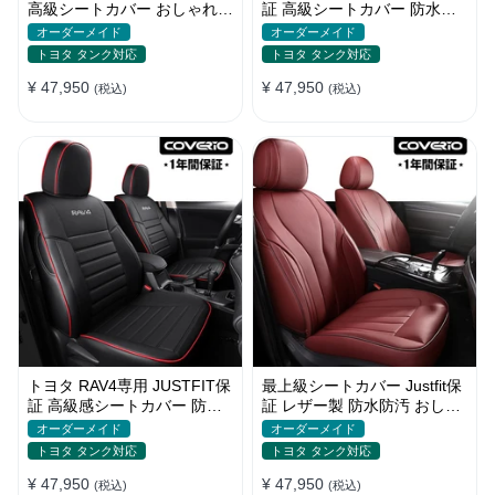
高級シートカバー おしゃれ 5
証 高級シートカバー 防水生
色 オーダーメイド 全席セッ
地 全席セット オーダーメイ
オーダーメイド
オーダーメイド
ト
ド おすすめ
トヨタ タンク対応
トヨタ タンク対応
¥ 47,950
¥ 47,950
(税込)
(税込)
トヨタ RAV4専用 JUSTFIT保
最上級シートカバー Justfit保
証 高級感シートカバー 防水
証 レザー製 防水防汚 おしゃ
おしゃれ カスタムロゴ 全席
れ オーダーメイド 全席セッ
オーダーメイド
オーダーメイド
ト
トヨタ タンク対応
トヨタ タンク対応
¥ 47,950
¥ 47,950
(税込)
(税込)