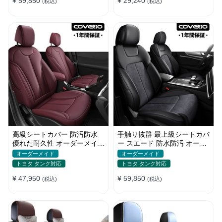
¥ 59,850
¥ 29,240
(税込)
(税込)
高級シートカバー 防汚防水
手触り抜群 最上級シートカバ
優れた耐久性 オーダーメイド
ー スエード 防水防汚 オーダ
オシャレ 軽/普自動車 SUV
ーメイド おしゃれ 全席セッ
オーダーメイド
オーダーメイド
ト
トヨタ タンク対応
トヨタ タンク対応
¥ 47,950
¥ 59,850
(税込)
(税込)