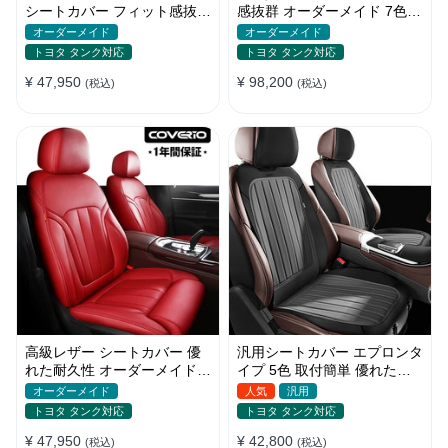
シートカバー フィット感抜群
感抜群 オーダーメイド 7色レ
防水防汚 おしゃれ 全席セッ
ザー 防水 軽/普自動車 SUV
オーダーメイド
オーダーメイド
ト
トヨタ タンク対応
トヨタ タンク対応
¥ 47,950
¥ 98,200
(税込)
(税込)
高級レザー シートカバー 優
汎用シートカバー エプロンタ
れた耐久性 オーダーメイド
イプ 5色 取付簡単 優れた耐
フィット感 防汚防水 おしゃ
摩耗性 おしゃれ 軽/普自動車
オーダーメイド
人気
汎用
れ
トヨタ タンク対応
トヨタ タンク対応
¥ 47,950
¥ 42,800
(税込)
(税込)