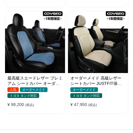
最高級スエードレザー プレミ
オーダーメイド 高級レザー
アム シートカバー オーダー
シートカバー JUSTFIT保証
メイド かわいい 全車種対応
防汚・防水 おしゃれ 全席セ
人気
オーダーメイド
オーダーメイド
ット
トヨタ タンク対応
トヨタ タンク対応
¥ 98,200
¥ 47,950
(税込)
(税込)