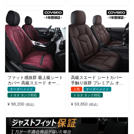
ファット感抜群 最上級シート
高級スエード シートカバー
カバー 高級スエード オーダ
手触り抜群 プレミアム オー
ーメイド防水仕様 全席セット
ダーメイド 防水防汚 全席セ
オーダーメイド
人気
オーダーメイド
ット
トヨタ タンク対応
トヨタ タンク対応
¥ 98,200
¥ 59,850
(税込)
(税込)