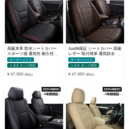
高級本革 防水シートカバー
Justfit保証 シートカバー 高級
スポーツ感 通気性 耐久性 オ
レザー 取付簡単 通気防水 お
ーダーメイド 4色 全席セット
しゃれ オーダーメイド 全席
オーダーメイド
オーダーメイド
セット
トヨタ タンク対応
トヨタ タンク対応
¥ 47,950
¥ 47,950
(税込)
(税込)