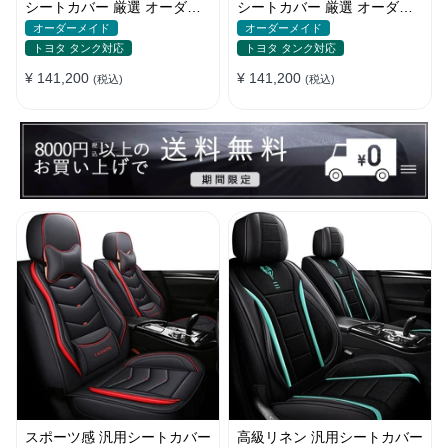
シートカバー 厳選 オーダー
シートカバー 厳選 オーダー
メイド 防水 汚れ防止 全席セ
メイド 防水 雰囲気 全席セッ
オーダーメイド
オーダーメイド
ット
ト
トヨタ タンク対応
トヨタ タンク対応
¥ 141,200
¥ 141,200
(税込)
(税込)
スポーツ感 汎用シートカバー
高級リネン 汎用シートカバー