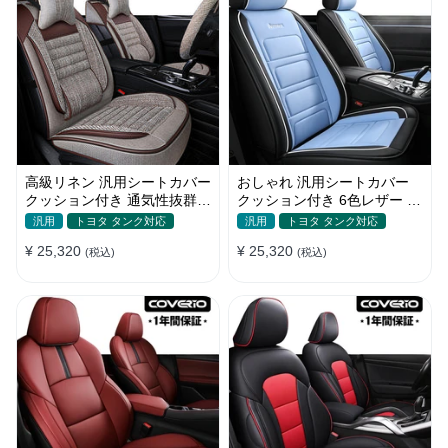
高級リネン 汎用シートカバー
おしゃれ 汎用シートカバー
クッション付き 通気性抜群
クッション付き 6色レザー 防
接触冷感 軽/普自動車
水防汚 耐久性 軽/普自動車
汎用
トヨタ タンク対応
汎用
トヨタ タンク対応
SUV
¥ 25,320
¥ 25,320
(税込)
(税込)