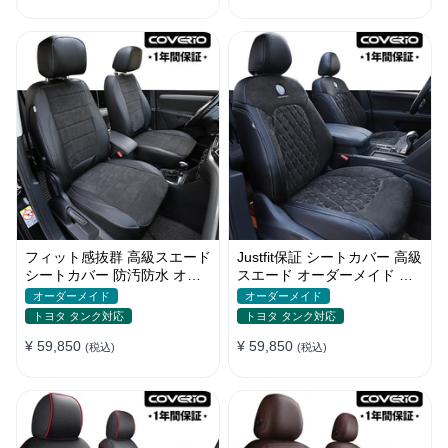
フィット感抜群 高級スエード
Justfit保証 シートカバー 高級
シートカバー 防汚防水 オー
スエード オーダーメイド ロ
ダーメイド 耐久性 全席セッ
ゴ入り 防汚防水 全席セット
オーダーメイド
オーダーメイド
ト
トヨタ タンク対応
トヨタ タンク対応
¥ 59,850
¥ 59,850
(税込)
(税込)