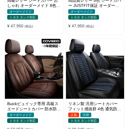
高級レザー シートカバー お
高品質レザー 5色 シートカバ
しゃれ オーダーメイド 8色
ー JUSTFIT保証 オーダーメ
通気防水 耐摩耗性 全席セッ
イド 防汚防水 優れた耐久性
オーダーメイド
オーダーメイド
ト
トヨタ タンク対応
トヨタ タンク対応
¥ 47,950
¥ 47,950
(税込)
(税込)
Buickビュイック専用 高級ス
リネン製 汎用シートカバー
エードシートカバー 防水防汚
フィット感抜群 4色 通気防水
手触り抜群 4色 オーダーメイ
耐摩耗性 軽/普自動車 SUV
オーダーメイド
人気
汎用
ド
トヨタ タンク対応
トヨタ タンク対応