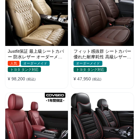
Justfit保証 最上級シートカバ
フィット感抜群 シートカバー
ー 防水レザー オーダーメイ
優れた耐摩耗性 高級レザー
ド 6色 おしゃれ 全席セット
オーダーメイド 防汚防水 お
人気
オーダーメイド
オーダーメイド
しゃれ
トヨタ タンク対応
トヨタ タンク対応
¥ 98,200
¥ 47,950
(税込)
(税込)