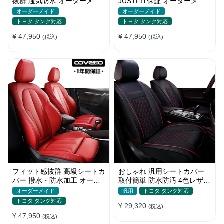
抜群 通気防水 オーダーメイ
JUSTFIT保証 オーダーメイ
ド 6色 スポーツ感 全席セッ
ド 7色 防水 耐摩耗性 全席セ
オーダーメイド
オーダーメイド
ト
ット
トヨタ タンク対応
トヨタ タンク対応
¥ 47,950
¥ 47,950
(税込)
(税込)
フィット感抜群 高級シートカ
おしゃれ 汎用シートカバー
バー 撥水・防水加工 オーダ
取付簡単 防水防汚 4色レザー
ーメイド 6色レザー 全席セッ
耐久性抜群 軽/普自動車 SUV
オーダーメイド
汎用
トヨタ タンク対応
ト
トヨタ タンク対応
¥ 29,320
(税込)
¥ 47,950
(税込)