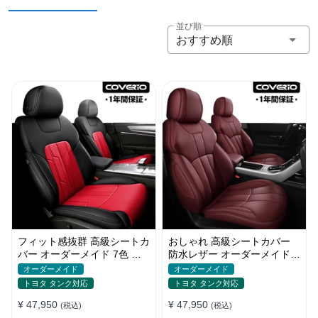
並び順
おすすめ順
フィット感抜群 高級シートカ
おしゃれ 高級シートカバー
バー オーダーメイド 7色 防
防水レザー オーダーメイド
水レザー おしゃれ 全席セッ
パンチング加工 9色 全席セッ
オーダーメイド
オーダーメイド
ト
ト
トヨタ タンク対応
トヨタ タンク対応
¥ 47,950
¥ 47,950
(税込)
(税込)