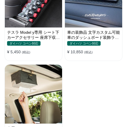
テスラ Model y専用 シート下
車の装飾品 文字カスタム可能
カーアクセサリー 座席下収納
車のダッシュボード装飾ライ
ケース 収納スペース 取り付
ンストーン 樹脂 光沢 カップ
ダイハツ コペン対応
ダイハツ コペン対応
けが簡単
ルの装飾 プレゼント ダッシ
¥ 5,450
¥ 10,850
(税込)
ュボードアクセサリー
(税込)