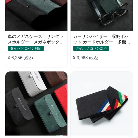
車のメガネケース サングラ
カーサンバイザー 収納ポケ
スホルダー メガネボック
ット カードホルダー 多機能
ス 収納ポケット オシャレ
ポケット 小物入れ
ダイハツ コペン対応
ダイハツ コペン対応
¥ 6,256
¥ 3,968
(税込)
(税込)