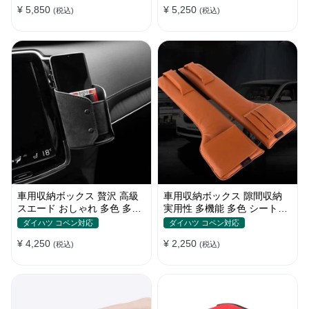
¥ 5,850
¥ 5,250
(税込)
(税込)
車用収納ボックス 贅沢 高級
車用収納ボックス 隙間収納
スエード おしゃれ 多色 多機
実用性 多機能 多色 シートポ
能 エアコン吹き出し口用 汎
ケット ギャップ収納 環境保
ダイハツ コペン対応
ダイハツ コペン対応
用
護素材
¥ 4,250
¥ 2,250
(税込)
(税込)