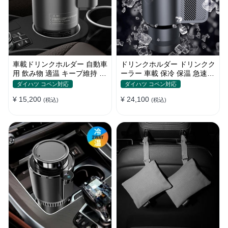
車載ドリンクホルダー 自動車
ドリンクホルダー ドリンクク
用 飲み物 適温 キープ維持 保
ーラー 車載 保冷 保温 急速冷
温冷機能付き
却 缶対応
ダイハツ コペン対応
ダイハツ コペン対応
¥ 15,200
¥ 24,100
(税込)
(税込)