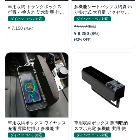
車用収納 トランクボックス
多機能シートバック収納袋 吊
折畳 小物入れ 防水防塵 仕切
り掛け式 大容量 アクセサリ
りデザイン ピクニッククーラ
ー 防水 汎用 汚れ防止
ダイハツ コペン対応
ダイハツ コペン対応
ー箱
¥ 8,890
(税込)
¥ 7,150
(税込)
¥ 6,280
(税込)
(42% OFF)
車用収納ボックス ワイヤレス
車用収納ボックス 隙間収納
充電 昇降肘掛け 多機能 実用
スマホ充電 多機能 実用 便利
運転疲労軽減 高級レザー 隙
シートポケット ギャップ収納
ダイハツ コペン対応
ダイハツ コペン対応
間収納