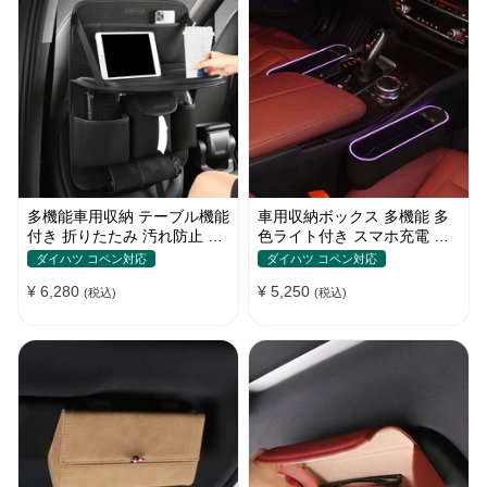
多機能車用収納 テーブル機能
車用収納ボックス 多機能 多
付き 折りたたみ 汚れ防止 多
色ライト付き スマホ充電 お
機能 大容量 取り付け簡単
しゃれ シートギャップ 隙間
ダイハツ コペン対応
ダイハツ コペン対応
収納
¥ 6,280
¥ 5,250
(税込)
(税込)