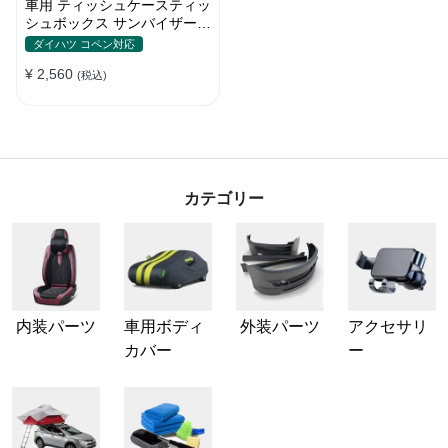
車用 ティッシュケースティッ
シュボックス サンバイザー取
付 車 収納 簡単取付 ワンタッ
ダイハツ コペン対応
チ取付 収納ポケット高級質感
¥ 2,560
取付簡単 車用品
(税込)
カテゴリー
内装パーツ
車用ボディ
外装パーツ
アクセサリ
カバー
ー