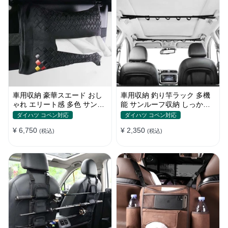
車用収納 豪華スエード おし
車用収納 釣り竿ラック 多機
ゃれ エリート感 多色 サンバ
能 サンルーフ収納 しっかり
イザー シートバック 多用
耐久 ネット・ポケット付き
ダイハツ コペン対応
ダイハツ コペン対応
¥ 6,750
¥ 2,350
(税込)
(税込)