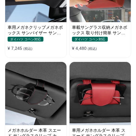
車用メガネクリップメガネボ
車載サングラス収納メガネボ
ックス サンバイザー サング
ックス 取り付け簡単 サンバ
ラスホルダー 取り付け簡単
イザー 車用メガネケース 小
ダイハツ コペン対応
ダイハツ コペン対応
物収納
¥ 7,245
¥ 4,480
(税込)
(税込)
メガネホルダー 本革 スエー
車用メガネホルダー 本革 ス
ド サングラスクリップ カー
エード サングラスクリップ