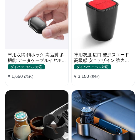
車用収納 鉤ホック 高品質 多
車用灰皿 広口 贅沢スエード
機能 データケーブルイヤホー
高級感 安全デザイン 強力密
ン整理 便利 実用 留め具 ハン
閉性 おしゃれ 多色 カバー付
ダイハツ コペン対応
ダイハツ コペン対応
ガー
き
¥ 1,650
¥ 3,150
(税込)
(税込)