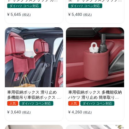
サンバイザー 用 カード収納
サングラスケース 便利グッズ
ダイハツ コペン対応
ダイハツ コペン対応
クリップ 取り付け簡単
カード収納クリップ 取り付け
¥ 5,645
¥ 5,480
(税込)
簡単
(税込)
車用収納ボックス 滑り止め
車用収納ボックス 多機能収納
多機能吊り車収納ボックス 簡
バケツ 滑り止め 簡単取り付
単取り付け 車内収納袋 小物
け 車内収納袋 小物入れ 多機
人気
ダイハツ コペン対応
人気
ダイハツ コペン対応
入れ 車内収納用品
能吊り車収納ボックス 車内収
¥ 3,640
¥ 4,260
(税込)
納用品
(税込)