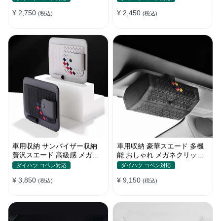
かり
れ
¥ 2,750
¥ 2,450
(税込)
(税込)
車用収納 サンバイザー収納
車用収納 豪華スエード 多機
贅沢スエード 高級感 メガネ
能 おしゃれ メガネクリップ
カードクリップ 多機能 実用
サンバイザー収納 サングラス
ダイハツ コペン対応
ダイハツ コペン対応
おしゃれ
ケース
¥ 3,850
¥ 9,150
(税込)
(税込)