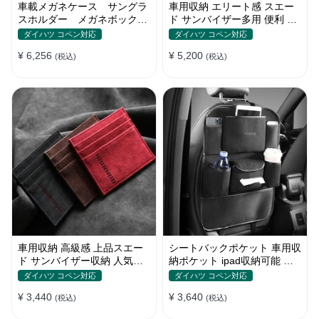
車載メガネケース サングラ
車用収納 エリート感 スエー
スホルダー メガネボック
ド サンバイザー多用 便利 お
ス 収納ポケット オシャ
しゃれ レシート 多色カード
ダイハツ コペン対応
ダイハツ コペン対応
レ
ケース
¥ 6,256
¥ 5,200
(税込)
(税込)
車用収納 高級感 上品スエー
シートバックポケット 車用収
ド サンバイザー収納 人気カ
納ポケット ipad収納可能 汚
ラー 実用 おしゃれ レシート
れ防止 子供のキック対策
ダイハツ コペン対応
ダイハツ コペン対応
カードケース
¥ 3,440
¥ 3,640
(税込)
(税込)