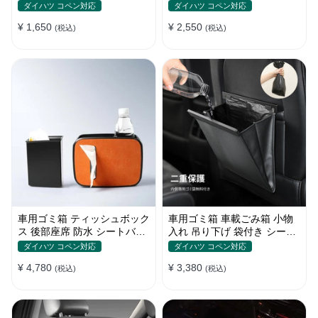
おしゃれ 多色 カー・家庭両
おしゃれ 多色 いい触感 ソフ
ダイハツ コペン対応
ダイハツ コペン対応
用
トレザー
¥ 1,650
¥ 2,550
(税込)
(税込)
車用ゴミ箱 ティッシュボック
車用ゴミ箱 車載ごみ箱 小物
ス 後部座席 防水 シートバッ
入れ 吊り下げ 袋付き シート
クポケット 便利グッズ 車用
バックポケット 後部座席収納
ダイハツ コペン対応
ダイハツ コペン対応
品
¥ 4,780
¥ 3,380
(税込)
(税込)