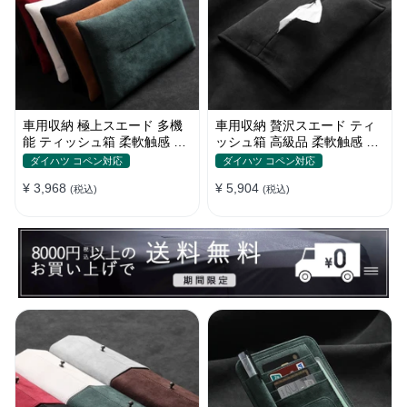
車用収納 極上スエード 多機
車用収納 贅沢スエード ティ
能 ティッシュ箱 柔軟触感 高
ッシュ箱 高級品 柔軟触感 多
級品 防塵 おしゃれ Alcantara
色 防塵 おしゃれ アルカンタ
ダイハツ コペン対応
ダイハツ コペン対応
多色
ーラ
¥ 3,968
¥ 5,904
(税込)
(税込)