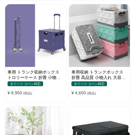
車用 トランク収納ボックス
車用収納 トランクボックス
トロリーケース 折畳 小物入
折畳 高品質 小物入れ 大容量
れ 多用 大容量 かわいい 多色
多機能 多色 防水防塵 キャン
ダイハツ コペン対応
ダイハツ コペン対応
耐久
プ
¥ 8,950
¥ 4,650
(税込)
(税込)