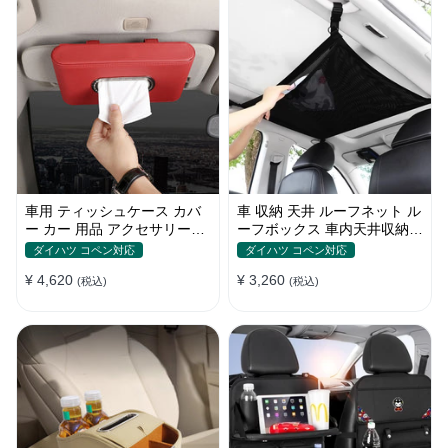
車用 ティッシュケース カバ
車 収納 天井 ルーフネット ル
ー カー 用品 アクセサリー
ーフボックス 車内天井収納
PUレザー 革 箱 ティッシュ
荷物固定ネット車中泊 調整可
ダイハツ コペン対応
ダイハツ コペン対応
取り付け簡単 車用品 家庭用
能
¥ 4,620
¥ 3,260
便利グッズ 吊り下げ式 置き
(税込)
(税込)
式