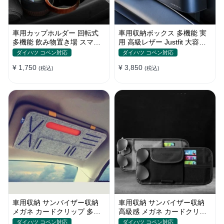
車用カップホルダー 回転式
車用収納ボックス 多機能 実
多機能 飲み物置き場 スマホ
用 高級レザー Justfit 大容量
ホルダー メガネラック 収納
シートポケット ギャップ 隙
ダイハツ コペン対応
ダイハツ コペン対応
棚
間収納
¥ 1,750
¥ 3,850
(税込)
(税込)
車用収納 サンバイザー収納
車用収納 サンバイザー収納
メガネ カードクリップ 多機
高級感 メガネ カードクリッ
能 実用性 おしゃれ 多色 しっ
プ 多機能 実用性 多色 おしゃ
ダイハツ コペン対応
ダイハツ コペン対応