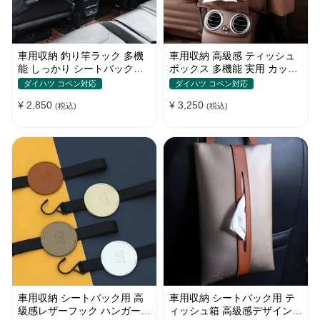
車用収納 釣り竿ラック 多機
車用収納 高級感 ティッシュ
能 しっかり シートバック用
ボックス 多機能 実用 カップ
マジックテープ固定 釣り道具
ホルダー おしゃれ 収納ポケ
ダイハツ コペン対応
ダイハツ コペン対応
収納
ット
¥ 2,850
¥ 3,250
(税込)
(税込)
車用収納 シートバック用 高
車用収納 シートバック用 テ
級感レザーフック ハンガー
ィッシュ箱 高級感デザイン