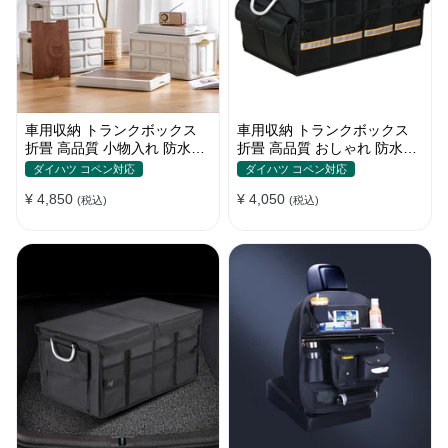
車用収納 トランクボックス
車用収納 トランクボックス
折畳 高品質 小物入れ 防水防
折畳 高品質 おしゃれ 防水防
塵 屋外/キャンプ用 大容量 多
塵 かわいい色 大容量 多機能
ダイハツ コペン対応
ダイハツ コペン対応
機能
耐久
¥ 4,850
¥ 4,050
(税込)
(税込)