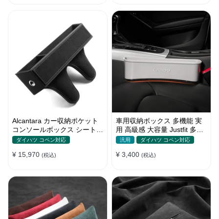
Alcantara カー収納ポケット
車用収納ボックス 多機能 実
コンソールボックス シートポ
用 高級感 大容量 Justfit 多色
ケット 隙間ポケットセット
シートポケット ギャップ 隙
ダイハツ コペン対応
汎用
ダイハツ コペン対応
間収納
¥ 15,970
¥ 3,400
(税込)
(税込)