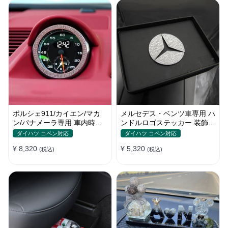
ポルシェ911/カイエン/マカ
メルセデス・ベンツ車専用 ハ
ン/パナメーラ専用 車内時計
ンドルロゴステッカー 装飾物
ステッカー ダイヤモンド合金
テープ貼付 キラキラ 内装 銀
ダイハツ コペン対応
ダイハツ コペン対応
ラインストーン装飾 補修リン
色
¥ 8,320
¥ 5,320
グ サークル
(税込)
(税込)