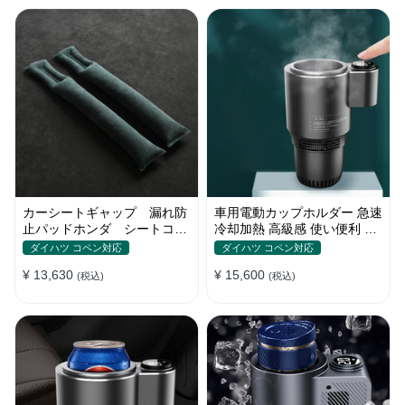
カーシートギャップ 漏れ防
車用電動カップホルダー 急速
止パッドホンダ シートコン
冷却加熱 高級感 使い便利 静
ソール 隙間 クッション
音 収納 飲み物
ダイハツ コペン対応
ダイハツ コペン対応
¥ 13,630
¥ 15,600
(税込)
(税込)