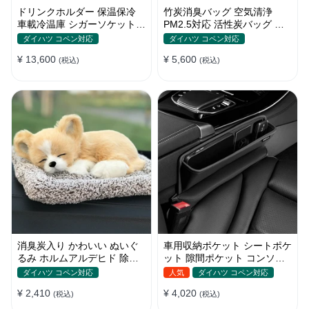
ドリンクホルダー 保温保冷
竹炭消臭バッグ 空気清浄
車載冷温庫 シガーソケット
PM2.5対応 活性炭バッグ 消
12V車用 車中泊
臭 車用 デオドラント 繰り返
ダイハツ コペン対応
ダイハツ コペン対応
し使用可
¥ 13,600
¥ 5,600
(税込)
(税込)
消臭炭入り かわいい ぬいぐ
車用収納ポケット シートポケ
るみ ホルムアルデヒド 除去
ット 隙間ポケット コンソー
インテリア 贈り物
ルボックス カー用品
ダイハツ コペン対応
人気
ダイハツ コペン対応
¥ 2,410
¥ 4,020
(税込)
(税込)