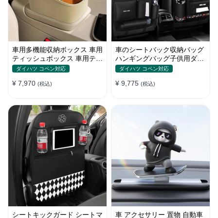
車用多機能収納ボックス 車用
車のシートバック収納バッグ
ティッシュボックス 車用ティ
ハンギングバッグ子供用ダイ
ッシュケース 車載ホルダー
ニングテーブル車の背もたれ
ダイハツ コペン対応
ダイハツ コペン対応
車用品 小物入れ 収納ポケッ
収納バッグ車の室内装飾用品
¥ 7,970
¥ 9,775
ト 運転席 助手席 省スペース
(税込)
Daquan
(税込)
シートキックガード シートマ
車 アクセサリー 置物 自動車