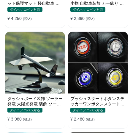
ット保護マット 軽自動車 傷
小物 自動車装飾 カー飾り 車
汚れ 防止 アクセサリー 取り
ダッシュボード 装飾 かわい
ダイハツ コペン対応
ダイハツ コペン対応
付け簡単 収納ポケット付き
い 車用品
¥ 4,250
¥ 2,860
(税込)
(税込)
ダッシュボード装飾 ソーラー
プッシュスタートボタンステ
発電 太陽光発電 装飾 ソーラ
ッカーワンボタンスタートカ
ー飛行機 小型車のインテリア
バー車用装飾 スイッチキー保
ダイハツ コペン対応
ダイハツ コペン対応
装飾品 車用品 ソーラーパネ
護カバー粘着式自動車内装ア
¥ 3,980
¥ 2,480
ル
(税込)
クセサリー
(税込)