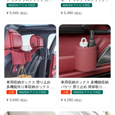
サンバイザー 用 カード収納
サングラスケース 便利グッズ
MAZDA アクセラ対応
MAZDA アクセラ対応
クリップ 取り付け簡単
カード収納クリップ 取り付け
¥ 5,645
¥ 5,480
(税込)
簡単
(税込)
車用収納ボックス 滑り止め
車用収納ボックス 多機能収納
多機能吊り車収納ボックス 簡
バケツ 滑り止め 簡単取り付
単取り付け 車内収納袋 小物
け 車内収納袋 小物入れ 多機
人気
MAZDA アクセラ対応
人気
MAZDA アクセラ対応
入れ 車内収納用品
能吊り車収納ボックス 車内収
¥ 3,640
¥ 4,260
(税込)
納用品
(税込)