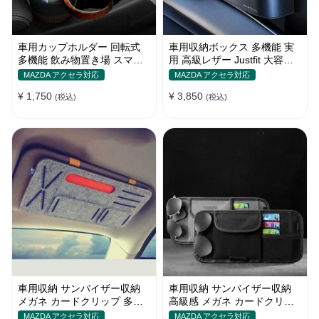
車用カップホルダー 回転式
車用収納ボックス 多機能 実
多機能 飲み物置き場 スマホ
用 高級レザー Justfit 大容量
ホルダー メガネラック 収納
シートポケット ギャップ 隙
MAZDA アクセラ対応
MAZDA アクセラ対応
棚
間収納
¥ 1,750
¥ 3,850
(税込)
(税込)
車用収納 サンバイザー収納
車用収納 サンバイザー収納
メガネ カードクリップ 多機
高級感 メガネ カードクリッ
能 実用性 おしゃれ 多色 しっ
プ 多機能 実用性 多色 おしゃ
MAZDA アクセラ対応
MAZDA アクセラ対応