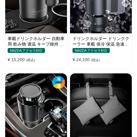
車載ドリンクホルダー 自動車
ドリンクホルダー ドリンクク
用 飲み物 適温 キープ維持 保
ーラー 車載 保冷 保温 急速冷
温冷機能付き
却 缶対応
MAZDA アクセラ対応
MAZDA アクセラ対応
¥ 15,200
¥ 24,100
(税込)
(税込)