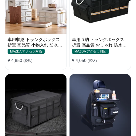
車用収納 トランクボックス
車用収納 トランクボックス
折畳 高品質 小物入れ 防水防
折畳 高品質 おしゃれ 防水防
塵 屋外/キャンプ用 大容量 多
塵 かわいい色 大容量 多機能
MAZDA アクセラ対応
MAZDA アクセラ対応
機能
耐久
¥ 4,850
¥ 4,050
(税込)
(税込)