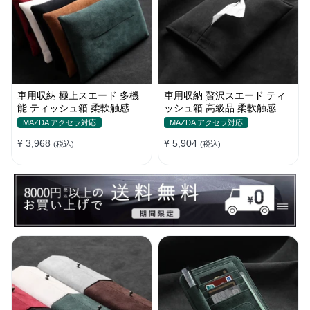
車用収納 極上スエード 多機
車用収納 贅沢スエード ティ
能 ティッシュ箱 柔軟触感 高
ッシュ箱 高級品 柔軟触感 多
級品 防塵 おしゃれ Alcantara
色 防塵 おしゃれ アルカンタ
MAZDA アクセラ対応
MAZDA アクセラ対応
多色
ーラ
¥ 3,968
¥ 5,904
(税込)
(税込)