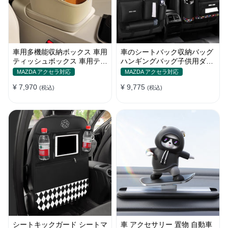
車用多機能収納ボックス 車用
車のシートバック収納バッグ
ティッシュボックス 車用ティ
ハンギングバッグ子供用ダイ
ッシュケース 車載ホルダー
ニングテーブル車の背もたれ
MAZDA アクセラ対応
MAZDA アクセラ対応
車用品 小物入れ 収納ポケッ
収納バッグ車の室内装飾用品
¥ 7,970
¥ 9,775
ト 運転席 助手席 省スペース
(税込)
Daquan
(税込)
シートキックガード シートマ
車 アクセサリー 置物 自動車