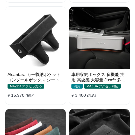
Alcantara カー収納ポケット
車用収納ボックス 多機能 実
コンソールボックス シートポ
用 高級感 大容量 Justfit 多色
ケット 隙間ポケットセット
シートポケット ギャップ 隙
MAZDA アクセラ対応
汎用
MAZDA アクセラ対応
間収納
¥ 15,970
¥ 3,400
(税込)
(税込)