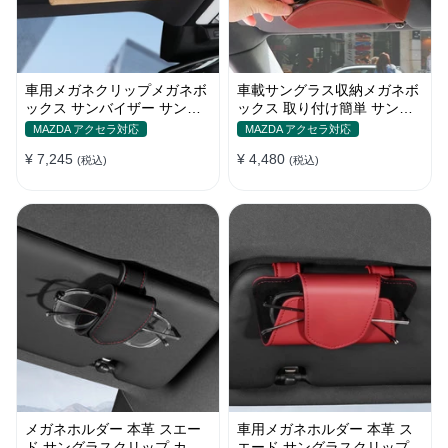
車用メガネクリップメガネボ
車載サングラス収納メガネボ
ックス サンバイザー サング
ックス 取り付け簡単 サンバ
ラスホルダー 取り付け簡単
イザー 車用メガネケース 小
MAZDA アクセラ対応
MAZDA アクセラ対応
物収納
¥ 7,245
¥ 4,480
(税込)
(税込)
メガネホルダー 本革 スエー
車用メガネホルダー 本革 ス
ド サングラスクリップ カー
エード サングラスクリップ