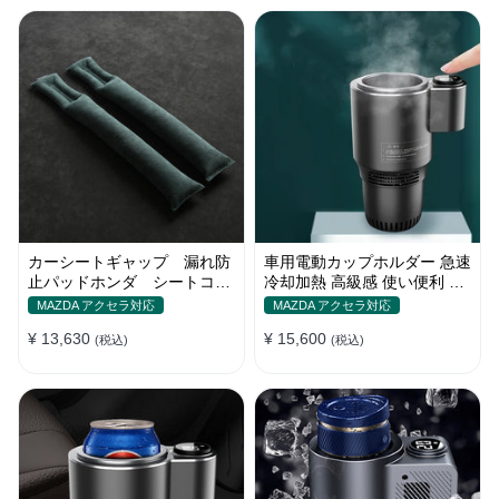
カーシートギャップ 漏れ防
車用電動カップホルダー 急速
止パッドホンダ シートコン
冷却加熱 高級感 使い便利 静
ソール 隙間 クッション
音 収納 飲み物
MAZDA アクセラ対応
MAZDA アクセラ対応
¥ 13,630
¥ 15,600
(税込)
(税込)