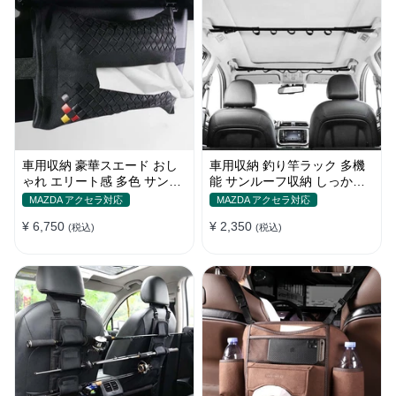
車用収納 豪華スエード おし
車用収納 釣り竿ラック 多機
ゃれ エリート感 多色 サンバ
能 サンルーフ収納 しっかり
イザー シートバック 多用
耐久 ネット・ポケット付き
MAZDA アクセラ対応
MAZDA アクセラ対応
¥ 6,750
¥ 2,350
(税込)
(税込)