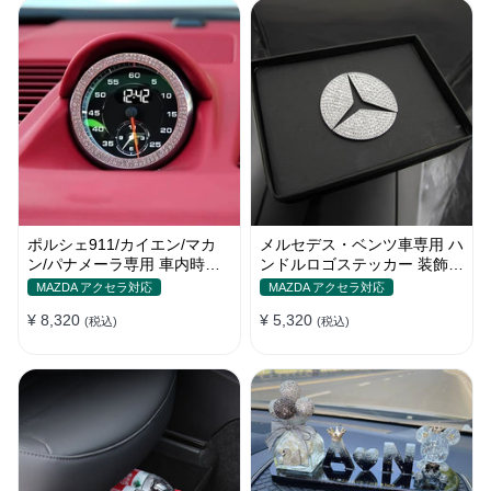
ポルシェ911/カイエン/マカ
メルセデス・ベンツ車専用 ハ
ン/パナメーラ専用 車内時計
ンドルロゴステッカー 装飾物
ステッカー ダイヤモンド合金
テープ貼付 キラキラ 内装 銀
MAZDA アクセラ対応
MAZDA アクセラ対応
ラインストーン装飾 補修リン
色
¥ 8,320
¥ 5,320
グ サークル
(税込)
(税込)