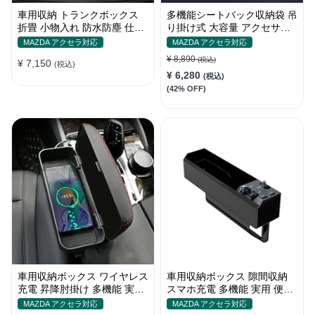
車用収納 トランクボックス
多機能シートバック収納袋 吊
折畳 小物入れ 防水防塵 仕切
り掛け式 大容量 アクセサリ
りデザイン ピクニッククーラ
ー 防水 汎用 汚れ防止
MAZDA アクセラ対応
MAZDA アクセラ対応
ー箱
¥ 8,890
(税込)
¥ 7,150
(税込)
¥ 6,280
(税込)
(42% OFF)
車用収納ボックス ワイヤレス
車用収納ボックス 隙間収納
充電 昇降肘掛け 多機能 実用
スマホ充電 多機能 実用 便利
運転疲労軽減 高級レザー 隙
シートポケット ギャップ収納
MAZDA アクセラ対応
MAZDA アクセラ対応
間収納