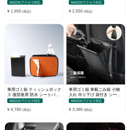
おしゃれ 多色 カー・家庭両
おしゃれ 多色 いい触感 ソフ
MAZDA アクセラ対応
MAZDA アクセラ対応
用
トレザー
¥ 1,650
¥ 2,550
(税込)
(税込)
車用ゴミ箱 ティッシュボック
車用ゴミ箱 車載ごみ箱 小物
ス 後部座席 防水 シートバッ
入れ 吊り下げ 袋付き シート
クポケット 便利グッズ 車用
バックポケット 後部座席収納
MAZDA アクセラ対応
MAZDA アクセラ対応
品
¥ 4,780
¥ 3,380
(税込)
(税込)