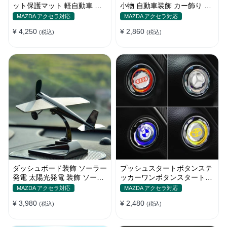
ット保護マット 軽自動車 傷
小物 自動車装飾 カー飾り 車
汚れ 防止 アクセサリー 取り
ダッシュボード 装飾 かわい
MAZDA アクセラ対応
MAZDA アクセラ対応
付け簡単 収納ポケット付き
い 車用品
¥ 4,250
¥ 2,860
(税込)
(税込)
ダッシュボード装飾 ソーラー
プッシュスタートボタンステ
発電 太陽光発電 装飾 ソーラ
ッカーワンボタンスタートカ
ー飛行機 小型車のインテリア
バー車用装飾 スイッチキー保
MAZDA アクセラ対応
MAZDA アクセラ対応
装飾品 車用品 ソーラーパネ
護カバー粘着式自動車内装ア
¥ 3,980
¥ 2,480
ル
(税込)
クセサリー
(税込)