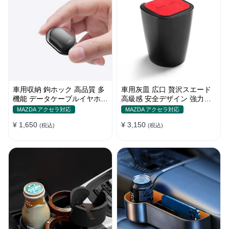
車用収納 鉤ホック 高品質 多
車用灰皿 広口 贅沢スエード
機能 データケーブルイヤホー
高級感 安全デザイン 強力密
ン整理 便利 実用 留め具 ハン
閉性 おしゃれ 多色 カバー付
MAZDA アクセラ対応
MAZDA アクセラ対応
ガー
き
¥ 1,650
¥ 3,150
(税込)
(税込)