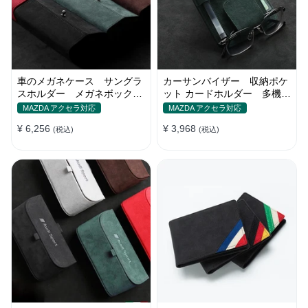
車のメガネケース サングラ
カーサンバイザー 収納ポケ
スホルダー メガネボック
ット カードホルダー 多機能
ス 収納ポケット オシャレ
ポケット 小物入れ
MAZDA アクセラ対応
MAZDA アクセラ対応
¥ 6,256
¥ 3,968
(税込)
(税込)