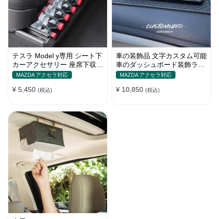
テスラ Model y専用 シート下
車の装飾品 文字カスタム可能
カーアクセサリー 座席下収納
車のダッシュボード装飾ライ
ケース 収納スペース 取り付
ンストーン 樹脂 光沢 カップ
MAZDA アクセラ対応
MAZDA アクセラ対応
けが簡単
ルの装飾 プレゼント ダッシ
¥ 5,450
¥ 10,850
(税込)
ュボードアクセサリー
(税込)