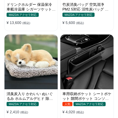
ドリンクホルダー 保温保冷
竹炭消臭バッグ 空気清浄
車載冷温庫 シガーソケット
PM2.5対応 活性炭バッグ 消
12V車用 車中泊
臭 車用 デオドラント 繰り返
MAZDA アクセラ対応
MAZDA アクセラ対応
し使用可
¥ 13,600
¥ 5,600
(税込)
(税込)
消臭炭入り かわいい ぬいぐ
車用収納ポケット シートポケ
るみ ホルムアルデヒド 除去
ット 隙間ポケット コンソー
インテリア 贈り物
ルボックス カー用品
MAZDA アクセラ対応
人気
MAZDA アクセラ対応
¥ 2,410
¥ 4,020
(税込)
(税込)