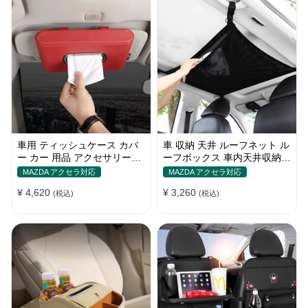
車用 ティッシュケース カバ
車 収納 天井 ルーフネット ル
ー カー 用品 アクセサリー
ーフボックス 車内天井収納
PUレザー 革 箱 ティッシュ
荷物固定ネット車中泊 調整可
MAZDA アクセラ対応
MAZDA アクセラ対応
取り付け簡単 車用品 家庭用
能
¥ 4,620
¥ 3,260
便利グッズ 吊り下げ式 置き
(税込)
(税込)
式