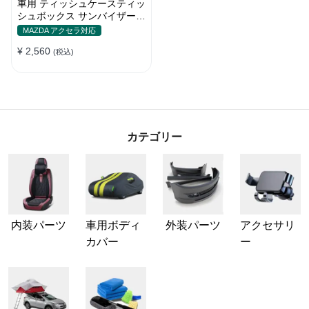
車用 ティッシュケースティッ
シュボックス サンバイザー取
付 車 収納 簡単取付 ワンタッ
MAZDA アクセラ対応
チ取付 収納ポケット高級質感
¥ 2,560
取付簡単 車用品
(税込)
カテゴリー
内装パーツ
車用ボディ
外装パーツ
アクセサリ
カバー
ー