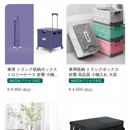
車用 トランク収納ボックス
車用収納 トランクボックス
トロリーケース 折畳 小物入
折畳 高品質 小物入れ 大容量
れ 多用 大容量 かわいい 多色
多機能 多色 防水防塵 キャン
MAZDA アクセラ対応
MAZDA アクセラ対応
耐久
プ
¥ 8,950
¥ 4,650
(税込)
(税込)