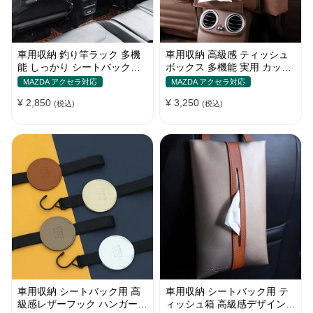
車用収納 釣り竿ラック 多機
車用収納 高級感 ティッシュ
能 しっかり シートバック用
ボックス 多機能 実用 カップ
マジックテープ固定 釣り道具
ホルダー おしゃれ 収納ポケ
MAZDA アクセラ対応
MAZDA アクセラ対応
収納
ット
¥ 2,850
¥ 3,250
(税込)
(税込)
車用収納 シートバック用 高
車用収納 シートバック用 テ
級感レザーフック ハンガー
ィッシュ箱 高級感デザイン