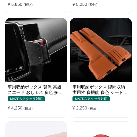
¥ 5,850
¥ 5,250
(税込)
(税込)
車用収納ボックス 贅沢 高級
車用収納ボックス 隙間収納
スエード おしゃれ 多色 多機
実用性 多機能 多色 シートポ
能 エアコン吹き出し口用 汎
ケット ギャップ収納 環境保
MAZDA アクセラ対応
MAZDA アクセラ対応
用
護素材
¥ 4,250
¥ 2,250
(税込)
(税込)