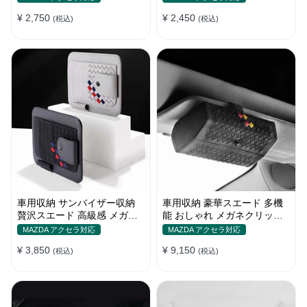
かり
れ
¥ 2,750
¥ 2,450
(税込)
(税込)
車用収納 サンバイザー収納
車用収納 豪華スエード 多機
贅沢スエード 高級感 メガネ
能 おしゃれ メガネクリップ
カードクリップ 多機能 実用
サンバイザー収納 サングラス
MAZDA アクセラ対応
MAZDA アクセラ対応
おしゃれ
ケース
¥ 3,850
¥ 9,150
(税込)
(税込)