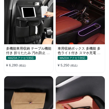
多機能車用収納 テーブル機能
車用収納ボックス 多機能 多
付き 折りたたみ 汚れ防止 多
色ライト付き スマホ充電 お
機能 大容量 取り付け簡単
しゃれ シートギャップ 隙間
MAZDA アクセラ対応
MAZDA アクセラ対応
収納
¥ 6,280
¥ 5,250
(税込)
(税込)