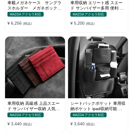
車載メガネケース サングラ
車用収納 エリート感 スエー
スホルダー メガネボック
ド サンバイザー多用 便利 お
ス 収納ポケット オシャ
しゃれ レシート 多色カード
MAZDA アクセラ対応
MAZDA アクセラ対応
レ
ケース
¥ 6,256
¥ 5,200
(税込)
(税込)
車用収納 高級感 上品スエー
シートバックポケット 車用収
ド サンバイザー収納 人気カ
納ポケット ipad収納可能 汚
ラー 実用 おしゃれ レシート
れ防止 子供のキック対策
MAZDA アクセラ対応
MAZDA アクセラ対応
カードケース
¥ 3,440
¥ 3,640
(税込)
(税込)