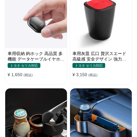
車用収納 鉤ホック 高品質 多
車用灰皿 広口 贅沢スエード
機能 データケーブルイヤホー
高級感 安全デザイン 強力密
ン整理 便利 実用 留め具 ハン
閉性 おしゃれ 多色 カバー付
トヨタ セリカ対応
トヨタ セリカ対応
ガー
き
¥ 1,650
¥ 3,150
(税込)
(税込)