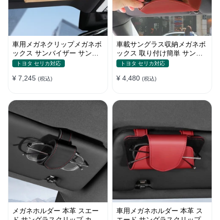
車用メガネクリップメガネボ
車載サングラス収納メガネボ
ックス サンバイザー サング
ックス 取り付け簡単 サンバ
ラスホルダー 取り付け簡単
イザー 車用メガネケース 小
トヨタ セリカ対応
トヨタ セリカ対応
物収納
¥ 7,245
¥ 4,480
(税込)
(税込)
メガネホルダー 本革 スエー
車用メガネホルダー 本革 ス
ド サングラスクリップ カー
エード サングラスクリップ