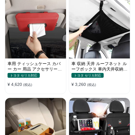
車用 ティッシュケース カバ
車 収納 天井 ルーフネット ル
ー カー 用品 アクセサリー
ーフボックス 車内天井収納
PUレザー 革 箱 ティッシュ
荷物固定ネット車中泊 調整可
トヨタ セリカ対応
トヨタ セリカ対応
取り付け簡単 車用品 家庭用
能
¥ 4,620
¥ 3,260
便利グッズ 吊り下げ式 置き
(税込)
(税込)
式