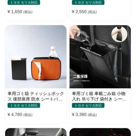
おしゃれ 多色 カー・家庭両
おしゃれ 多色 いい触感 ソフ
トヨタ セリカ対応
トヨタ セリカ対応
用
トレザー
¥ 1,650
¥ 2,550
(税込)
(税込)
車用ゴミ箱 ティッシュボック
車用ゴミ箱 車載ごみ箱 小物
ス 後部座席 防水 シートバッ
入れ 吊り下げ 袋付き シート
クポケット 便利グッズ 車用
バックポケット 後部座席収納
トヨタ セリカ対応
トヨタ セリカ対応
品
¥ 4,780
¥ 3,380
(税込)
(税込)