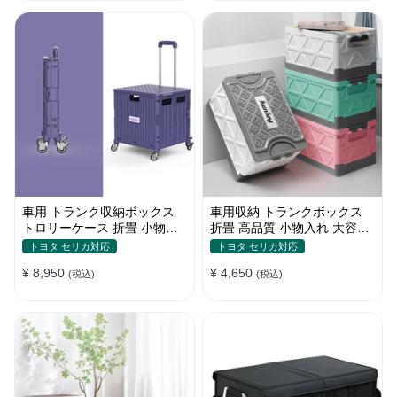
車用 トランク収納ボックス
車用収納 トランクボックス
トロリーケース 折畳 小物入
折畳 高品質 小物入れ 大容量
れ 多用 大容量 かわいい 多色
多機能 多色 防水防塵 キャン
トヨタ セリカ対応
トヨタ セリカ対応
耐久
プ
¥ 8,950
¥ 4,650
(税込)
(税込)