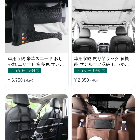
車用収納 豪華スエード おし
車用収納 釣り竿ラック 多機
ゃれ エリート感 多色 サンバ
能 サンルーフ収納 しっかり
イザー シートバック 多用
耐久 ネット・ポケット付き
トヨタ セリカ対応
トヨタ セリカ対応
¥ 6,750
¥ 2,350
(税込)
(税込)