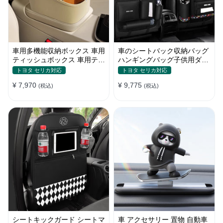
車用多機能収納ボックス 車用
車のシートバック収納バッグ
ティッシュボックス 車用ティ
ハンギングバッグ子供用ダイ
ッシュケース 車載ホルダー
ニングテーブル車の背もたれ
トヨタ セリカ対応
トヨタ セリカ対応
車用品 小物入れ 収納ポケッ
収納バッグ車の室内装飾用品
¥ 7,970
¥ 9,775
ト 運転席 助手席 省スペース
(税込)
Daquan
(税込)
シートキックガード シートマ
車 アクセサリー 置物 自動車