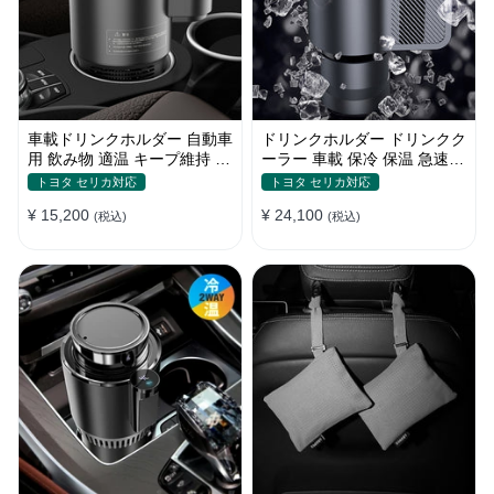
車載ドリンクホルダー 自動車
ドリンクホルダー ドリンクク
用 飲み物 適温 キープ維持 保
ーラー 車載 保冷 保温 急速冷
温冷機能付き
却 缶対応
トヨタ セリカ対応
トヨタ セリカ対応
¥ 15,200
¥ 24,100
(税込)
(税込)