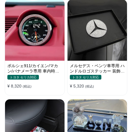
ポルシェ911/カイエン/マカ
メルセデス・ベンツ車専用 ハ
ン/パナメーラ専用 車内時計
ンドルロゴステッカー 装飾物
ステッカー ダイヤモンド合金
テープ貼付 キラキラ 内装 銀
トヨタ セリカ対応
トヨタ セリカ対応
ラインストーン装飾 補修リン
色
¥ 8,320
¥ 5,320
グ サークル
(税込)
(税込)