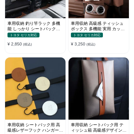
車用収納 釣り竿ラック 多機
車用収納 高級感 ティッシュ
能 しっかり シートバック用
ボックス 多機能 実用 カップ
マジックテープ固定 釣り道具
ホルダー おしゃれ 収納ポケ
トヨタ セリカ対応
トヨタ セリカ対応
収納
ット
¥ 2,850
¥ 3,250
(税込)
(税込)
車用収納 シートバック用 高
車用収納 シートバック用 テ
級感レザーフック ハンガー
ィッシュ箱 高級感デザイン