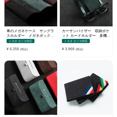
車のメガネケース サングラ
カーサンバイザー 収納ポケ
スホルダー メガネボック
ット カードホルダー 多機能
ス 収納ポケット オシャレ
ポケット 小物入れ
トヨタ セリカ対応
トヨタ セリカ対応
¥ 6,256
¥ 3,968
(税込)
(税込)