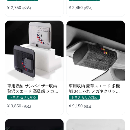
かり
れ
¥ 2,750
¥ 2,450
(税込)
(税込)
車用収納 サンバイザー収納
車用収納 豪華スエード 多機
贅沢スエード 高級感 メガネ
能 おしゃれ メガネクリップ
カードクリップ 多機能 実用
サンバイザー収納 サングラス
トヨタ セリカ対応
トヨタ セリカ対応
おしゃれ
ケース
¥ 3,850
¥ 9,150
(税込)
(税込)