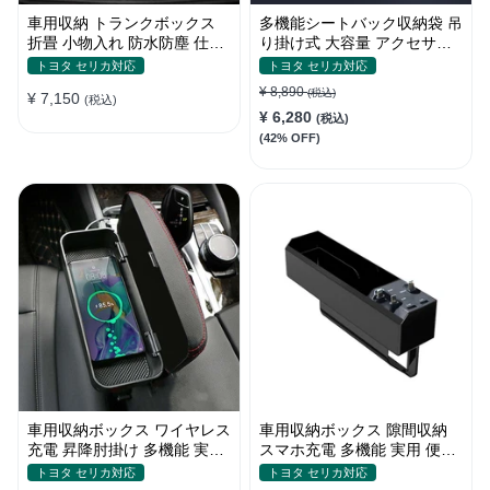
車用収納 トランクボックス
多機能シートバック収納袋 吊
折畳 小物入れ 防水防塵 仕切
り掛け式 大容量 アクセサリ
りデザイン ピクニッククーラ
ー 防水 汎用 汚れ防止
トヨタ セリカ対応
トヨタ セリカ対応
ー箱
¥ 8,890
(税込)
¥ 7,150
(税込)
¥ 6,280
(税込)
(42% OFF)
車用収納ボックス ワイヤレス
車用収納ボックス 隙間収納
充電 昇降肘掛け 多機能 実用
スマホ充電 多機能 実用 便利
運転疲労軽減 高級レザー 隙
シートポケット ギャップ収納
トヨタ セリカ対応
トヨタ セリカ対応
間収納