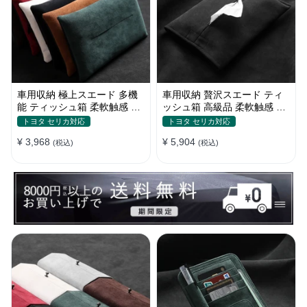
車用収納 極上スエード 多機
車用収納 贅沢スエード ティ
能 ティッシュ箱 柔軟触感 高
ッシュ箱 高級品 柔軟触感 多
級品 防塵 おしゃれ Alcantara
色 防塵 おしゃれ アルカンタ
トヨタ セリカ対応
トヨタ セリカ対応
多色
ーラ
¥ 3,968
¥ 5,904
(税込)
(税込)