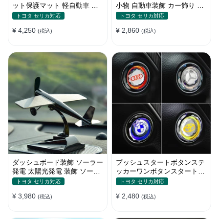
ット保護マット 軽自動車 傷
小物 自動車装飾 カー飾り 車
汚れ 防止 アクセサリー 取り
ダッシュボード 装飾 かわい
トヨタ セリカ対応
トヨタ セリカ対応
付け簡単 収納ポケット付き
い 車用品
¥ 4,250
¥ 2,860
(税込)
(税込)
ダッシュボード装飾 ソーラー
プッシュスタートボタンステ
発電 太陽光発電 装飾 ソーラ
ッカーワンボタンスタートカ
ー飛行機 小型車のインテリア
バー車用装飾 スイッチキー保
トヨタ セリカ対応
トヨタ セリカ対応
装飾品 車用品 ソーラーパネ
護カバー粘着式自動車内装ア
¥ 3,980
¥ 2,480
ル
(税込)
クセサリー
(税込)