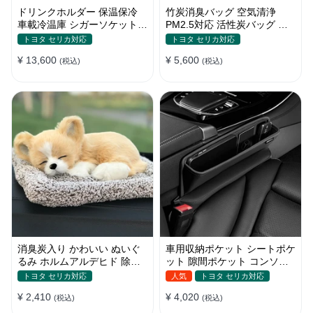
ドリンクホルダー 保温保冷
竹炭消臭バッグ 空気清浄
車載冷温庫 シガーソケット
PM2.5対応 活性炭バッグ 消
12V車用 車中泊
臭 車用 デオドラント 繰り返
トヨタ セリカ対応
トヨタ セリカ対応
し使用可
¥ 13,600
¥ 5,600
(税込)
(税込)
消臭炭入り かわいい ぬいぐ
車用収納ポケット シートポケ
るみ ホルムアルデヒド 除去
ット 隙間ポケット コンソー
インテリア 贈り物
ルボックス カー用品
トヨタ セリカ対応
人気
トヨタ セリカ対応
¥ 2,410
¥ 4,020
(税込)
(税込)