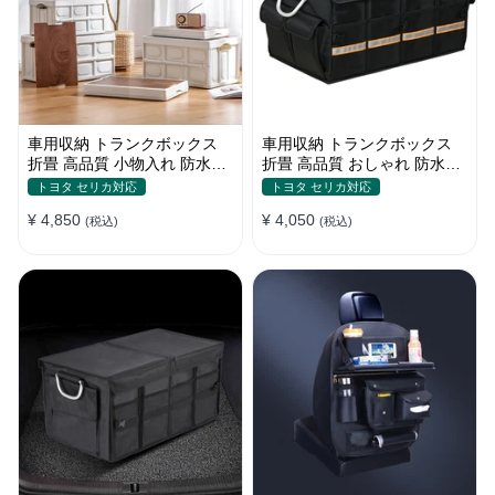
車用収納 トランクボックス
車用収納 トランクボックス
折畳 高品質 小物入れ 防水防
折畳 高品質 おしゃれ 防水防
塵 屋外/キャンプ用 大容量 多
塵 かわいい色 大容量 多機能
トヨタ セリカ対応
トヨタ セリカ対応
機能
耐久
¥ 4,850
¥ 4,050
(税込)
(税込)