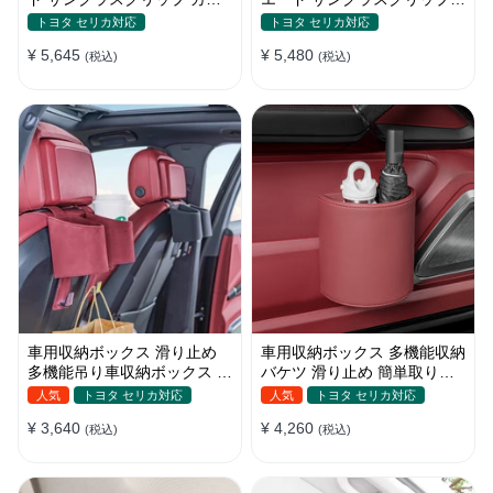
サンバイザー 用 カード収納
サングラスケース 便利グッズ
トヨタ セリカ対応
トヨタ セリカ対応
クリップ 取り付け簡単
カード収納クリップ 取り付け
¥ 5,645
¥ 5,480
(税込)
簡単
(税込)
車用収納ボックス 滑り止め
車用収納ボックス 多機能収納
多機能吊り車収納ボックス 簡
バケツ 滑り止め 簡単取り付
単取り付け 車内収納袋 小物
け 車内収納袋 小物入れ 多機
人気
トヨタ セリカ対応
人気
トヨタ セリカ対応
入れ 車内収納用品
能吊り車収納ボックス 車内収
¥ 3,640
¥ 4,260
(税込)
納用品
(税込)