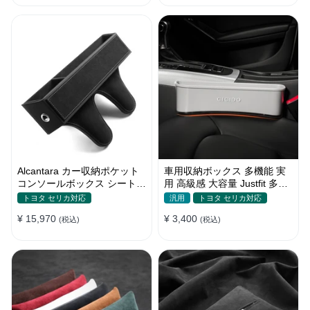
Alcantara カー収納ポケット
車用収納ボックス 多機能 実
コンソールボックス シートポ
用 高級感 大容量 Justfit 多色
ケット 隙間ポケットセット
シートポケット ギャップ 隙
トヨタ セリカ対応
汎用
トヨタ セリカ対応
間収納
¥ 15,970
¥ 3,400
(税込)
(税込)