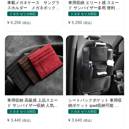
車載メガネケース サングラ
車用収納 エリート感 スエー
スホルダー メガネボック
ド サンバイザー多用 便利 お
ス 収納ポケット オシャ
しゃれ レシート 多色カード
トヨタ セリカ対応
トヨタ セリカ対応
レ
ケース
¥ 6,256
¥ 5,200
(税込)
(税込)
車用収納 高級感 上品スエー
シートバックポケット 車用収
ド サンバイザー収納 人気カ
納ポケット ipad収納可能 汚
ラー 実用 おしゃれ レシート
れ防止 子供のキック対策
トヨタ セリカ対応
トヨタ セリカ対応
カードケース
¥ 3,440
¥ 3,640
(税込)
(税込)