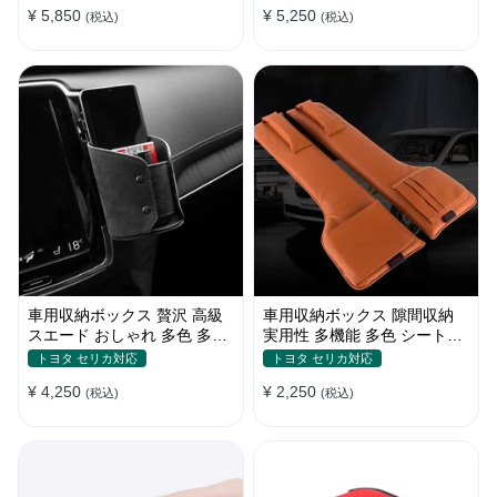
¥ 5,850
¥ 5,250
(税込)
(税込)
車用収納ボックス 贅沢 高級
車用収納ボックス 隙間収納
スエード おしゃれ 多色 多機
実用性 多機能 多色 シートポ
能 エアコン吹き出し口用 汎
ケット ギャップ収納 環境保
トヨタ セリカ対応
トヨタ セリカ対応
用
護素材
¥ 4,250
¥ 2,250
(税込)
(税込)