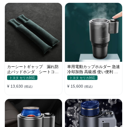
カーシートギャップ 漏れ防
車用電動カップホルダー 急速
止パッドホンダ シートコン
冷却加熱 高級感 使い便利 静
ソール 隙間 クッション
音 収納 飲み物
トヨタ セリカ対応
トヨタ セリカ対応
¥ 13,630
¥ 15,600
(税込)
(税込)