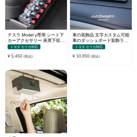
テスラ Model y専用 シート下
車の装飾品 文字カスタム可能
カーアクセサリー 座席下収納
車のダッシュボード装飾ライ
ケース 収納スペース 取り付
ンストーン 樹脂 光沢 カップ
トヨタ セリカ対応
トヨタ セリカ対応
けが簡単
ルの装飾 プレゼント ダッシ
¥ 5,450
¥ 10,850
(税込)
ュボードアクセサリー
(税込)