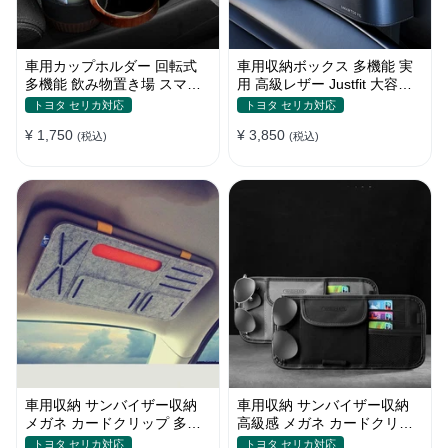
車用カップホルダー 回転式
車用収納ボックス 多機能 実
多機能 飲み物置き場 スマホ
用 高級レザー Justfit 大容量
ホルダー メガネラック 収納
シートポケット ギャップ 隙
トヨタ セリカ対応
トヨタ セリカ対応
棚
間収納
¥ 1,750
¥ 3,850
(税込)
(税込)
車用収納 サンバイザー収納
車用収納 サンバイザー収納
メガネ カードクリップ 多機
高級感 メガネ カードクリッ
能 実用性 おしゃれ 多色 しっ
プ 多機能 実用性 多色 おしゃ
トヨタ セリカ対応
トヨタ セリカ対応