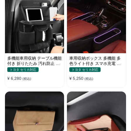
多機能車用収納 テーブル機能
車用収納ボックス 多機能 多
付き 折りたたみ 汚れ防止 多
色ライト付き スマホ充電 お
機能 大容量 取り付け簡単
しゃれ シートギャップ 隙間
トヨタ セリカ対応
トヨタ セリカ対応
収納
¥ 6,280
¥ 5,250
(税込)
(税込)