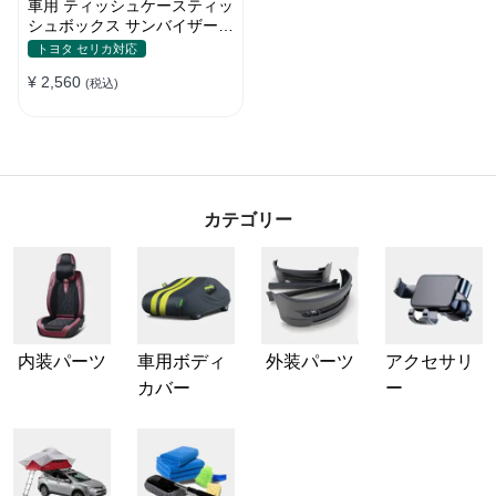
車用 ティッシュケースティッ
シュボックス サンバイザー取
付 車 収納 簡単取付 ワンタッ
トヨタ セリカ対応
チ取付 収納ポケット高級質感
¥ 2,560
取付簡単 車用品
(税込)
カテゴリー
内装パーツ
車用ボディ
外装パーツ
アクセサリ
カバー
ー